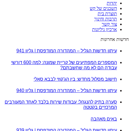
יהדות
השכנים של קש
תוצרת בית
תרבות וחינוך
צור קשר
ארכיון גיליונות
חדשות אחרונות
עיתון חדשות הגליל – המהדורה המודפסת | גליון 941
המספרים המפתיעים של קריית שמונה: למה 600 דורשי
עבודה הם לא מה שחשבתם?
חישוב מסלול מחדש: בין הג'קוזי לבבא סאלי
עיתון חדשות הגליל – המהדורה המודפסת | גליון 940
סערה בתיק להנגהל: עבודות שירות בלבד לאחד המעורבים
המרכזיים בקטטה
באים מאהבה
עיתון חדשות הגליל – המהדורה המודפסת | גליון 939