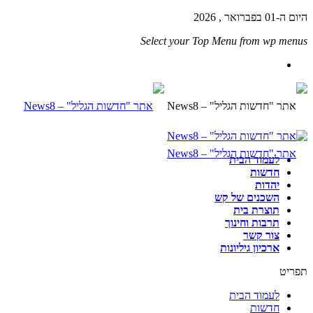
היום ה-01 בפברואר , 2026
Select your Top Menu from wp menus
לעמוד הבית
חדשות
יהדות
השכנים של קש
תוצרת בית
תרבות וחינוך
צור קשר
ארכיון גיליונות
תפריט
לעמוד הבית
חדשות