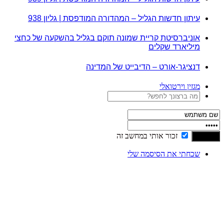
עיתון חדשות הגליל – המהדורה המודפסת | גליון 938
אוניברסיטת קריית שמונה תוקם בגליל בהשקעה של כחצי
מיליארד שקלים
דנציגר-אורט – הדיבייט של המדינה
מגזין וירטואלי
זכור אותי במחשב זה
שכחתי את הסיסמה שלי