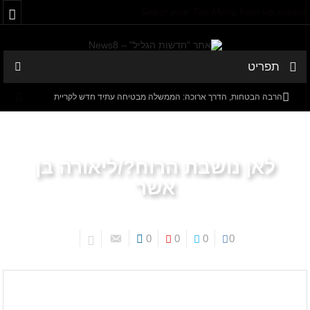
Select your Top Menu from wp menus
תפריט
הרבה הבטחות, הדרך ארוכה: הממשלה מבטיחה עתיד חדש לקריית
שמונה
עיתון חדשות הגליל – המהדורה המודפסת | גליון 941
לאן נושבת הרוח?/ליאורה בן
המספרים המפתיעים של קריית שמונה: למה 600 דורשי עבודה הם לא
אשר
מה שחשבתם?
חישוב מסלול מחדש: בין הג'קוזי לבבא סאלי
0
0
0
0
עיתון חדשות הגליל – המהדורה המודפסת | גליון 940
עמוד הבית
ליאורה בן אשר
סערה בתיק להנגהל: עבודות שירות בלבד לאחד המעורבים המרכזיים