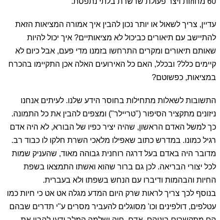
60 מחוזות ויצר פעולת שרשרת בלתי נתפסת.
עדיין, צריך לשאול או יותר נכון להבין איך אמורה המציאות הזאת
להתיישב עם תיאורים כביכול לא מציאותיים? איך יכול להיות
שאותם תיאורים ומקרים התרחשו בזמנו מדי פעם, אבל כיום לא
קיימים כלל? ובכלל, האם כל האירועים האלה אכן התקיימו בהכרח
במציאות, כפשוטם?
התשובות לשאלות מתחילות בחוסר הידע שלנו. לעיתים אנחנו
ניזונים מתקציר הסיפור ("טריילר") ומצפים להבין את כל התמונה.
כך למשל האדם הראשון, שהיה יציר כפיו של הבורא, לא היה אדם
רגיל כמונו. במדרש כתוב שאפילו מלאכי השרת חלקו לו כבוד רב.
מדובר היה באדם בעל דרגה רוחנית גבוהה מאוד, שהעניק שמות
לכל יצורי הבריאה. לכן גם ברור שהוא ואשתו התמצאו בשפת
החיות והבהמות ודיברו עם הנחש בשפתו ולא בעברית.
בנוסף לכך צריך לראות שרק היום המדע מגלה אט אט כי חיות כמו
עטלפים, דולפינים וכו' מסוגלים להעביר מסרים ע"י תדרים שבהם
הם מתקשרים ביניהם. אדם, חוה ושלמה המלך ידעו להבין את