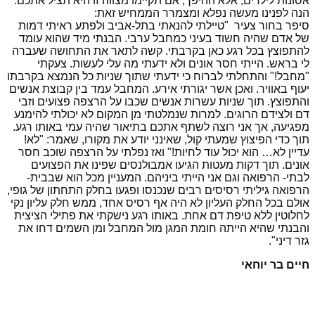
אסונות לילדים, אלא ההיפך, אם תקיימו מצווה זו היא תציל אתכם.
הנה לפנינו מעשה נפלא ומצמרר הממחיש זאת:
סיפר בחור צעיר "טיילתי להנאתי בתל-אביב ולפתע ראיתי דמות
של אדם שהיה חשוד בעיני כמחבל ערבי. הבנתי מיד שהוא עומד
להתפוצץ בכל רגע כאן בקרבתי. קשה לתאר את התחושה שעברה
לי בראש. הייתי חסר אונים ולא ידעתי מה עלי לעשות. צעקתי
"מחבל!" והתחלתי לברוח כי ידעתי שתוך שניות כל הנמצא בקרבתו
יעוף באוויר. ואכן אשר יגורתי אירע. המחבל עמד בין קבוצת אנשים
והתפוצץ. תוך שניות עשרות אנשים שכבו על הרצפה פצועים וזבי
דם ולצידם הרוגים. למרות שנמלטתי מן המקום לא יכולתי להימנע
מפגיעה, אך אני רוצה לשתף אתכם בתיאור שהיה עמי באותו רגע.
תוך כדי הפיצוץ שמעתי קול, שאינני יודע את מקורו, שאמר: "לא!
עדיין לא… הוא יכול עוד לחיות!" ואז נפלתי על הרצפה שוכב חסר
אונים. תוך דקות מעטות הגיעו אמבולנסים שפינו את הפצועים
לבתי- הרפואה וגם אני הייתי ביניהם. המעניין מכל הוא שבבית-
הרפואה גיליתי רסיסים רבים שנכנסו ופגעו בחלק התחתון של גופי,
אולם בכל החלק העליון לא היה אף רסיס אחד, ממש חלק עליון נקי
לחלוטין ללא טיפת דם אחת. באותו רגע נישקתי את פתילי הציצית
והבנתי שהיא הייתה חומת המגן מול המחבל ומן השמים דחו את
גזר דיני".
חיים בר יוחאי