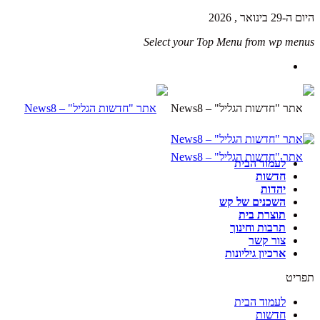
היום ה-29 בינואר , 2026
Select your Top Menu from wp menus
לעמוד הבית
חדשות
יהדות
השכנים של קש
תוצרת בית
תרבות וחינוך
צור קשר
ארכיון גיליונות
תפריט
לעמוד הבית
חדשות