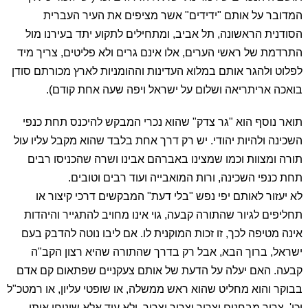
המדובר על אותם "ידידים" אשר מציפים את העיר העברית
הסודנית הראשונה, תל אביב, ומתחילים לתקוע יתד בעירנו מול
התרדמת של ראשי הערים, אלו אינם גרים ולא פליטים, צריך מיד
לפלוט ולהגר אותם במלוא העדינות וההומניות לארץ מכורתם סודן
בואכה אריתריאה ושלום על ישראל ויפה שעה אחת קודם).
תואר נוסף הוא "גר צדק" שהוא נכרי המבקש להיכנס תחת כנפי
השכינה ולהיות יהודי. יש רק דרך אחת בלבד שהוא מקבל עליו עול
תורה ומצוות וכמו שמצינו באברהם אבינו ושרה שהכניסו רבים
תחת כנפי השכינה, ורות המואבייה ועוד רבים וטובים.
לא יעזור לאותם יפי נפש "בלי דעת" המבקשים דרכי קיצור או
תחליפים לגיור שהתורה קבעה, גוי אינו מחויב להתגייר והיהדות
אינה מטיפה לכך, זו זכות המוקנית לו. אם ליבו נוטה להדבק בעם
ישראל, ברוך הבא, אבל רק בדרך שהתורה שהיא רצון הקב"ה
קבעה. האם יעלה על הדעת של אותם צעקניים שפתאום קם אדם
בבוקר והוא מחליט שהוא ראש ממשלה, או שופטי עליון, או רמטכ"ל
וכו', צריך מבחנים וצריך וצריך וצריך. ולא עוד אלא שיניחו אותו