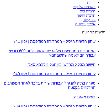
יהדות
השכנים של קש
תוצרת בית
תרבות וחינוך
צור קשר
ארכיון גיליונות
חדשות אחרונות
עיתון חדשות הגליל – המהדורה המודפסת | גליון 941
המספרים המפתיעים של קריית שמונה: למה 600 דורשי
עבודה הם לא מה שחשבתם?
חישוב מסלול מחדש: בין הג'קוזי לבבא סאלי
עיתון חדשות הגליל – המהדורה המודפסת | גליון 940
סערה בתיק להנגהל: עבודות שירות בלבד לאחד המעורבים
המרכזיים בקטטה
באים מאהבה
עיתון חדשות הגליל – המהדורה המודפסת | גליון 939