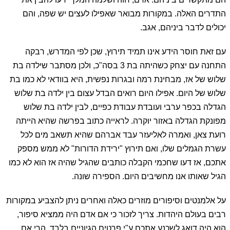
התדרים האלה. במקורות מבואר שאפילו לעצים יש שפה, והם
יכולים לדבר ביניהם, אגב.
עם זאת חוסר הידע אינו תמיד תירוץ, שכן לפי המדרש, רבקה
התחנה עם יצחק כשהיתה בת 3 בסה"כ, ולכן מסתבר שילדה בת
שלוש של אז, מבחינת רמה ובגרות נפשית, היא בוודאי לא כמו בת
שלוש של היום. אפילו היום רואים הבדל עצום בין ילדה בת שלוש
הגדלה בכפר ערבי ועובדת עבודת כפיים, לבין ילדה בת שלוש
מפונקת הגדלה באזור יוקרה. לראייה כתוב בפרשה שהיא הייתה
רועת צאן, ואמרה לאליעזר עבד אברהם שהיא תשאב מים לכל
עשרת הגמלים שלו, ואם תירוץ "ירידת הדורות" לא ממש מספק
אתכם, אז דעו שחכמי הקבלה כותבים שהגיל שהיה אז הוא לא כמו
הגיל שאותו אנו מחשיבים היום. הספירה שונה.
על אלמנטים וסיפורים מוזרים כאלה ואחרים ניתן להצביע במקורות
רבים בעולם היהדות. צריך לזכור כי אם אדם היה ממציא סיפור,
הוא היה דואג לשכנע אתכם ע"י פרטים הגיוניים בלבד. הרי אם