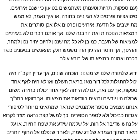
(עם ספקות, תהיות וטענות) משתמשים בטיעון כי ישנם אירועים,
סיטואציות ופרטים לא הגיוניים בתורה, או איך נאמר, לא ממש
מתיישבים על הדעת. אירועים ופרטים אלו אכן סותרים את
המציאות הנוכחית ואת ההבנה שלנו, אך אותם דברים לא בעיתיים
למציאות של העבר. כמובן לא כל מה שנכון להיום יהיה נכון למחר,
וההיפך, אך חוסר ההיגיון הזה משמש חלק מהאנשים בטעונים כנגד
הכרה ואמונה במציאותו של בורא עולם.
ידוע שלתורה שלנו יש מנגנוני הוכחה שונים, אך עדיין הקב"ה היה
יכול להתגלות לכל דור מאז בריאת העולם ואז לא היה לאף אחד
ספקות, אך עם זאת, גם לא הייתה לאף אחד יכולת בחירה משום
שכולם היו יודעים ורואים בוודאות את מציאותו. אך דווקא בתנ"ך
אנחנו מוצאים מספר אלמנטים שנראה שמתאימים יותר לסיפורי
אגדות כביכול ולא לספר הספרים. כך למשל קצת נראה מוזר לקרוא
על נחש שדיבר אל חוה, על שלמה שידע את שפת החיות, או על
תיאור מתוך הגמרא של דג שמת, ולאחר שנפלט אל החוף החריב