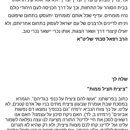
בבית הסוהר על התחזות, וכך על דרך הכניסה לעם היהודי כולם
נהיו מומחים. עדיף שכל אותם 'מומחים' יתעסקו בתחום שיפוטם
ויניחו לדיינים ולרבנים של עם ישראל לעסוק בתחום אחריותם, ולא
יועילו קיצורי דרך ושאר הצגות. אותו נכרי יישאר נכרי טוב.
הרב רפאל סבתי שליט"א
שלח לך
"ציצית תציל ממות"
כתוב בפרשתנו: "ועשו להם ציצית על כנפי בגדיהם". הגמרא
במסכת שבת אומרת שבעוון ציצית מתים בניו של אדם קטנים, לא
עלינו. על כך צווח הנביא ירמיה "גם בכנפיך נמצאו דם נפשות
אביונים" (ירמיהו ב, לד). האם ניקח סיכון על עצמנו? האם אנו
רשאים לסכן את חיי ילדינו? התורה מציעה לנו עצה נפלאה לשמור
עלינו ועל ילדינו: קחו לכם מצוות ציצית, ולא רק שהיא לא תגרום