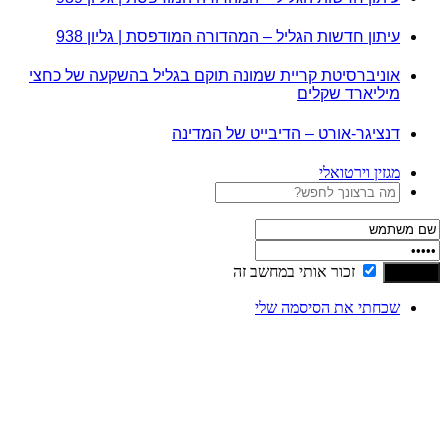
עיתון חדשות הגליל – המהדורה המודפסת | גליון 938
אוניברסיטת קריית שמונה תוקם בגליל בהשקעה של כחצי
מיליארד שקלים
דנציגר-אורט – הדיבייט של המדינה
מגזין וירטואלי
זכור אותי במחשב זה
שכחתי את הסיסמה שלי