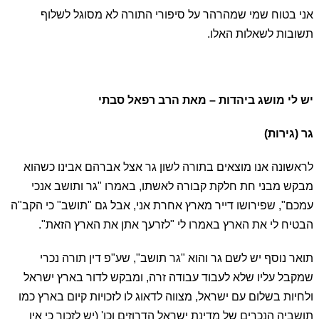
אני בטוח שמי שמהרהר על סיפורי התורה לא מסוגל לשלוף
תשובות לשאלות האלו.
יש לי מושג ביהדות – מאת הרב רפאל סבתי
גר (גירות)
לראשונה אנו מוצאים בתורה לשון גר אצל אברהם אבינו כשהוא
מבקש מבני חת חלקת קבורה לאשתו, באמרו "גר ותושב אנכי
עמכם",
שפירושו דייר מארץ אחרת אני, אבל גם "תושב" כי הקב"ה
הבטיח לי את הארץ באמרו לי "לזרעך אתן את הארץ הזאת".
תואר נוסף יש לשם גר והוא "גר תושב", שע"פ דין תורה נכרי
שמקבל עליו שלא לעבוד עבודה זרה, ומבקש לדור בארץ ישראל
ולחיות בשלום עם ישראל, מצווה לדאוג לו לזכויות קיום בארץ כמו
תושביה הנכרים של מדינת ישראל הדרוזים וכו' (יש לזכור כי אין