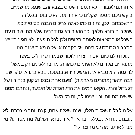
איחרתם לעבודה, לא תספרו שסוס בצבע זהב שנפל מהשמיים
ביקש מכם מספר שקלים כי איחר את האוטובוס ובגלל זה
התעכבתם. לכן, נתונים כמו כאלה צריכים הבנה בסיסית כמו
שהקב"ה בורא מלאך, כך הוא בורא גם דברים שלא מתיישבים עם
השכל או המציאות לאותה תקופה ולכן לכל תופעה "לא הגיונית" יש
הסבר המבוסס על רצונו של הקב"ה או על מציאות שונה מזו
המוכרת לנו כיום. עם זה צריך לזכור שבמדרשי חז"ל, כאשר
מתוארים מקרים לא הגיוניים לכאורה, מדובר לעתים רק במשל.
לדוגמה הוא מביא את המשל הידוע במסכת בבא בתרא, ס"ג, שבו
רבה תיאר (מתורגם מארמית): 'פעם אחת נכנס דג קטן בנחיריו של
דג גדול והרגו. הקיאו המים את הדג הגדול על היבשה, ונחרבו ממנו
שישים מחוזות, וכו'. שימו לב, זה רק משל.
אל מול כל השאלות הללו, ישנה שאלה אחת, קצת יותר מורכבת ולא
מובנת, מה זאת בכלל הבריאה? איך נברא העולם? מה מטרתו? מי
מנהל אותו, ומה יש מחוצה לו?