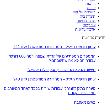
חדשות
יהדות
השכנים של קש
תוצרת בית
תרבות וחינוך
צור קשר
ארכיון גיליונות
חדשות אחרונות
עיתון חדשות הגליל – המהדורה המודפסת | גליון 941
המספרים המפתיעים של קריית שמונה: למה 600 דורשי
עבודה הם לא מה שחשבתם?
חישוב מסלול מחדש: בין הג'קוזי לבבא סאלי
עיתון חדשות הגליל – המהדורה המודפסת | גליון 940
סערה בתיק להנגהל: עבודות שירות בלבד לאחד המעורבים
המרכזיים בקטטה
באים מאהבה