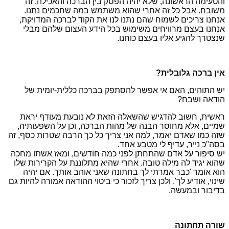
והטעימה הראשונה, שלא יהיה הפסק בין הברכה והאכילה, זה
משובח. אבל כל זה אחרי שהוא משתמש במה שחכמים נתנו.
אנחנו צריכים לשמוח שהם נתנו לנו את הקוד לברכה המדויקת,
אנחנו בעצם מרוויחים משימוש בכל הידע העצום שלהם מבלי
שנצטרך להגיע אליו בעצם כוחנו.
אין ברכה גלובלית?
יש התוהים, האם אי אפשר להסתפק בברכה כללית-יומית של
הודאה ושבח?
ראשית, חשוב להדגיש שהשאלה הזאת לא נובעת מעודף יראת
שמיים, אלא מחוסר הבנה של מהות הברכה, וכן על השפעותיה,
שזה כמו שאדם יאמר, למה אני צריך כל כך הרבה שטרות כסף, זה
בסה"כ נייר, עדיף לי מטבע אחד.
יש סיפור על אדם שהתחתן לפני כמה חודשים, ומאז אשתו מחכה
שהוא יגיד לה מילה טובה. אחרי שהיא מתלוננת על הקרירות שלו
הוא אומר 'כבר אמרתי לך בחתונה שאני אוהב אותך. אם יהיה
שינוי, אודיע לך'. ולכן צריך לזכור כי ביטוי ההודאה אמורה להיות גם
בדיבור ובמעשה.
שורה תחתונה