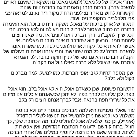
ואחרי אכילה של כל מאכל (למעט מאכלים ומשקאות שאינם ראויים
למאכל אדם). ברכות הנהנין נאמרות גם בהזדמנויות שונות
הקשורות לחושים אחרים: לפני הרחת מקור ריח נעים, למראה עצי
פרי מלבלבים בתקופת ניסן ועוד.
המקור של אותן ברכות על מאכל, משקה, ריח טוב וכו', הוא האימרה
בתורה בה כתוב שאסור לאדם ליהנות מעולם זה ללא ברכה. הרי
הכל שייך להקב"ה, ודרך הברכה אנו 'קונים' את מה שאנו רוצים
ליהנות ממנו. הרעיון הוא שהדברים אינם מובנים מאליהם. אי
אפשר לראות אוכל, לקחת אותו ולהכניס לפה. כמו שאורח אומר
למארח 'תודה' על כל מנה שמוגשת, והרי אנחנו אורחים בעולמו של
הקב"ה. הברכה היא גם סוג של קניין וחזקה בדבר, לכן הגמרא
אומרת שמי שאוכל ללא ברכה כאילו גוזל את הקב"ה.
ישנן מספר תהיות לגבי אופי הברכות, כמו למשל, למה מברכים
בקול ולא בלב?
התשובה פשוטה, שכן כשאדם אוכל, הוא לא אוכל בלב, הוא אוכל
בפה. לכן עליו גם לברך בפה. לא יתכן שכשאנחנו אוכלים אנו מזיזים
את כל שרירי הפה בהנאה, אבל לברך אנחנו רוצים רק בלב.
עוד שאלה מעניינת היא למה מברכים בנוסח קיים ולא בנוסח
משלנו? כאן למעשה ניתן להמשיל את הנושא לשליחת דוא"ל
(אימייל), וכן כמו שלא לא אוכל להחליט לבד מה הכתובת שלך, כך
חז"ל, ברוח קודשם, ידעו מה הכתובת המדויקת, ואין אפשרות
לשינוי. בוודאי שאם אדם רוצה להוסיף במילים שלו אחרי הברכה