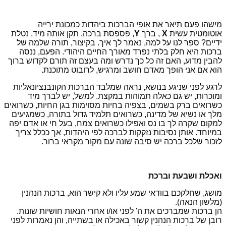
מישהו פעם תיאר את אופי הברכות ביהדות כמכונת ירייה
אוטומטית עשית
X
, ברך
Y
, פספסת ברכה, תקן אותה מיד, נטלת
ידיים? ספר לנו על למה, נאמר לך איך. בקיצור, תורה שלמה של
ברכות היא חלק בלתי נפרד מאורך החיים היהודי. הפעם, ננסה
להבין מדוע, האם זה כל כך נדרש ומה בעצם זה תורם לקדוש ברוך
הוא אם אני הופך מאדם חושב ומרגיש, לרובוט מתוכנת.
לרגע לפני שניגע בנושא, נראה שמלבד הברכות הקונבנציונאליות
ומוכרות, יש גם כאלה תמוהות במקצת. למשל, יש לברך מיד
כשרואים ברק בשמים, בצפיה בחיות מסוימות בגן החיות, כשרואים
מלך או נשיא של מדינה, כשרואים תלמיד גדול בתורה, כשמגיעים
למקום שקרה לך בו נס ואפילו כשרואים צמח, בעל חי או אדם יפה
במיוחד. אותן נסיבות נזקקות לברכה לפי היהדות, אך ככלל צריך
לזכור שלכל ברכה יש סיבה שונה עם מקור מקראי ברור.
ואכלת ושבעת וברכת
מושג, שחלקכם בוודאי שמע עליו ולא קישר הוא, ברכות הנהנין
(מלשון הנאה).
הן ברכות שמברכים את ה' לפני או/ו אחרי הנאות חושיות שונות.
רובן של ברכות הנהנין קשור באכילה או בשתייה, והן נאמרות לפני