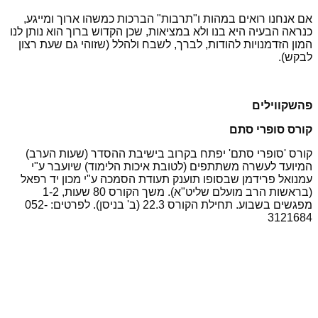
אם אנחנו רואים במהות ו"תרבות" הברכות כמשהו ארוך ומייגע,
כנראה הבעיה היא בנו ולא במציאות, שכן הקדוש ברוך הוא נותן לנו
המון הזדמנויות להודות, לברך, לשבח ולהלל (שזוהי גם שעת רצון
לבקש).
פהשקווילים
קורס סופרי סתם
קורס 'סופרי סתם' יפתח בקרוב בישיבת ההסדר (שעות הערב)
המיועד לעשרה משתתפים (לטובת איכות הלימוד) שיועבר ע"י
עמנואל פרידמן שבסופו תוענק תעודת הסמכה ע"י מכון יד רפאל
(בראשות הרב מועלם שליט"א). משך הקורס 80 שעות, 1-2
מפגשים בשבוע. תחילת הקורס 22.3 (ב' בניסן). לפרטים: 052-
3121684