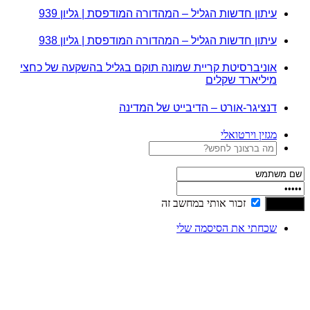
עיתון חדשות הגליל – המהדורה המודפסת | גליון 939
עיתון חדשות הגליל – המהדורה המודפסת | גליון 938
אוניברסיטת קריית שמונה תוקם בגליל בהשקעה של כחצי
מיליארד שקלים
דנציגר-אורט – הדיבייט של המדינה
מגזין וירטואלי
זכור אותי במחשב זה
שכחתי את הסיסמה שלי