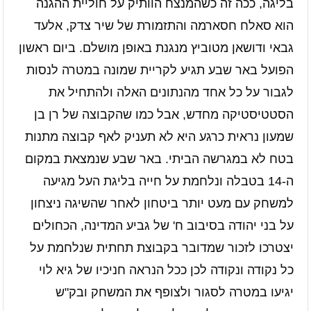
בליגה, ככה זה כשהמנצח הוותיק על חוליית ההגנה
הוא סאלח חסארמה והתזמורת של שיר צדק, אלעד
גבאי ודושאן מטוביץ מנגנת באופן מושלם. ביום ראשון
הפועל באר שבע תגיע לקריית שמונה במטרה לנסות
לגבור על כל אחד מהנתונים האלה ולהתחיל את
הסטטיסטיקה מחדש, אבל כמו שהקבוצה של רן בן
שמעון נראית כרגע היא לא תעניק לאף קבוצה מתנות
בטח לא במגרשה הביתי. באר שבע שנמצאת במקום
ה-14 בטבלה ונלחמת על חייה בליגת העל מגיעה
למשחק עם מעט יותר ביטחון לאחר שהשיגה ניצחון
על בני יהודה בסיבוב ח' של גביע המדינה, הכחולים
יצטרכו לזכור שמדובר בקבוצת תחתית שנלחמת על
כל נקודה ונקודה לכן ככל הנראה חניכיו של גיא לוי
יגיעו במטרה לסגור ולצופף את המשחק ובק"ש