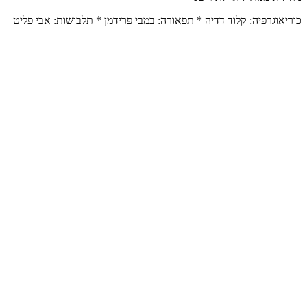
כוריאוגרפיה: קלוד דדיה * תפאורה: במבי פרידמן * תלבושות: אבי פליט