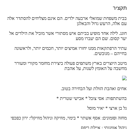
תקציר
בבית משפחת שמואלי ארבעה ילדים. הם אינם מצליחים להסתדר אלה
עם אלה, הרעש גדול והבאלגן
חוגג. לילה אחד מופיע בביתם איש מסתורי אשר מוביל את הילדים אל
יער קסום. שם הם יעברו מסע
עתיר הרפתקאות ממנו יחזרו אמיצים יותר, חכמים יותר, ולראשונה
בחייהם – מגובשים.
מיטב היוצרים בארץ משתפים פעולה ביצירת מחזמר מקורי ומעורר
מחשבה על האומץ לשנות, על אהבת
אחים ואהבת הזולת ועל הבחירה בטוב.
בהשתתפות: אסי צובל * אבישי שטרית *
גל בן ארצי * יאיר מוסל
מחזה ופזמונים: אסף אשתר * בימוי, מוזיקה וניהול מוזיקלי: ירון כפכפי
ניהול אומנותי : איילת ריפס