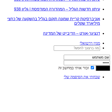
עיתון חדשות הגליל – המהדורה המודפסת | גליון 938
אוניברסיטת קריית שמונה תוקם בגליל בהשקעה של כחצי
מיליארד שקלים
דנציגר-אורט – הדיבייט של המדינה
מגזין וירטואלי
זכור אותי במחשב זה
שכחתי את הסיסמה שלי