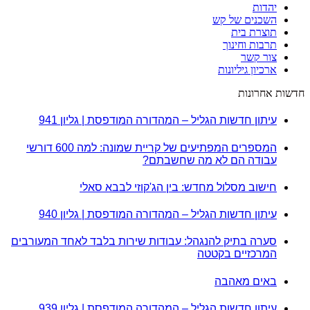
יהדות
השכנים של קש
תוצרת בית
תרבות וחינוך
צור קשר
ארכיון גיליונות
חדשות אחרונות
עיתון חדשות הגליל – המהדורה המודפסת | גליון 941
המספרים המפתיעים של קריית שמונה: למה 600 דורשי
עבודה הם לא מה שחשבתם?
חישוב מסלול מחדש: בין הג'קוזי לבבא סאלי
עיתון חדשות הגליל – המהדורה המודפסת | גליון 940
סערה בתיק להנגהל: עבודות שירות בלבד לאחד המעורבים
המרכזיים בקטטה
באים מאהבה
עיתון חדשות הגליל – המהדורה המודפסת | גליון 939