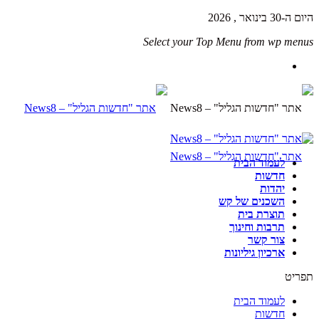
היום ה-30 בינואר , 2026
Select your Top Menu from wp menus
לעמוד הבית
חדשות
יהדות
השכנים של קש
תוצרת בית
תרבות וחינוך
צור קשר
ארכיון גיליונות
תפריט
לעמוד הבית
חדשות