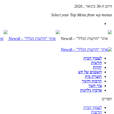
היום ה-30 בינואר , 2026
Select your Top Menu from wp menus
לעמוד הבית
חדשות
יהדות
השכנים של קש
תוצרת בית
תרבות וחינוך
צור קשר
ארכיון גיליונות
תפריט
לעמוד הבית
חדשות