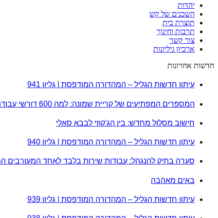
יהדות
השכנים של קש
תוצרת בית
תרבות וחינוך
צור קשר
ארכיון גיליונות
חדשות אחרונות
עיתון חדשות הגליל – המהדורה המודפסת | גליון 941
המספרים המפתיעים של קריית שמונה: למה 600 דורשי עבודה הם לא מה שחשבתם?
חישוב מסלול מחדש: בין הג'קוזי לבבא סאלי
עיתון חדשות הגליל – המהדורה המודפסת | גליון 940
סערה בתיק להנגהל: עבודות שירות בלבד לאחד המעורבים ה
באים מאהבה
עיתון חדשות הגליל – המהדורה המודפסת | גליון 939