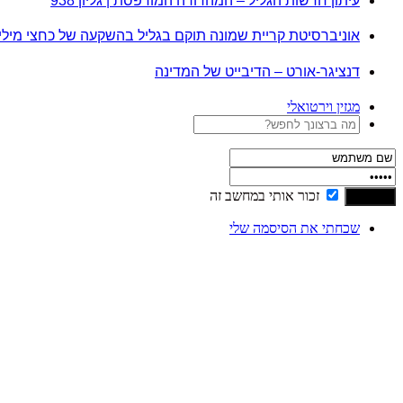
עיתון חדשות הגליל – המהדורה המודפסת | גליון 938
אוניברסיטת קריית שמונה תוקם בגליל בהשקעה של כחצי מיל
דנציגר-אורט – הדיבייט של המדינה
מגזין וירטואלי
זכור אותי במחשב זה
שכחתי את הסיסמה שלי