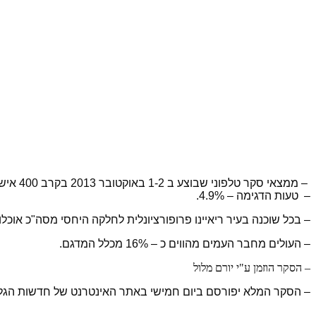
–
ממצאי סקר ט
לפוני שבוצע ב 1-2 באוקטובר 2013 בקרב 400 איש/ה כמדגם מייצג של בעלי זכות הצבעה בעיר (גילאי 17 ומעלה).
– טעות הדגימה – 4.9%.
– בכל שוכנה בעיר ריאיינו פרופורציונלית לחלקה היחסי מסה"כ אוכלו
– העולים מחבר העמים מהווים כ – 16% מכלל המדגם.
– הסקר הוזמן ע"י יורם מלול
– הסקר המלא יפורסם ביום חמישי באתר האינטרנט של חדשות הגליל (.news8.co.il