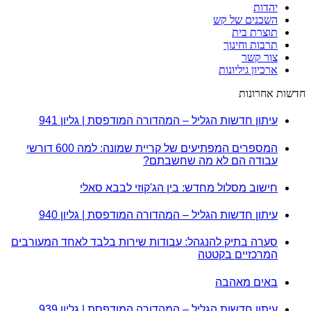
יהדות
השכנים של קש
תוצרת בית
תרבות וחינוך
צור קשר
ארכיון גיליונות
חדשות אחרונות
עיתון חדשות הגליל – המהדורה המודפסת | גליון 941
המספרים המפתיעים של קריית שמונה: למה 600 דורשי
עבודה הם לא מה שחשבתם?
חישוב מסלול מחדש: בין הג'קוזי לבבא סאלי
עיתון חדשות הגליל – המהדורה המודפסת | גליון 940
סערה בתיק להנגהל: עבודות שירות בלבד לאחד המעורבים
המרכזיים בקטטה
באים מאהבה
עיתון חדשות הגליל – המהדורה המודפסת | גליון 939