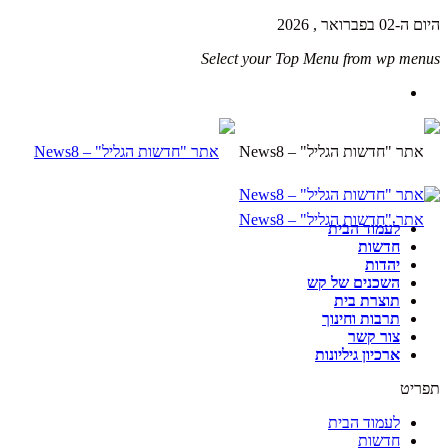
היום ה-02 בפברואר , 2026
Select your Top Menu from wp menus
לעמוד הבית
חדשות
יהדות
השכנים של קש
תוצרת בית
תרבות וחינוך
צור קשר
ארכיון גיליונות
תפריט
לעמוד הבית
חדשות