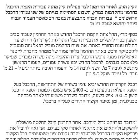
הקיץ הגיע לאתר החרמון! לצד פעילות קיץ מהנה עבודות הקמת הרכבל
בחרמון מתקדמות במרץ, השבוע הסתיימה בנייתם של שני
עמודי הרכבל
הראשונים * עבודות הבניה מתבצעות בגובה רב כאשר העמוד הגבוה
ביותר יתנשא לגובה 21 מ'
בסוף מרץ, החל צוות הקמת הרכבל החדש באתר החרמון לעבוד סביב
השעון בכדי להשלים את בניית רכבל הגונדולות (קרוניות) החדש עד
תחילת עונת החורף באתר. את צוות ההקמה מוביל רפאל נווה סמנכ"ל
לוגיסטיקה ורכש באתר החרמון בליווי צמוד של מומחה מחברת לייטנר
האיטלקית ממנה נרכש הרכבל, צוות ההקמה מונה עשרה עובדים שעיקר
מלאכתם בגבהים. לרכבל החדש יבנו עשרה עמודים, העמוד הראשון
מתנשא לגובה 7 מ', השני לגובה 14 מ' והעמוד הגובה ביותר יגיע ל – 21 מ'
גובה. כל עמוד שוקל כ-9 טון.
רכבל הקרוניות החדש יביא עימו בשורה של התחדשות, הרכבל בעל
הספק העלאת נוסעים רב, כ- 2400 איש בשעה לעומת הספק הרכבל
הישן כ- 700 איש בשעה, מדובר בשדרוג משמעותי לאתר מבחינת
טכנולוגית, זמן נסיעה וקיצור התורים לעלייה ברכבל.
"מדובר בפרויקט גדול ומורכב. אתר החרמון קיבל החלטה מושכלת
להשקיע ולהתאים את מתקניו לאתרי סקי בעולם. אני גאה להוביל את
פרויקט הקמת הרכבל שלדעתי יהווה נקודת ציון משמעותית בכל הקשור
לחווית משתמש מצוינת, להגדלת מספר המבקרים ולהובלת תהליך פיתוח