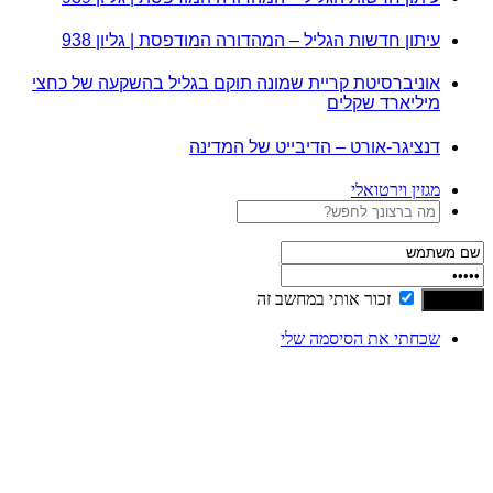
עיתון חדשות הגליל – המהדורה המודפסת | גליון 938
אוניברסיטת קריית שמונה תוקם בגליל בהשקעה של כחצי
מיליארד שקלים
דנציגר-אורט – הדיבייט של המדינה
מגזין וירטואלי
זכור אותי במחשב זה
שכחתי את הסיסמה שלי