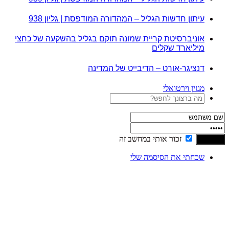
עיתון חדשות הגליל – המהדורה המודפסת | גליון 938
אוניברסיטת קריית שמונה תוקם בגליל בהשקעה של כחצי
מיליארד שקלים
דנציגר-אורט – הדיבייט של המדינה
מגזין וירטואלי
זכור אותי במחשב זה
שכחתי את הסיסמה שלי