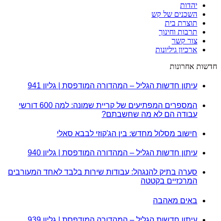
יהדות
השכנים של קש
תוצרת בית
תרבות וחינוך
צור קשר
ארכיון גיליונות
חדשות אחרונות
עיתון חדשות הגליל – המהדורה המודפסת | גליון 941
המספרים המפתיעים של קריית שמונה: למה 600 דורשי
עבודה הם לא מה שחשבתם?
חישוב מסלול מחדש: בין הג'קוזי לבבא סאלי
עיתון חדשות הגליל – המהדורה המודפסת | גליון 940
סערה בתיק להנגהל: עבודות שירות בלבד לאחד המעורבים
המרכזיים בקטטה
באים מאהבה
עיתון חדשות הגליל – המהדורה המודפסת | גליון 939