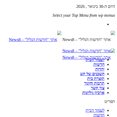
היום ה-30 בינואר , 2026
Select your Top Menu from wp menus
לעמוד הבית
חדשות
יהדות
השכנים של קש
תוצרת בית
תרבות וחינוך
צור קשר
ארכיון גיליונות
תפריט
לעמוד הבית
חדשות