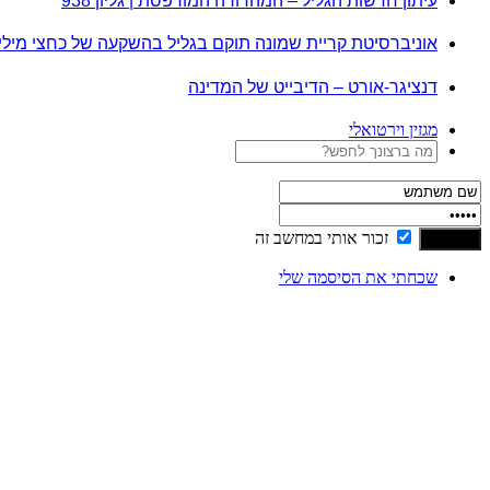
עיתון חדשות הגליל – המהדורה המודפסת | גליון 938
אוניברסיטת קריית שמונה תוקם בגליל בהשקעה של כחצי מיל
דנציגר-אורט – הדיבייט של המדינה
מגזין וירטואלי
זכור אותי במחשב זה
שכחתי את הסיסמה שלי