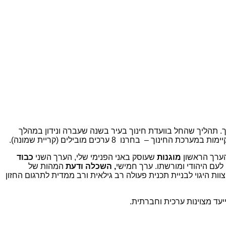
. תהליך שהחל בוועדת חינוך בעיר בשנה שעברה ונידון במהלך
קיימות במערכת החינוך –
בחרנו
8 ערכים מובילים (קריית שמונה).
הערך הראשון
מוגנות
שעוסק באני הפנימי שלי, הערך השני
כבוד
 לעם היהודי ומורשתו. ערך חמישי
, השכלה ודעת
המהות של
ות היגוי לבניית תכנית פעולה רב גילאית ורב ממדית לתרגום החזון
יעד מצוינות ערכית וחברתית.