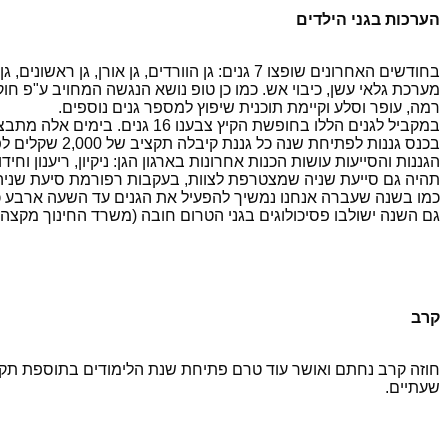
הערכות בגני הילדים
בחודשים האחרונים שופצו 7 גנים: גן הוורדים, 
מערכת גלאי עשן, כיבוי אש. כמו כן טופ נושא הנגשה המחויב ע"פ חוק
רמה, עופר וסלע וקיימת תוכנית שיפוץ למספר גנים נוספים.
במקביל לגנים הללו בחופשת הקיץ צבענו 16 גנים. בימים אלה מתבצעות עבודת גינון בגנים.
בכנס גננות לפתיחת שנה כל גננת קיבלה תקציב של 2,000 שקלים לפתיחת שנה.
תהיה גם סייעת שניה שמצטרפת לצוות, בעקבות רפורמת סיעת שניה 
כמו בשנה שעברה אנחנו נמשיך להפעיל את הגנים עד השעה ארבע כולל יום שלישי, הן בגני החובה והן בג
גם השנה ישולבו פסיכולוגים בגני הטרום חובה (משרד החינוך מקצה תקנים מגני החובה)
קרב
שעתיים.