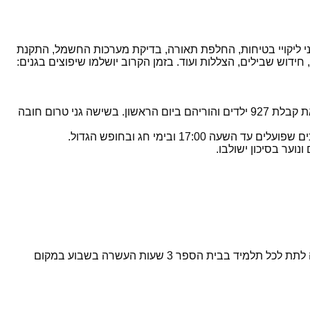
לו בבסיסם תיקוני ליקויי בטיחות, החלפת תאורה, בדיקת מערכות החשמל, התקנת
ידוש שבילים, הצללות ועוד. בזמן הקרוב יושלמו שיפוצים בגנים:
הגננות והסייעות עושות הכנות אחרונות בארגון הגן: ניקיון, ריענון וחידוש הגן. כך שב-1 בספטמבר, 38 גנים יפים ומאירי פנים פתוחים לקראת קבלת 927 ילדים והוריהם ביום הראשון. בשישה גני טרום חובה
חוזה קרב נחתם ואושר עוד טרם פתיחת שנת הלימודים בתוספת תקציבית של 266,000 שקלים (השתתפות רשות והורים), התוספת נועדה לתת לכל תלמיד בבית הספר 3 שעות העשרה בשבוע במקום