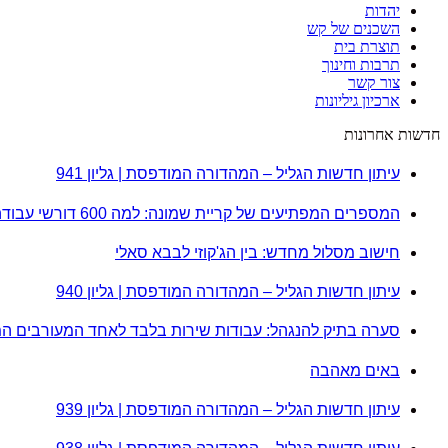
יהדות
השכנים של קש
תוצרת בית
תרבות וחינוך
צור קשר
ארכיון גיליונות
חדשות אחרונות
עיתון חדשות הגליל – המהדורה המודפסת | גליון 941
המספרים המפתיעים של קריית שמונה: למה 600 דורשי עבודה הם לא מה שחשבתם?
חישוב מסלול מחדש: בין הג'קוזי לבבא סאלי
עיתון חדשות הגליל – המהדורה המודפסת | גליון 940
סערה בתיק להנגהל: עבודות שירות בלבד לאחד המעורבים ה
באים מאהבה
עיתון חדשות הגליל – המהדורה המודפסת | גליון 939