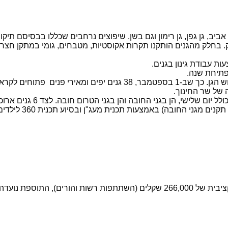
גן אורן, גן ראשונים, גן אביב, גן גפן, גן רימון וגם בשן. שיפוצים נרחבים שכל
. בחלק מהגנים הותקנו תקרות אקוסטיות, מטבחים, גומי במתקן חצר, ח
של שר החינוך.
ני הטרום חובה. לצד 6 גנים ארוכים שפועלים עד השעה 17:00 ובימי חג ובחופש הגדול.
 באמצעות תכנית מעג"ן ובסיוע תכנית 360 לילדים ונוער בסיכון ישולבו.