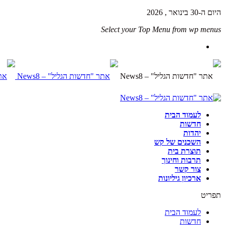
היום ה-30 בינואר , 2026
Select your Top Menu from wp menus
לעמוד הבית
חדשות
יהדות
השכנים של קש
תוצרת בית
תרבות וחינוך
צור קשר
ארכיון גיליונות
תפריט
לעמוד הבית
חדשות