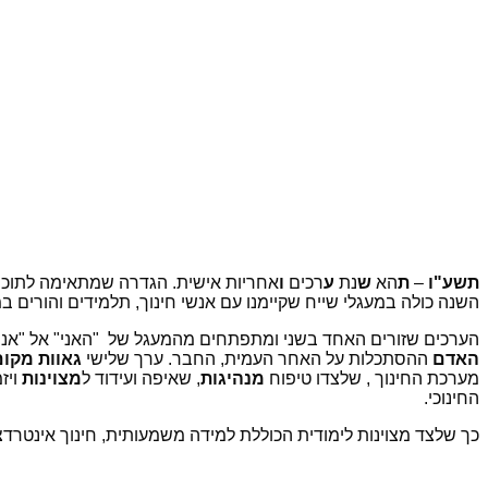
תשע"ו
–
ת
הא
ש
נת
ע
רכים
ו
אחריות אישית
. הגדרה שמתאימה לתוכני
השנה כולה במעגלי שייח שקיימנו עם אנשי חינוך, תלמידים והורים במט
הערכים שזורים האחד בשני ומתפתחים מהמעגל של "האני" אל "אני ו
האדם
ההסתכלות על האחר העמית, החבר. ערך שלישי
גאוות מקום
מערכת החינוך , שלצדו טיפוח
מנהיגות
, שאיפה ועידוד ל
מצוינות
ויז
החינוכי.
כך שלצד מצוינות לימודית הכוללת למידה משמעותית, חינוך אינטרד