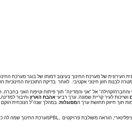
ת העירונית של מערכת החינוך בעיצוב דמותו של בוגר מערכת החינוך
רה לבנות חזון חינוכי אקטיבי.
לאחר
בדיקת התוכניות החינוכיות ה
החברה/קהילה" אל "אני והמדינה" תוך פיתוח וטיפוח האני בחברה. 
ושייכות לעיר קריית שמונה. ערך רביעי
אהבת הארץ
וחיבור למדינה,
מות תוך חיזוק תחושת ערך ה
מסוגלות
. במהלך שנה"ל הנוכחית הוקם צו
ציפלינארי, הוראה משולבת פרויקטים
,PBL
מערכת החינוך שמה לה כי