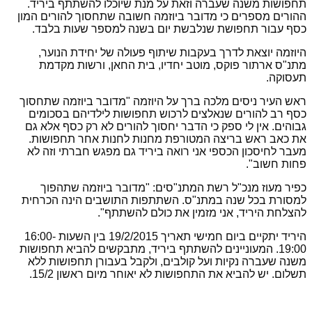
תחפושות משנה שעברה וזאת על מנת שיוכלו להשתתף ביריד.
ההורים מספרים כי מדובר ביוזמה חשובה שתחסוך להורים המון
כסף עבור תחפושת שנלבשת יום בשנה למספר שעות בלבד.
היוזמה יוצאת לדרך בעקבות שיתוף פעולה של יחידת הנוער,
מתנ"ס ארתור פוקס, מוטב יחדיו, בית החאן, ורשות מקדמת
תעסוקה.
ראש העיר ניסים מלכה ברך על היוזמה "מדובר ביוזמה שתחסוך
כסף רב להורים שנאלצים לרכוש תחפושות לילדיהם בסכומים
גבוהים. אין לי ספק כי הדבר יחסוך להורים לא רק כסף אלא גם
את כאב ראש בריצה המטורפת מחנות לחנות אחר תחפושות.
מעבר לחיסכון הכספי אני רואה ביריד גם מפגש חברתי וזה לא
פחות חשוב".
כפיר מעוז מנכ"ל רשת המתנ"סים: "מדובר ביוזמה שתהפוך
למסורת בכל שנה במתנ"ס. השתתפות התושבים הינה הכרחית
להצלחת היריד, אני מזמין את כולם להשתתף".
היריד יתקיים ביום חמישי תאריך 19/2/2015 בין השעות 16:00-
19:00. המעוניינים להשתתף ביריד, מתבקשים להביא תחפושות
משנה שעברה נקיות ועל קולבים, ולקבל בעבורן תחפושות ללא
תשלום. יש להביא את התחפושות לא יאוחר מיום ראשון 15/2.