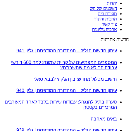
יהדות
השכנים של קש
תוצרת בית
תרבות וחינוך
צור קשר
ארכיון גיליונות
חדשות אחרונות
עיתון חדשות הגליל – המהדורה המודפסת | גליון 941
המספרים המפתיעים של קריית שמונה: למה 600 דורשי
עבודה הם לא מה שחשבתם?
חישוב מסלול מחדש: בין הג'קוזי לבבא סאלי
עיתון חדשות הגליל – המהדורה המודפסת | גליון 940
סערה בתיק להנגהל: עבודות שירות בלבד לאחד המעורבים
המרכזיים בקטטה
באים מאהבה
עיתון חדשות הגליל – המהדורה המודפסת | גליון 939