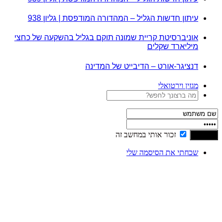
עיתון חדשות הגליל – המהדורה המודפסת | גליון 938
אוניברסיטת קריית שמונה תוקם בגליל בהשקעה של כחצי
מיליארד שקלים
דנציגר-אורט – הדיבייט של המדינה
מגזין וירטואלי
זכור אותי במחשב זה
שכחתי את הסיסמה שלי