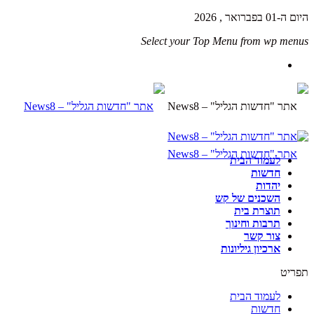
היום ה-01 בפברואר , 2026
Select your Top Menu from wp menus
לעמוד הבית
חדשות
יהדות
השכנים של קש
תוצרת בית
תרבות וחינוך
צור קשר
ארכיון גיליונות
תפריט
לעמוד הבית
חדשות