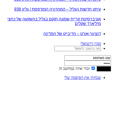
עיתון חדשות הגליל – המהדורה המודפסת | גליון 938
אוניברסיטת קריית שמונה תוקם בגליל בהשקעה של כחצי
מיליארד שקלים
דנציגר-אורט – הדיבייט של המדינה
מגזין וירטואלי
זכור אותי במחשב זה
שכחתי את הסיסמה שלי