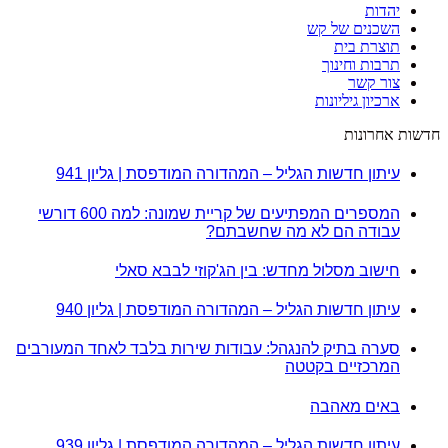
יהדות
השכנים של קש
תוצרת בית
תרבות וחינוך
צור קשר
ארכיון גיליונות
חדשות אחרונות
עיתון חדשות הגליל – המהדורה המודפסת | גליון 941
המספרים המפתיעים של קריית שמונה: למה 600 דורשי
עבודה הם לא מה שחשבתם?
חישוב מסלול מחדש: בין הג'קוזי לבבא סאלי
עיתון חדשות הגליל – המהדורה המודפסת | גליון 940
סערה בתיק להנגהל: עבודות שירות בלבד לאחד המעורבים
המרכזיים בקטטה
באים מאהבה
עיתון חדשות הגליל – המהדורה המודפסת | גליון 939