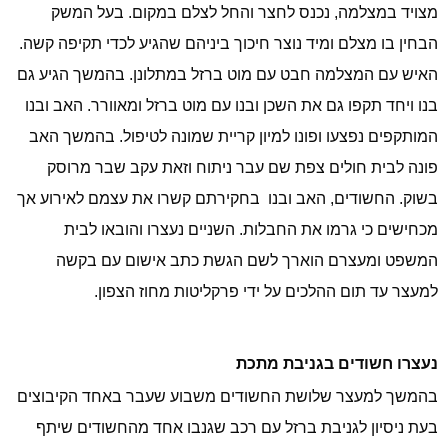
מצויד במצלמה, נכנס לחצר והחל לצלם במקום. בעל המשק
הבחין בו מצלם ומיד נוצר חיכוך ביניהם שהגיע לכדי תקיפה קשה.
האיש עם המצלמה חבט עם מוט ברזל במתלונן. בהמשך הגיע גם
בנו ויחד תקפו גם את השכן ובנו עם מוט ברזל ומאוורר. האב ובנו
המותקפים נפצעו ופונו למיון קריית שמונה לטיפול. בהמשך האב
פונה לבית חולים צפת שם עבר ניתוח וזאת עקב שבר מרוסק
בשוק. החשודים, האב ובנו
בחקירתם קשרו את עצמם לאירוע אך
מכחישים כי גרמו את החבלות. השניים נעצרו והובאו לבית
המשפט ומעצרם הוארך לשם הגשת כתב אישום עם בקשה
למעצר עד תום ההלכים על ידי פרקליטות מחוז הצפון.
נעצרו חשודים בגניבת מתכת
בהמשך למעצר שלושת החשודים משבוע שעבר באחד הקיבוצים
בעת ניסיון לגניבת ברזל עם רכב שגנבו אחד מהחשודים שיתף