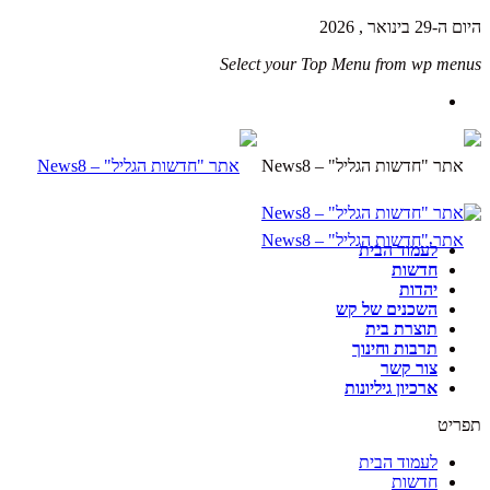
היום ה-29 בינואר , 2026
Select your Top Menu from wp menus
לעמוד הבית
חדשות
יהדות
השכנים של קש
תוצרת בית
תרבות וחינוך
צור קשר
ארכיון גיליונות
תפריט
לעמוד הבית
חדשות