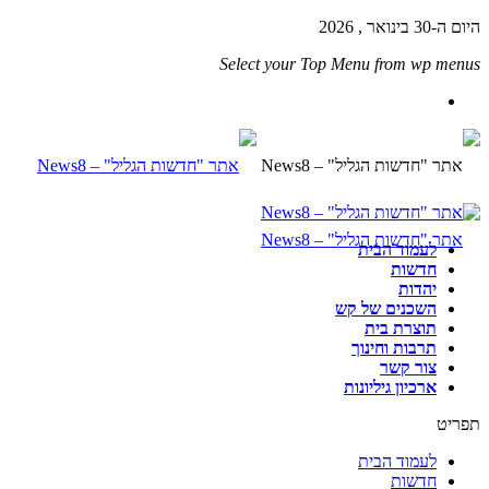
היום ה-30 בינואר , 2026
Select your Top Menu from wp menus
לעמוד הבית
חדשות
יהדות
השכנים של קש
תוצרת בית
תרבות וחינוך
צור קשר
ארכיון גיליונות
תפריט
לעמוד הבית
חדשות