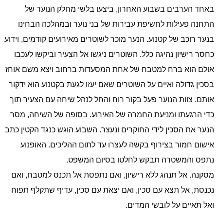
באחד הערבים בשבוע האחרון, ביצעו בלשי מחלק הנוער של
התחנה פעילות לחשיפת עבירות של בני נוער ובמהלכה הבחינו
בנער רוכב של קטנוע. הנער מוכר לשוטרים מאירועים קודמים, וידוע
כחסר רישיון נהיגה כלל. השוטרים ניגשו אל הצעיר וביקשו לעכבו
אולם הוא ברח למטבח של אחת המסעדות ברחוב ויצא משם אוחז
בסכין גדולה ואיים על השוטרים שאם יעזו לגעת בקטנוע הוא ידקור
אותם. צוות הנוער פעל בקור רוח והחל לנהל שיחה עם הצעיר תוך
כדי הרגעתו ומניעת החמרה של האירוע. בסופה של השיחה, מסר
הנער את הסכין לידי החוקרים ונעצר. השבוע הוגש כנגד הקטין כתב
אישום חמור בצירוף בקשה לעצרו עד לתום ההליכים. האופנוע
נתפס והמשטרה תבקש לחלטו בסיום המשפט.
מסקנה. אל תנהג ללא רישיון, ואם נתפסת אל תכנס למטבח, ואם
נכנסת, אל תצא עם סכין, ואם יצאת עם סכין, עדיף שתקלף תפוח
ואל תאיים על לובשי המדים.