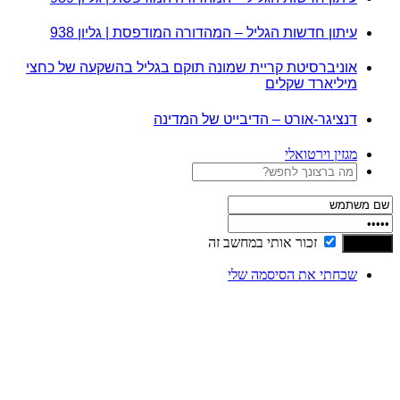
עיתון חדשות הגליל – המהדורה המודפסת | גליון 938
אוניברסיטת קריית שמונה תוקם בגליל בהשקעה של כחצי
מיליארד שקלים
דנציגר-אורט – הדיבייט של המדינה
מגזין וירטואלי
זכור אותי במחשב זה
שכחתי את הסיסמה שלי