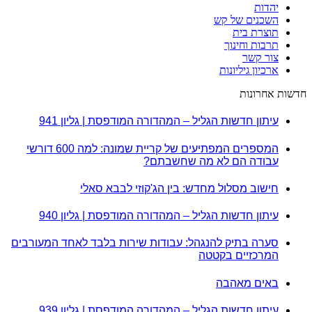
יהדות
השכנים של קש
תוצרת בית
תרבות וחינוך
צור קשר
ארכיון גיליונות
חדשות אחרונות
עיתון חדשות הגליל – המהדורה המודפסת | גליון 941
המספרים המפתיעים של קריית שמונה: למה 600 דורשי
עבודה הם לא מה שחשבתם?
חישוב מסלול מחדש: בין הג'קוזי לבבא סאלי
עיתון חדשות הגליל – המהדורה המודפסת | גליון 940
סערה בתיק להנגהל: עבודות שירות בלבד לאחד המעורבים
המרכזיים בקטטה
באים מאהבה
עיתון חדשות הגליל – המהדורה המודפסת | גליון 939