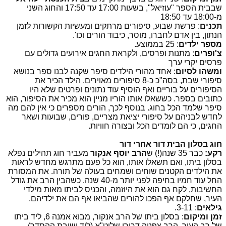
שבבית הספר "עוזיאל", בשעות 17:00 עד 17:50 והחוג השני
מ-18:00 עד 18:50
תכנים
: פרשת שבוע, סיפורים מרתקים ומעשיות הקשורות לזמן
הנתון, בין אדם לחברו, מוסר, כיבוד הורים וכו'.
מספר ילדים
: 25 בממוצע.
צ'ופרים
: מתנות ופרסים, ולקראת החגים אירועים גדולים עם
פרסים יקרי ערך
ומשהו לסיום
: אחד מהורי הילדים סיפר שקנה לבנו ספר בנושא
סיפורי שבת, בסה"כ כ-8 סיפורים מאוירים. הילד הכיר את
הסיפורים על בוריים ואף הוסיף עוד נתונים ופרטים שלא היו
כתובים בספר. כששאלו אותו הוריו מניין הוא מכיר את הסיפור, הוא
סיפר שלמד הכל בחוג. בנוסף לכך, הורים מספרים כי אין להם מה
לחדש לבניהם על סיפורי יציאת מצריים, פורים, שבועות ושאר
החגים, כי הם לומדים הכל ובצורה חוויות.
חוג בסלון הבית דור אחרי דור
רקע:
כבר 35 שנה(!) ש
הרב יוסף אנקור
מעביר חוג תהילים נפלא
בסלון ביתו, ואם תשאלו אותו, הוא כל פעם מתרגש מחדש לראות
את הילדים הקטנים שוחים ושמחים בעולה של תורה. את המסורת
החל עוד חמיו בחיפה לפני יותר מ-40 שנה. כשהבין הרב את גודל
החשיבות, לקח גם הוא את היוזמה, והכניס לביתו מאות מילדי
העיר, שחלקם אף הפכו להורים שהביאו אף הם את ילדיהם.
גילאים
: 3-11.
זמן ומיקום
: בסלון ביתו של הרב אנקור, מבוא אמנה 6, ליד ביתו
של רב העיר, הרב צפניה דרורי שליט"א (ליד ישיבת ההסדר).