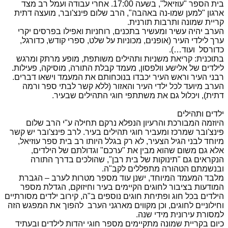
בית הספר "עוזיאל", בשעה 17:00. אחרי עבודה ועמל רב מצד
ארגון "למען שמו-נה באהבה", הרב שלום פינצ'ובר, מועצה דתית
קריית שמונה ותרבות תורנית.
הערב יהיה עשיר ומעשיר בתכנים, רוחניות ואפילו בפרסים יקרי
ערך לילדי העיר (אופנים, מכו
ניות על שלט, ספרי קודש, כדורגל,
כדורסל ועוד…).
בתוכנית: קריאת משניות ותהילים משותפת, מופע מרתק ומרגש
לילדים של אלישע וולפסון, מעמד קבלת התורה, מוסיקה, פעילות.
רבני העיר וראש העיר יכבדו בנוכחותם את המעמד וישאו דברים.
הערב מיועד לכל ילדי העיר והאזור (ללא קשר לבתי ספר ורמה
דתית), ויכלול גם את משתתפי חוגי התהילים שבעיר.
ילדים ותהילים
היוזמה המבורכת והרעיון הנפלא נרקם תחילה ע"י הרב שלום
פינצ'ובר שמרכז ומעביר חוגי תהילים בעיר. לרב פינצ'ובר יש קשר
מיוחד לבני הגיל הצעיר, לא רק בגלל היותו רב בית ספר עוזיאל,
אלא גם משום שהוא מבין את "ערכם" וגדולתם של הילדים,
הנקראים גם "תינוקות של בית רבן", שהולכים בדרך התורה
ובנשמתם הטהורה מתפללים לקב"ה.
מלבד המעמד המיוחד, ישנן עוד מספר מטרות לערב – הגברת
המודעות בציבור לחוגים הקיימים בעיר וחיזוקם, הגדלת מספר
הילדים בכל חוג ופתיחת חוגים נוספים ב"ה, קירוב ילדים מסורתיים
וחילוניים לחוגים, וכן מקווים מארגני הערב להפוך את המפגש הזה
למסורת עירונית מידי שנה.
כיום בקריית שמונה מתקיימים מספר חוגי יהדות לילדים ובעתיד