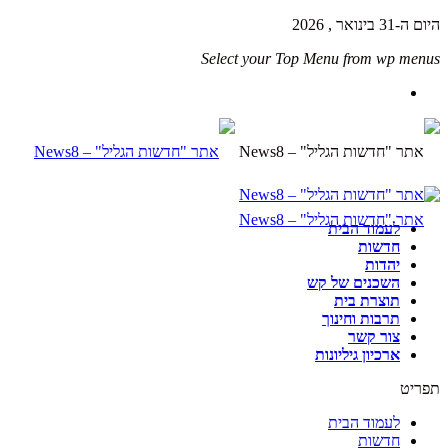
היום ה-31 בינואר , 2026
Select your Top Menu from wp menus
לעמוד הבית
חדשות
יהדות
השכנים של קש
תוצרת בית
תרבות וחינוך
צור קשר
ארכיון גיליונות
תפריט
לעמוד הבית
חדשות