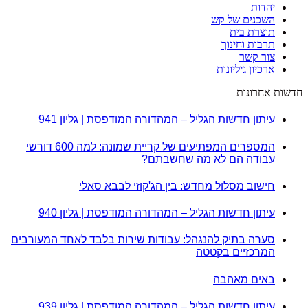
יהדות
השכנים של קש
תוצרת בית
תרבות וחינוך
צור קשר
ארכיון גיליונות
חדשות אחרונות
עיתון חדשות הגליל – המהדורה המודפסת | גליון 941
המספרים המפתיעים של קריית שמונה: למה 600 דורשי
עבודה הם לא מה שחשבתם?
חישוב מסלול מחדש: בין הג'קוזי לבבא סאלי
עיתון חדשות הגליל – המהדורה המודפסת | גליון 940
סערה בתיק להנגהל: עבודות שירות בלבד לאחד המעורבים
המרכזיים בקטטה
באים מאהבה
עיתון חדשות הגליל – המהדורה המודפסת | גליון 939