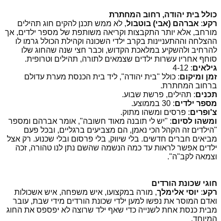
כולל בית יהודה, רחוב המחתרת
רקע
:
אברהם (אבי) בוטבול
, לא ממש תכנן להקים חוג תהילים
מורחב, אלא יותר התקבצות וקריאה משותפת של מספר ילדים, אך
ההצלחה וההתעניינות בקרב ילדי השכונה וקהילת הכולל גרמו לו
להרחיב ולהשקיע במלאכת הקדוש, וכבר חצי שנה שהחוג שלו
סוחף אחריו עשרות ילדים שצמאים לתורה, תהילים וטרופית.
גילאים
: 4-12
זמן ומיקום
: כולל "בית יהודה", ליד בית הכנסת מערת עדולם
ברחוב המחתרת.
תכנים
: תהילים, פרשת שבוע.
מספר ילדים
: 30 בממוצע.
צ'ופרים
: פרסים ומשהו מתוק.
ומשהו לסיום
: "יש לי תובנה מאוד חשובה", אומר אברהם ומספר
"הילדים זה הקהל הכי נאמן, הם מצביעים ברגליים, ובכל פעם
מביאים חברים חדשים. בלי שיווק, בלי פרסום ובלי שכנוע. רק אצל
ילדים אפשר לראות עד כמה הנשמה שהשם נתן לנו טהורה, זכה
וצמאה לקב"ה".
חוגי שכונת הורדים
רקע
:
יוסי אלימלך
, מורה במקצועו, איש משפחה, איש אשכולות
ואדם המוסר את נפשו למען ילדי שכונת הורדים מידי שבת, עובר
מבית כנסת אחת לשנייה כדי שאף ילד שרוצה לא יפספס את החוג
המיוחד.