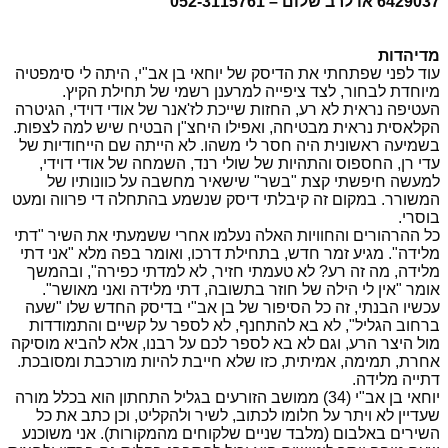
6429037 או לרב שלום – 052-3115761
מדיהדות
עוד לפני שפתחתי את הדיסק של יוחאי בן אב"י, היתה לי סימפטיה
מיוחדת לבחור, לצד ציפייה למרענן רשמי של תחילת הקיץ.
העטיפה נראית לא רע, החזות שייכת לז'אנר של אודי דוידי, הגיטרה
הקלאסית נראית מבטיחה, ואפילו היחצ"ן הבטיח שיש למה לצפות.
בשמיעה ראשונית היה חסר לי משהו. לא הייתה שם הייחודיות של
עדי רן, החספוס והתהיות של שולי רנד, השמחה של אודי דוידי,
למעשה חיפשתי קצת "בשר" שישאיר מחשבה על כוונותיו של
המשורר. במקום זה קיבלתי דיסק שנשמע בהתחלה די פרווה ומעט
בוסרי.
כל ההרהורים והחוויות האלה נעלמו אחרי ששמעתי את השיר "דתי
מלידה". מגיע זמר חדש, בתחילת דרכו, ואומר בפה מלא "אני דתי
מלידה, מה זה רע? לא טעמתי חזיר, לא למדתי כפירה", ובהמשך
אומר "אין לי הילה של חוזר בתשובה, דתי מלידה ואני מאושר".
עכשיו הבנתי, זה כל הסיפור של בן אב"י בדיסק החדש שלו "שעה
ברחוב הגליל", לא בא להתחנף, לא לספר על קשיים והתמודדות
מול היצר הרע, וגם לא בא לספר לכם על רבנו, אלא להביא מוסיקה
אחרת, תמימה, אמיתית, כזו שלא חייבת להיות מורכבת ומסובכת.
דתייה מלידה.
יוחאי בן אב"י (34) ממושב הזורעים בגליל התחתון הוא בכלל מורה
שעדיין לא ויתר על חלומו לכתוב, לשיר ולהקליט, וכן כתב את כל
השירים באלבום (מלבד שניים שלקוחים מהמקורות). אני משוכנע