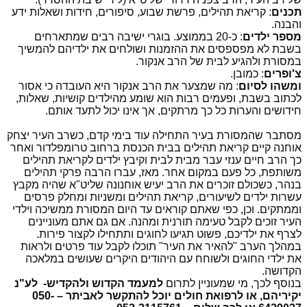
תכנים
: קריאת תהילים, פרשת שבוע, סיפורים, חידות ושאלות ידע
והבנה.
מספר ילדים
: כ-20 בממוצע. בוגרי ישיבה רבים שמתארחים
בשבת לא מפספסים את ההזמנות ושולחים את ילדיהם להמשיך
במסורת ולהגיע לבית של הרב אנקור.
צ'ופרים
: כמובן.
ומשהו לסיום
: מה שמצער את הרב אנקור היא העובדה כי אסור
לכתוב בשבת, ופעמים רבות הוא שומע מהילדים קושיות, שאלות,
חידושים והערות כל כך מרתקים, אך אינו יכול לתעד אותם.
מסתבר שהמסורת בעיר התחילה עוד בימי קדם, כשרב העיר יצחק
אוחנה קיים קריאת תהילים בבית הכנסת ברחוב טרומפלדור ואחר
כך הרב חיים ענזי עבר מבית לבית וקיבץ ילדים לקריאת תהילים
משותפת, כל פעם במקום אחר. מאז, עברו הרבה פרקי תהילים
בנהר, כשכולם זוכרים את הרב יעיש אוחנונה שליט"א שהיה מקבץ
עשרות ילדים לשיעורים, קריאת תהילים ומשניות ומחלק פרסים
וממתקים. וכן, כפי שאתם קוראים עד היום המסורת ממשיכה וילדי
העיר זוכים לקבל טעימה תורנית ומהנה. אם גם אתם מעוניינים
לצרף את ילדיכם, פשוט תגיעו לחוגים ותתחילו לקצור פירות.
במהלך הערב "להאיר את העיר" תוכלו לקבל עוד פרטים ולראות
את ילדי החוגים ולשוחח עם היהודים היקרים שעושים במלאכה
הקדושה.
בנוסף לכך, מי שמעוניין לתרום
למעמד הקדוש ולהקדיש-
לע"נ
יקיריהם, או לרפואת חולים יוכל להתקשר לאביתר – 050-