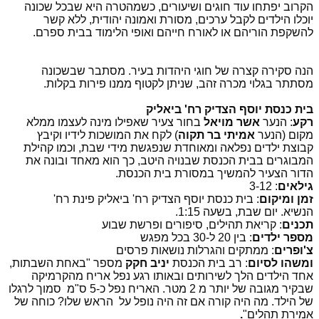
הקרוב יפתחו עוד חוגים ושיעורים, כשמהטרה היא שבכל שכונה
יוכלו הילדים לקבל ערכים, מסורת ואמונה יהודית, ללא קשר
להשקפת הוריהם או לאורח חייהם ואופי הלימוד בבית ספרם.
הנה סקירה קצרה של חוגי היהדות בעיר. מסתבר שבשכונה
מסתתר בגלוי מכרה זהב, שניתן לקטוף ממנו פירות בקלות.
בית כנסת יוסף הצדיק רח' ביאליק
רקע
: הנער
אשר מויאל
בחור צעיר שאפילו מינה לעצמו ממלא
מקום (הנער
אמיתי בר תקוה
) לקח את המושכות לידיו וקיבץ
קבוצת ילדים נפלאה ומאוחדת שנפגשת מידי שבת, וכמו קהילת
המבוגרים בבית הכנסת שבנויה היטב, כך הוא מאחד ובונה את
הדור הצעיר להמשיך במסורת בית הכנסת.
גילאים
: 3-12
זמן ומיקום
: בית כנסת יוסף הצדיק רח' ביאליק פינת רח'
הנשיא. יום שבת, בשעה 1:15.
תכנים
: קריאת תהילים, סיפורים ופרשת שבוע
מספר ילדים
: בין 20 ל-30 בכל מפגש
צ'ופרים
: ממתקים והגרלות נושאות פרסים
ומשהו לסיום
: רב בית הכנסת
יניב חקק
מספר "באחת השבתות,
אחד הילדים הלך לשירותים ובאותו רגע נפל אריח מהקרמיקה
שבקיר מגובה של יותר מ 2 מטר. האריח נפל כ-5 ס"מ סמוך לרגלו
של הילד. מה היה קורה אם זה היה נופל על הראש שלו?
כוחה של
אמירת תהלים"
.