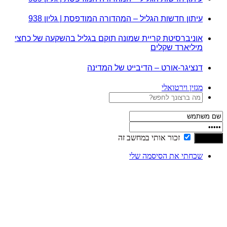
עיתון חדשות הגליל – המהדורה המודפסת | גליון 938
אוניברסיטת קריית שמונה תוקם בגליל בהשקעה של כחצי
מיליארד שקלים
דנציגר-אורט – הדיבייט של המדינה
מגזין וירטואלי
זכור אותי במחשב זה
שכחתי את הסיסמה שלי