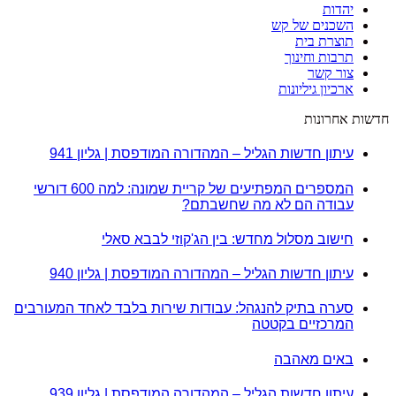
יהדות
השכנים של קש
תוצרת בית
תרבות וחינוך
צור קשר
ארכיון גיליונות
חדשות אחרונות
עיתון חדשות הגליל – המהדורה המודפסת | גליון 941
המספרים המפתיעים של קריית שמונה: למה 600 דורשי
עבודה הם לא מה שחשבתם?
חישוב מסלול מחדש: בין הג'קוזי לבבא סאלי
עיתון חדשות הגליל – המהדורה המודפסת | גליון 940
סערה בתיק להנגהל: עבודות שירות בלבד לאחד המעורבים
המרכזיים בקטטה
באים מאהבה
עיתון חדשות הגליל – המהדורה המודפסת | גליון 939