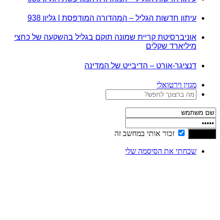
עיתון חדשות הגליל – המהדורה המודפסת | גליון 938
אוניברסיטת קריית שמונה תוקם בגליל בהשקעה של כחצי
מיליארד שקלים
דנציגר-אורט – הדיבייט של המדינה
מגזין וירטואלי
זכור אותי במחשב זה
שכחתי את הסיסמה שלי