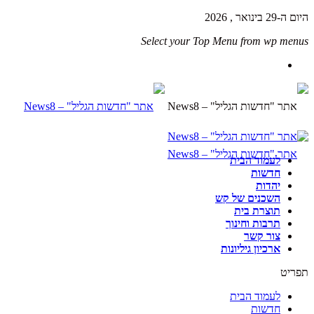
היום ה-29 בינואר , 2026
Select your Top Menu from wp menus
לעמוד הבית
חדשות
יהדות
השכנים של קש
תוצרת בית
תרבות וחינוך
צור קשר
ארכיון גיליונות
תפריט
לעמוד הבית
חדשות