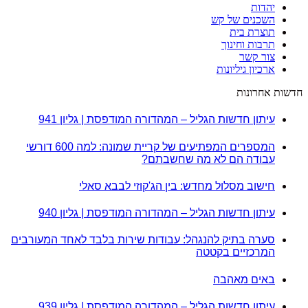
יהדות
השכנים של קש
תוצרת בית
תרבות וחינוך
צור קשר
ארכיון גיליונות
חדשות אחרונות
עיתון חדשות הגליל – המהדורה המודפסת | גליון 941
המספרים המפתיעים של קריית שמונה: למה 600 דורשי
עבודה הם לא מה שחשבתם?
חישוב מסלול מחדש: בין הג'קוזי לבבא סאלי
עיתון חדשות הגליל – המהדורה המודפסת | גליון 940
סערה בתיק להנגהל: עבודות שירות בלבד לאחד המעורבים
המרכזיים בקטטה
באים מאהבה
עיתון חדשות הגליל – המהדורה המודפסת | גליון 939