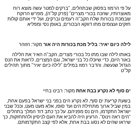
על פי הרמוז בפסוק שבתהלים, "ברקים למטר עשה מוצא רוח
מאוצרותיו, שהכה בכורי מצרים" (פרק קל"ה), מפרש הרוקח
שבמכת בכורות שלח הקב"ה רעמים וברקים, ועל ידי אותם קולות
חזקים ועצומים מתו דווקא הבכורים, באופן נסי ומפליא
לילה כיום יאיר: בליל מכת בכורות היה אור
מקור: הזוהר
באותו לילה שבו מתו כל בכורי מצרים, הקב"ה האיר את הלילה
באור היום, כדי שיוכלו כל בני ישראל, וגם המצרים, לראות את הנס
הגדול שנעשה. והדבר רמוז במילים "לילה כיום יאיר" מתוך תהילים
קל"ט
ים סוף לא נקרע בבת אחת
מקור: רבינו בחיי
בשעת קריעת ים סוף, לא נקרע הים בפני בני ישראל בפעם אחת,
במין שביל ארוך מתחילת הים ועד סופו, אלא מעט מעט, וככל שבני
ישראל התקדמו, הים נס מפניהם. על כך כתב דוד המלך בתהלים
"הים ראה וינוס". הרעיון היה להביא את העם לניסיון ולהתחזקות, כך
שיראו שהים לא נסוג בבת אחת, אלא לפי קצב התקדמותם.