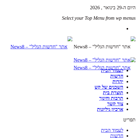
היום ה-29 בינואר , 2026
Select your Top Menu from wp menus
לעמוד הבית
חדשות
יהדות
השכנים של קש
תוצרת בית
תרבות וחינוך
צור קשר
ארכיון גיליונות
תפריט
לעמוד הבית
חדשות