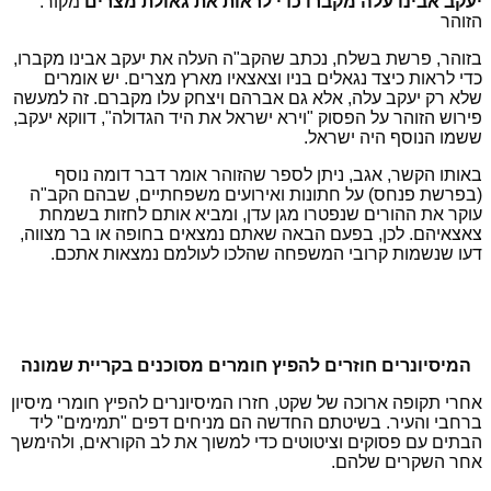
יעקב אבינו עלה מקברו כדי לראות את גאולת מצרים
מקור:
הזוהר
בזוהר, פרשת בשלח, נכתב שהקב"ה העלה את יעקב אבינו מקברו,
כדי לראות כיצד נגאלים בניו וצאצאיו מארץ מצרים. יש אומרים
שלא רק יעקב עלה, אלא גם אברהם ויצחק עלו מקברם. זה למעשה
פירוש הזוהר על הפסוק "וירא ישראל את היד הגדולה", דווקא יעקב,
ששמו הנוסף היה ישראל.
באותו הקשר, אגב, ניתן לספר שהזוהר אומר דבר דומה נוסף
(בפרשת פנחס) על חתונות ואירועים משפחתיים, שבהם הקב"ה
עוקר את ההורים שנפטרו מגן עדן, ומביא אותם לחזות בשמחת
צאצאיהם. לכן, בפעם הבאה שאתם נמצאים בחופה או בר מצווה,
דעו שנשמות קרובי המשפחה שהלכו לעולמם נמצאות אתכם.
המיסיונרים חוזרים להפיץ חומרים מסוכנים בקריית שמונה
אחרי תקופה ארוכה של שקט, חזרו המיסיונרים להפיץ חומרי מיסיון
ברחבי והעיר. בשיטתם החדשה הם מניחים דפים "תמימים" ליד
הבתים עם פסוקים וציטוטים כדי למשוך את לב הקוראים, ולהימשך
אחר השקרים שלהם.