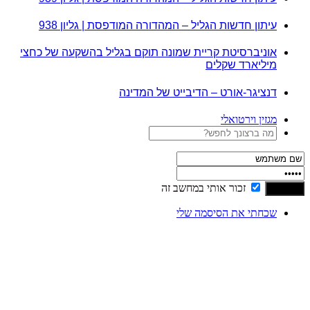
עיתון חדשות הגליל – המהדורה המודפסת | גליון 938
אוניברסיטת קריית שמונה תוקם בגליל בהשקעה של כחצי
מיליארד שקלים
דנציגר-אורט – הדיבייט של המדינה
מגזין וירטואלי
זכור אותי במחשב זה
שכחתי את הסיסמה שלי