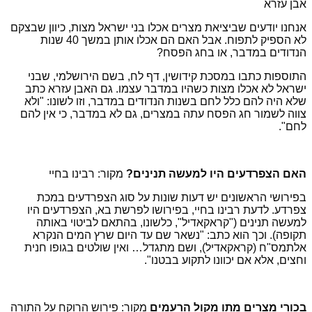
אבן עזרא
אנחנו יודעים שביציאת מצרים אכלו בני ישראל מצות, כיוון שבצקם
לא הספיק לתפוח. אבל האם הם אכלו אותן במשך 40 שנות
הנדודים במדבר, או בחג הפסח?
התוספות כתבו במסכת קידושין, דף לח, בשם הירושלמי, שבני
ישראל לא אכלו מצות כשהיו במדבר עצמו. גם האבן עזרא כתב
שלא היה להם כלל לחם בשנות הנדודים במדבר, וזו לשונו: "ולא
צווה לשמור חג הפסח עתה במצרים, גם לא במדבר, כי אין להם
לחם".
האם הצפרדעים היו למעשה תנינים?
מקור: רבינו בחיי
בפירושי הראשונים יש דעות שונות על סוג הצפרדעים במכת
צפרדע. לדעת רבינו בחיי, בפירושו לפרשת בא, הצפרדעים היו
למעשה תנינים ("קראקאדיל", כלשונו, בהתאם לביטוי באותה
תקופה). וכך הוא כתב: "נשאר שם עד היום שרץ המים הנקרא
אלתמס"ח (קראקאדיל), ושם מתגדל… ואין שולטים בגופו חנית
וחצים, אלא אם יכוונו לתקוע בבטנו".
בכורי מצרים מתו מקול הרעמים
מקור: פירוש הרוקח על התורה