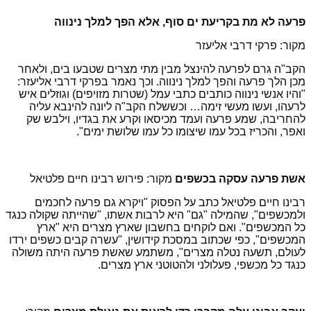
פרעה לא מת בקריעת ים סוף, אלא הפך למלך נינווה
מקור: פרקי דרבי אליעזר
הקב"ה גרם לפרעה להינצל מבין מתי מצרים שטבעו בים, ולאחר
מכן הלך פרעה והפך למלך נינווה. וכך נאמר בפרקי דרבי אליעזר:
"והיו אנשי נינווה כותבים כתבי עמל (שטרות מזויפים) וגוזלים איש
לרעהו, ועשו מעשי זימה… וכששלח הקב"ה ליונה להינבא עליה
להחריבה, שמע פרעה ועמד מכיסאו וקרע את בגדיו, וילבש שק
ואפר, והכריז בכל עמו שיצומו כל עמו שלושת ימים".
אשת פרעה עסקה בכשפים
מקור: פירוש רבינו חיים פלטיאל
רבינו חיים פלטיאל כתב על הפסוק "ויקרא גם פרעה לחכמים
ולמכשפים", שהמילה "גם" היא לרבות אשתו, "שהייתה שקולה כנגד
כל המכשפים". ואם לוקחים בחשבון שארץ מצרים היא "ארץ
המכשפים", כפי שכתוב במסכת קידושין, "עשרה קבים כשפים ירדו
לעולם, תשעה נטלה מצרים", משתמע שאשת פרעה היתה משולה
כנגד כל מכשפי, פעלולני ולהטוטני ארץ מצרים.