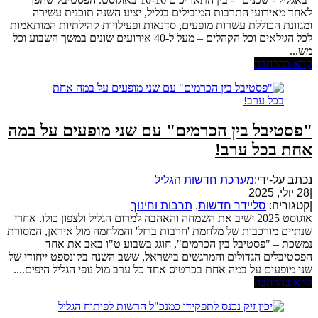
לאחד מאירועי התרבות המובילים בגליל, יציע השנה תוכנית עשירה
ומגוונת הכוללת עשרות מופעים, סדנאות ופעילויות קהילתיות המותאמות
לכל הגילאים וכל הקהלים – מעל ל-40 אירועים שונים במשך השבוע וכל
מש...
קרא בהרחבה
"פסטיבל בין הכרמים" עם שני מופעים על במה
אחת בכל ערב!
נכתב על-ידי:
מערכת חדשות הגליל
|
28 יולי, 2025
|
קטגוריה:
סליידר חדשות
,
תרבות וחינוך
אוגוסט 2025 ישיב את השמחה והאהבה למרום הגליל ולצפון כולו. אחרי
שנתיים מורכבות של מלחמת 'חרבות ברזל' והמלחמה מול איראן, המסורת
נמשכת – "פסטיבל בין הכרמים", חוגג בשבוע ט"ו באב את אחד
הפסטיבלים הגדולים והמרגשים בישראל, ששב השנה בקונספט ייחודי של
שני מופעים על במה אחת בכרטיס אחד כל ערב מול נופי הגליל היפים....
קרא בהרחבה