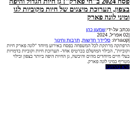
פסח 2024 ב"חי פארק": גן חיות הגדול והיפה
בצפון, תערוכת מיצגים של חיות מקוביות לגו
ומיני לונה פארק
נכתב על-ידי:
שמעון כהן
|
02 אפריל, 2024
|
קטגוריה:
סליידר חדשות
,
תרבות וחינוך
הרפתקה מרתקת לכל המשפחה בפסח באירוע מיוחד "לונה פארק חיות
וקוביות", הבילוי המושלם בכרטיס אחד- תערוכת חיות וקוביות בדמויות
בעלי חיים מיוחדים מהים והיבשה, גן החיות היפה ביותר בצפון ובילוי
מטריף במיני לונה פארק.
קרא בהרחבה