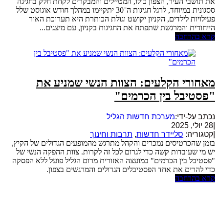
את תושבי העיר, הצפון כולו, המטיילים והמבקרים לקחת חלק בחגיגה
ססגונית במיוחד, לרגל חגיגות ה־30 יתקיימו במהלך חודש אוגוסט שלל
פעילויות לילדים, הקניון יקושט וגולת הכותרת היא תערוכת האור
הייחודית והמרגשת שתפתח את החגיגות בקניון, עם מיצגים...
קרא בהרחבה
מאחורי הקלעים: הצוות הנשי שמניע את
"פסטיבל בין הכרמים"
נכתב על-ידי:
מערכת חדשות הגליל
|
28 יולי, 2025
|
קטגוריה:
סליידר חדשות
,
תרבות וחינוך
בזמן שהכרטיסים נמכרים והקהל מתרגש מהמופעים הגדולים של הקיץ,
יש מי שעובדות קשה כדי לגרום לכל זה לקרות. צוות ההפקה הנשי של
"פסטיבל בין הכרמים" במועצה האזורית מרום הגליל פועל ללא הפסקה
כדי להרים את אחד הפסטיבלים הגדולים והמרגשים בצפון.
קרא בהרחבה