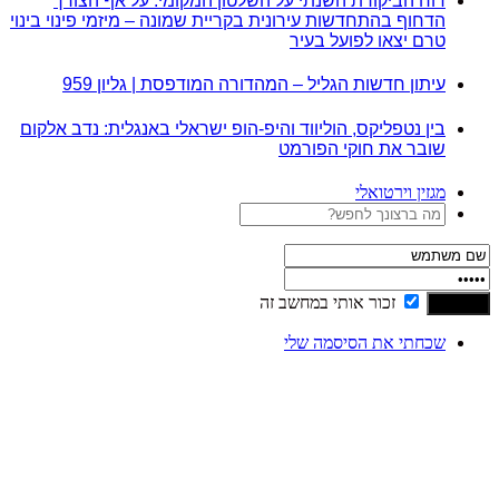
דוח הביקורת השנתי על השלטון המקומי: על אף הצורך
הדחוף בהתחדשות עירונית בקריית שמונה – מיזמי פינוי בינוי
טרם יצאו לפועל בעיר
עיתון חדשות הגליל – המהדורה המודפסת | גליון 959
בין נטפליקס, הוליווד והיפ-הופ ישראלי באנגלית: נדב אלקום
שובר את חוקי הפורמט
מגזין וירטואלי
זכור אותי במחשב זה
שכחתי את הסיסמה שלי