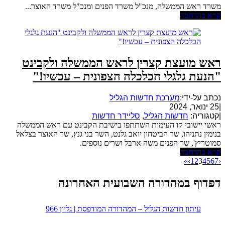
משרד ראש הממשלה, מנכ"ל משרד הפנים ומנכ"ל משרד האוצר...
קרא בהרחבה
ראש מועצת קצרין לראש הממשלה ולקבינט
"הנעת גלגלי הכלכלה הצפונית – עכשיו!"
נכתב על-ידי:
מערכת חדשות הגליל
|
25 ינואר, 2024
|
קטגוריה:
חדשות הגליל
,
סליידר חדשות
ראשי יישובי קו העימות השתתפו בישיבת הקבינט עם ראש הממשלה
בנימין נתניהו, שר הביטחון יואב גלנט, השר בני גנץ, שר האוצר בצלאל
סמוטריץ', שר הפנים משה ארבל ושרים נוספים.
קרא בהרחבה
»
›
1
2
3
4
5
6
7
‹
דפדוף במהדורה השבועית האחרונה
עיתון חדשות הגליל – המהדורה המודפסת | גליון 966