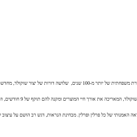
קרינה צ'פלינסקי, שוקליטרית דה קרינה, מביאה מסורת משפחתית של יותר מ-0
, המאריכה את אורך חיי המוצרים ומקנה להם תוקף של 9 חודשים, וזאת
ה האמנותי של כל פרלין ופרלין. מבחינת הנראות, דגש רב הושם על עיצוב 