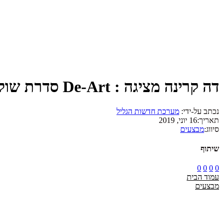
דה קרינה מציגה : De-Art סדרת שוקולד חדשה
נכתב על-ידי:
מערכת חדשות הגליל
תאריך:
16 יוני, 2019
סיווג:
מבצעים
שיתוף
0
0
0
0
עמוד הבית
מבצעים