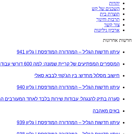
יהדות
השכנים של קש
תוצרת בית
תרבות וחינוך
צור קשר
ארכיון גיליונות
חדשות אחרונות
עיתון חדשות הגליל – המהדורה המודפסת | גליון 941
המספרים המפתיעים של קריית שמונה: למה 600 דורשי עבודה הם לא מה שחשבתם?
חישוב מסלול מחדש: בין הג'קוזי לבבא סאלי
עיתון חדשות הגליל – המהדורה המודפסת | גליון 940
סערה בתיק להנגהל: עבודות שירות בלבד לאחד המעורבים ה
באים מאהבה
עיתון חדשות הגליל – המהדורה המודפסת | גליון 939