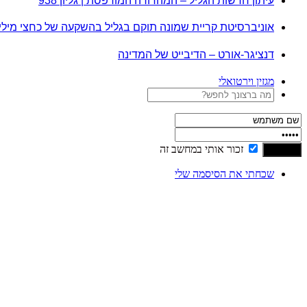
עיתון חדשות הגליל – המהדורה המודפסת | גליון 938
אוניברסיטת קריית שמונה תוקם בגליל בהשקעה של כחצי מיל
דנציגר-אורט – הדיבייט של המדינה
מגזין וירטואלי
זכור אותי במחשב זה
שכחתי את הסיסמה שלי