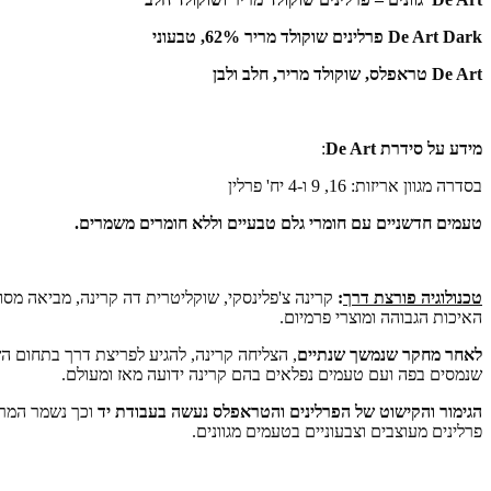
Dark
De Art
פרלינים שוקולד מריר 62%, טבעוני
De Art
טראפלס, שוקולד מריר, חלב ולבן
מידע על סידרת
De Art
:
בסדרה מגוון אריזות: 16, 9 ו-4 יח' פרלין
טעמים חדשניים עם חומרי גלם טבעיים וללא חומרים משמרים.
טכנולוגיה פורצת דרך
:
האיכות הגבוהה ומוצרי פרמיום.
לאחר מחקר שנמשך שנתיים
, הצליחה קרינה, להגיע לפריצת דרך בתחום השוקולד
שנמסים בפה ועם טעמים נפלאים בהם קרינה ידועה מאז ומעולם.
הגימור והקישוט של הפרלינים והטראפלס נעשה בעבודת יד
וכך נשמר המרא
פרלינים מעוצבים וצבעוניים בטעמים מגוונים.