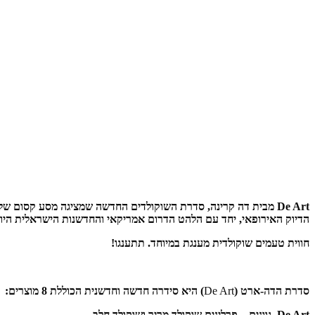
De Art
מבית דה קרינה, סדרת השוקולדים החדשה שמציגה מסע קסום של א
הדיוק האירופאי, יחד עם הלהט הדרום אמריקאי והחדשנות הישראלית היוצרי
חווית טעמים שוקולדית מענגת במיוחד. תתענגו!
סדרת הדה-ארט (
De Art
) היא סידרה חדשה וחדשנית הכוללת 8 מוצרים:
De Art
גוונים – פרלינים שוקולד מריר ושוקולד חלב