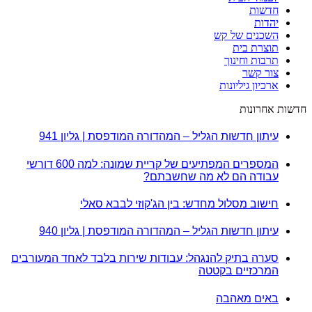
חדשות
יהדות
השכנים של קש
תוצרת בית
תרבות וחינוך
צור קשר
ארכיון גיליונות
חדשות אחרונות
עיתון חדשות הגליל – המהדורה המודפסת | גליון 941
המספרים המפתיעים של קריית שמונה: למה 600 דורשי
עבודה הם לא מה שחשבתם?
חישוב מסלול מחדש: בין הג'קוזי לבבא סאלי
עיתון חדשות הגליל – המהדורה המודפסת | גליון 940
סערה בתיק להנגהל: עבודות שירות בלבד לאחד המעורבים
המרכזיים בקטטה
באים מאהבה