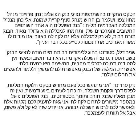
הטקס התקיים בהשתתפות נציגי בנק הפועלים: נתן פרויינד מנהל
מחוז צפון ושלמה בן הרוש מנהל סניף קריית שמונה. אלי כהן מנכ"ל
המכללה האקדמית תל-חי: "בנק הפועלים הוא אחד השותפים
החשובים והמרכזיים שלנו ותרומתו למכללה היא גדולה מאוד. הבנק
תורם רבות, לא רק למכללה אלא גם לקהילה באזור ואנו מודים לו
מאוד ומעריכים את הנכונות לסייע בכל דבר ועניין".
שניר דלל, סטודנט בחוג ללימודים רב תחומיים הודה לנציגי הבנק
בשם הסטודנטים: "השכלה אקדמית היא דבר חשוב וכאשר אין
לסטודנט תמיכה כלכלית מהבית, המשימה היא כמעט בלתי
אפשרית. המלגה של הבנק מאפשרת לנו להמשיך וללמוד ולהגשים
את החלום שלנו".
נתן פרויינד: "אני מתרגש בכל פעם מחדש בטקס חלוקת המלגות,
לפלס דרך ולקנות השכלה. זה כרוך לעיתים ביזע ודמעות, ואין זה
מובן מאליו שבנק תורם ותומך בסטודנטים. בנק הפועלים פועל
במספר מישורים לתרום לקהילה ואני גאה להעניק לכם מלגות אלה
ולאפשר לכם לרכוש השכלה גבוהה. אני יודע שזה לא קל ולא פשוט,
אבל אל תוותרו לעצמכם".