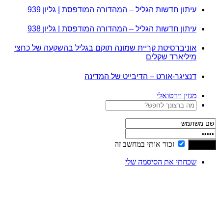
עיתון חדשות הגליל – המהדורה המודפסת | גליון 939
עיתון חדשות הגליל – המהדורה המודפסת | גליון 938
אוניברסיטת קריית שמונה תוקם בגליל בהשקעה של כחצי
מיליארד שקלים
דנציגר-אורט – הדיבייט של המדינה
מגזין וירטואלי
זכור אותי במחשב זה
שכחתי את הסיסמה שלי