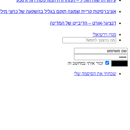
עיתון חדשות הגליל – המהדורה המודפסת | גליון 938
אוניברסיטת קריית שמונה תוקם בגליל בהשקעה של כחצי מיל
דנציגר-אורט – הדיבייט של המדינה
מגזין וירטואלי
זכור אותי במחשב זה
שכחתי את הסיסמה שלי