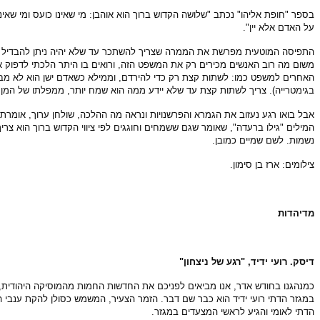
בספר "חופת אליהו" נכתב "שלושה הקדוש ברוך הוא אוהבן: מי שאינו כועס ומי שא
על האדם אלא יין".
התפיסה המוטעית מפרשת את הממרה שצריך להשתכר עד שלא יהיה ניתן להבדיל בין 
משום מה רוב האנשים מכירים רק את המשפט הזה, ורואים בו היתר הלכתי לדפוק 
בגימטרייה). צריך לשתות קצת עד שלא יידע ממה הוא שמח יותר, ממפלתו של המן א
אבל בואו רגע נעזוב את הגמרא והפרשנויות ונראה מה ההלכה, שולחן ערוך, אומרת 
המילים "גילו ברעדה", שאומר שגם ששמחים וחוגגים לפי ציווי הקדוש ברוך הוא צר
נשמות. לשם שמיים כמובן.
צילומים: ארז בן סימון.
מדיהדות
דיסק. רועי ידיד, "רגע של ניצחון"
כמנהגנו בחודש אדר, אנו מביאים לפניכם את החדשות החמות מהמוסיקה היהודית,
הדתי לאומי והגיע לראשי המצעדים במגזר.