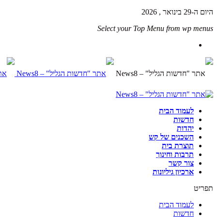
היום ה-29 בינואר , 2026
Select your Top Menu from wp menus
לעמוד הבית
חדשות
יהדות
השכנים של קש
תוצרת בית
תרבות וחינוך
צור קשר
ארכיון גיליונות
תפריט
לעמוד הבית
חדשות