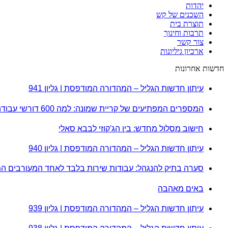
יהדות
השכנים של קש
תוצרת בית
תרבות וחינוך
צור קשר
ארכיון גיליונות
חדשות אחרונות
עיתון חדשות הגליל – המהדורה המודפסת | גליון 941
המספרים המפתיעים של קריית שמונה: למה 600 דורשי עבודה הם לא מה שחשבתם?
חישוב מסלול מחדש: בין הג'קוזי לבבא סאלי
עיתון חדשות הגליל – המהדורה המודפסת | גליון 940
סערה בתיק להנגהל: עבודות שירות בלבד לאחד המעורבים ה
באים מאהבה
עיתון חדשות הגליל – המהדורה המודפסת | גליון 939