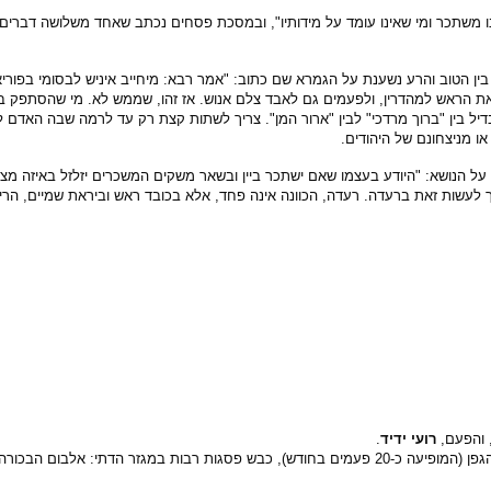
ינו משתכר ומי שאינו עומד על מידותיו", ובמסכת פסחים נכתב שאחד משלושה דברים
הטוב והרע נשענת על הגמרא שם כתוב: "אמר רבא: מיחייב איניש לבסומי בפוריא (
את הראש למהדרין, ולפעמים גם לאבד צלם אנוש. אז זהו, שממש לא. מי שהסתפק ב
ו מניצחונם של היהודים.
על הנושא: "היודע בעצמו שאם ישתכר ביין ובשאר משקים המשכרים יזלזל באיזה מצו
יך לעשות זאת ברעדה. רעדה, הכוונה אינה פחד, אלא בכובד ראש וביראת שמיים, הרי 
 והפעם,
רועי ידיד
.
במגזר הדתי רועי ידיד הוא כבר שם דבר. הזמר הצעיר, המשמש כסולן להקת ענבי הגפן (המופיעה כ-20 פעמים