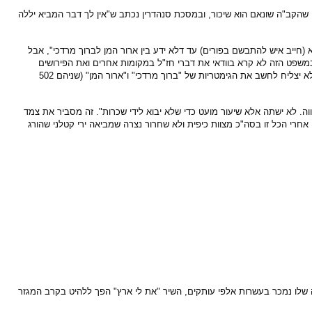
 שהקב"ה שונאם הוא שיכור, ובמסכת סנהדרין נכתב ש"אין לך דבר המביא יללה
חייב איש להתבשם בפורים) עד דלא ידע בין ארור המן לברוך מרדכי", אבל
משפט הזה לא קרא בוודאי את דברי חז"ל במקומות אחרים ואת הפירושים
האחרים למשפט כמו: לשתות קצת רק כדי להירדם, וממילא כשאדם ישן הוא לא מבדיל בין "ברוך מרדכי" לבין "ארור המן". צריך לשתות קצת רק עד לרמה שבה האדם לא יצליח לחשב את הגימטריות של "ברוך מרדכי" ו"ארור המן" (שניהם 502
וה. לא ישתה אלא שיעור מועט כדי שלא יבוא לידי שכרות". זה מסביר את צמד
אחרי הכל זו בסה"כ מצוות כיפית ולא שחרור נצרה שמביאה ירי קטלני שהורג
 בחודש), כבש פסגות רבות במגזר הדתי: אלבום הבכורה שלו נמכר בעשרות אלפי עותקים, השיר "את לי ארץ" הפך ללהיט בקרב המגזר