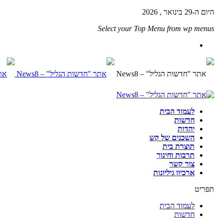
היום ה-29 בינואר , 2026
Select your Top Menu from wp menus
לעמוד הבית
חדשות
יהדות
השכנים של קש
תוצרת בית
תרבות וחינוך
צור קשר
ארכיון גיליונות
תפריט
לעמוד הבית
חדשות