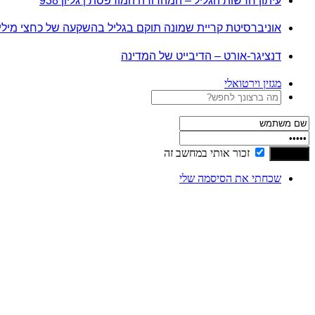
עיתון חדשות הגליל – המהדורה המודפסת | גליון 938
אוניברסיטת קריית שמונה תוקם בגליל בהשקעה של כחצי מיל
דנציגר-אורט – הדיבייט של המדינה
מגזין וירטואלי
זכור אותי במחשב זה
שכחתי את הסיסמה שלי