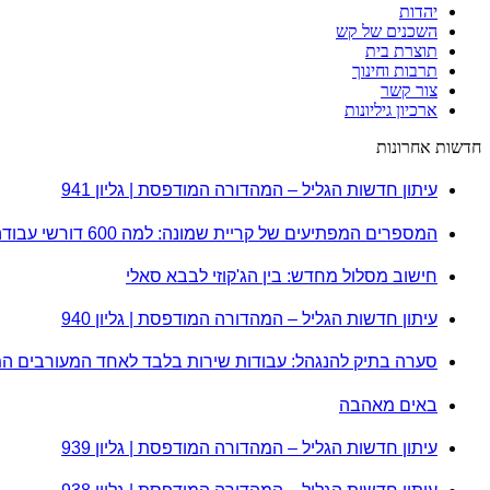
יהדות
השכנים של קש
תוצרת בית
תרבות וחינוך
צור קשר
ארכיון גיליונות
חדשות אחרונות
עיתון חדשות הגליל – המהדורה המודפסת | גליון 941
המספרים המפתיעים של קריית שמונה: למה 600 דורשי עבודה הם לא מה שחשבתם?
חישוב מסלול מחדש: בין הג'קוזי לבבא סאלי
עיתון חדשות הגליל – המהדורה המודפסת | גליון 940
סערה בתיק להנגהל: עבודות שירות בלבד לאחד המעורבים ה
באים מאהבה
עיתון חדשות הגליל – המהדורה המודפסת | גליון 939