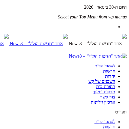
היום ה-30 בינואר , 2026
Select your Top Menu from wp menus
לעמוד הבית
חדשות
יהדות
השכנים של קש
תוצרת בית
תרבות וחינוך
צור קשר
ארכיון גיליונות
תפריט
לעמוד הבית
חדשות