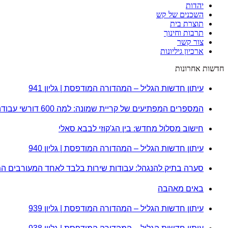
יהדות
השכנים של קש
תוצרת בית
תרבות וחינוך
צור קשר
ארכיון גיליונות
חדשות אחרונות
עיתון חדשות הגליל – המהדורה המודפסת | גליון 941
המספרים המפתיעים של קריית שמונה: למה 600 דורשי עבודה הם לא מה שחשבתם?
חישוב מסלול מחדש: בין הג'קוזי לבבא סאלי
עיתון חדשות הגליל – המהדורה המודפסת | גליון 940
סערה בתיק להנגהל: עבודות שירות בלבד לאחד המעורבים ה
באים מאהבה
עיתון חדשות הגליל – המהדורה המודפסת | גליון 939