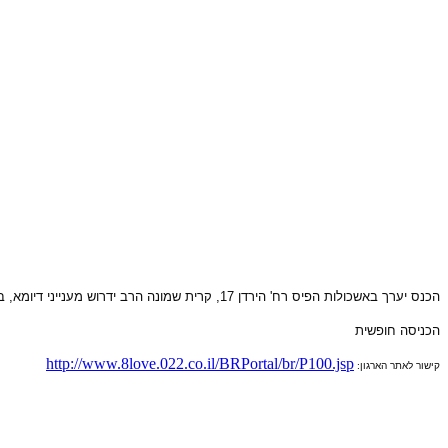
הכנס יערך
באשכולות הפיס רח' הירדן 17, קרית שמונה הרב ידרוש מענייני דיומא, בסימן המאורעות המתרחשים לאחרונה בארץ ובעולם ובסיום הדרשה הרב יברך את הקהל.
הכניסה חופשית
http://www.8love.022.co.il/BRPortal/br/P100.jsp
קישור לאתר הארגון: