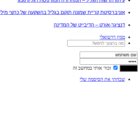
עיתון חדשות הגליל – המהדורה המודפסת | גליון 938
אוניברסיטת קריית שמונה תוקם בגליל בהשקעה של כחצי מיל
דנציגר-אורט – הדיבייט של המדינה
מגזין וירטואלי
זכור אותי במחשב זה
שכחתי את הסיסמה שלי