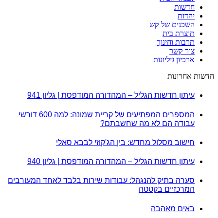
חדשות
יהדות
השכנים של קש
תוצרת בית
תרבות וחינוך
צור קשר
ארכיון גיליונות
חדשות אחרונות
עיתון חדשות הגליל – המהדורה המודפסת | גליון 941
המספרים המפתיעים של קריית שמונה: למה 600 דורשי
עבודה הם לא מה שחשבתם?
חישוב מסלול מחדש: בין הג'קוזי לבבא סאלי
עיתון חדשות הגליל – המהדורה המודפסת | גליון 940
סערה בתיק להנגהל: עבודות שירות בלבד לאחד המעורבים
המרכזיים בקטטה
באים מאהבה