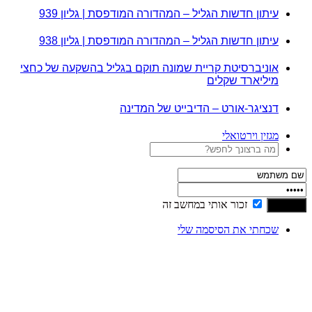
עיתון חדשות הגליל – המהדורה המודפסת | גליון 939
עיתון חדשות הגליל – המהדורה המודפסת | גליון 938
אוניברסיטת קריית שמונה תוקם בגליל בהשקעה של כחצי
מיליארד שקלים
דנציגר-אורט – הדיבייט של המדינה
מגזין וירטואלי
זכור אותי במחשב זה
שכחתי את הסיסמה שלי