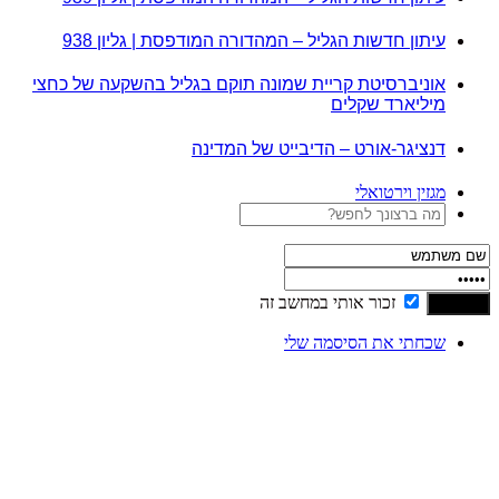
עיתון חדשות הגליל – המהדורה המודפסת | גליון 938
אוניברסיטת קריית שמונה תוקם בגליל בהשקעה של כחצי
מיליארד שקלים
דנציגר-אורט – הדיבייט של המדינה
מגזין וירטואלי
זכור אותי במחשב זה
שכחתי את הסיסמה שלי