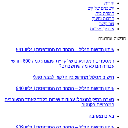
יהדות
השכנים של קש
תוצרת בית
תרבות וחינוך
צור קשר
ארכיון גיליונות
חדשות אחרונות
עיתון חדשות הגליל – המהדורה המודפסת | גליון 941
המספרים המפתיעים של קריית שמונה: למה 600 דורשי
עבודה הם לא מה שחשבתם?
חישוב מסלול מחדש: בין הג'קוזי לבבא סאלי
עיתון חדשות הגליל – המהדורה המודפסת | גליון 940
סערה בתיק להנגהל: עבודות שירות בלבד לאחד המעורבים
המרכזיים בקטטה
באים מאהבה
עיתון חדשות הגליל – המהדורה המודפסת | גליון 939