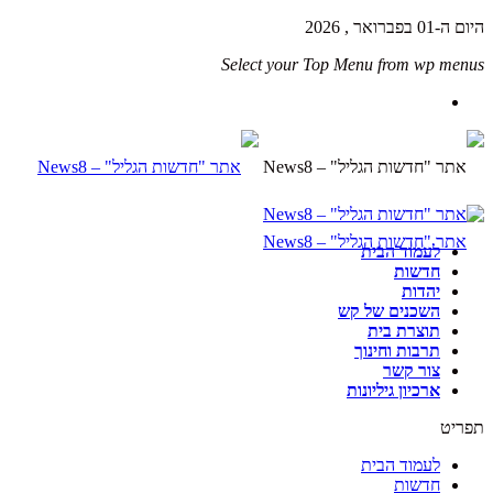
היום ה-01 בפברואר , 2026
Select your Top Menu from wp menus
לעמוד הבית
חדשות
יהדות
השכנים של קש
תוצרת בית
תרבות וחינוך
צור קשר
ארכיון גיליונות
תפריט
לעמוד הבית
חדשות