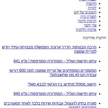
חדשות
יהדות
השכנים של קש
תוצרת בית
תרבות וחינוך
צור קשר
ארכיון גיליונות
חדשות אחרונות
הרבה הבטחות, הדרך ארוכה: הממשלה מבטיחה עתיד חדש
לקריית שמונה
עיתון חדשות הגליל – המהדורה המודפסת | גליון 941
המספרים המפתיעים של קריית שמונה: למה 600 דורשי
עבודה הם לא מה שחשבתם?
חישוב מסלול מחדש: בין הג'קוזי לבבא סאלי
עיתון חדשות הגליל – המהדורה המודפסת | גליון 940
סערה בתיק להנגהל: עבודות שירות בלבד לאחד המעורבים
המרכזיים בקטטה