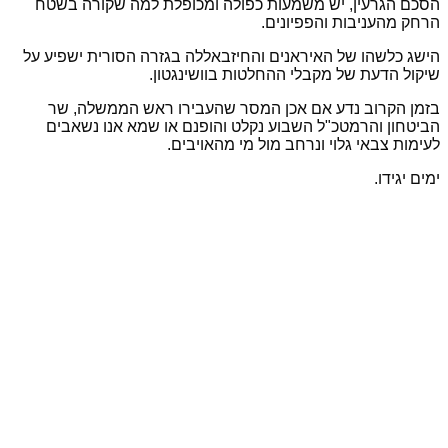
הסכם הגרעין, יש משמעות כפולה ומכופלת למה שקורה בשטח
הרחק מהעניבות והפפיונים.
הישג כלשהו של האיראנים והחיזבאללה בגזרה הסורית ישפיע על
שיקול הדעת של מקבלי ההחלטות בוושינגטון.
בזמן הקרוב נדע אם אכן המסר שהעבירו ראש הממשלה, שר
הביטחון והרמטכ"ל השבוע נקלט והופנם או שמא אנו נשאבים
לעימות צבאי גלוי ונרחב מול מי מהאויבים.
ימים יגידו.