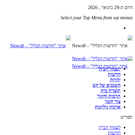
היום ה-29 בינואר , 2026
Select your Top Menu from wp menus
לעמוד הבית
חדשות
יהדות
השכנים של קש
תוצרת בית
תרבות וחינוך
צור קשר
ארכיון גיליונות
תפריט
לעמוד הבית
חדשות