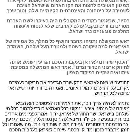
ראש הממשלה נתניהו נחוש בהחלטתו לא לאפשר לאף אחד
ממגוון האויבים לחצות את הקו האדום שישראל הציבה
לשמירה על ביטחונה והאינטרסים הקיומיים שלה, וטוב שכך.
בסיור, שכאמור בקודים המקובלים היה בעיקרו לשם העברת
מסרים ברורים ובקבל עולם לאויבים שלא לנסות ולעשות
מהלכים פוגעניים נגד ישראל.
ראש הממשלה נתניהו מחבר וחושף כל מהלך, כל אמירה של
האיראנים למה שקורה בשטח ולמטרת העל שלהם, השמדת
ישראל.
"הכסף שיזרום לאיראן בעקבות הסכם הגרעין ישמש אותה
לחיזוק ארגוני הטרור נגדנו", אמר ראש הממשלה במסיבת
עיתונאים שקיים בפיקוד הצפון.
ההודעה שיצאה לאמצעי התקשורת הגדירה את הביקור כעמידה
מקרוב על ההיערכות מול האיומים. ואמירה ברורה יותר שישראל
ערוכה לכל תרחיש.
נתניהו לא היה צריך דבר, את האמירות והציטוטים הוא הביא
מפיהם של מנהיגי איראן "ננקוט בכל האמצעים כדי לתמוך בכל מי
שנלחם בישראל. שר החוץ של איראן, זריף, אמר לפני ימים אחדים
בביירות בפגישה עם יו"ר חיזבאללה חסן נסראללה 'הסכם הגרעין
יצר הזדמנות היסטורית ועמידה מול הישות הציונית'. מה שאמרנו כל
הזמן מתברר כנכון ומדויק. הכסף שיזרום לאיראן בעקבות הסכם