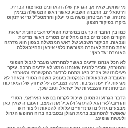
מי שחשב שאיראן, הגרעין שלה והאדונים מארצות הברית,
וירטואליים, התבדה השבוע כאשר ראש הממשלה בנימין
נתניהו, שר הביטחון משה בוגי יעלון והרמטכ"ל גדי אייזנקוט
ביקרו בפיקוד הצפון.
כמו בין החבר'ה כך גם במערכת הפוליטית-ביטחונית יש את
הקודים הפנימיים בהם מחליפים מסרים ראשי מדינות
וצבאות. הביקור השבוע של ראש הממשלה בצפון הוא מדרגה
אחת מתחת לאזהרה מפורשת כלפי איראן והחיזבאללה
האומרת 'עד כאן!'.
לא הכל אנחנו יודעים באשר למתרחש מעבר לגבול הצפוני
והמזרחי, וסביר להניח שאנחנו ממש לא יודעים הרבה. עיקר
פעילותו של צה"ל היא מתחת לרדאר התקשורתי והאזרחי
והעובדה שהפעולות הננקטות בעומק השטח הסורי והאחר לא
מגיעות לידיעת הציבור, אינה מצביעה על שיתוק של המערכות
הביטחוניות והצבאיות של ישראל. וטוב שכך.
הדבר הגרוע והמסוכן שיכול לקרות בנושא האיראני, הסורי
והחיזבללאי הוא להתרגל ולהכיל את המצב. העובדה שאין כאן
מבצעים גדולים וגרנדיוזיים עלולה להטעות וליצור רוש
שאפשר להסתובב ברמת הגולן ובסביבה ברוח החופש הגדול
ולעשות שופינג.