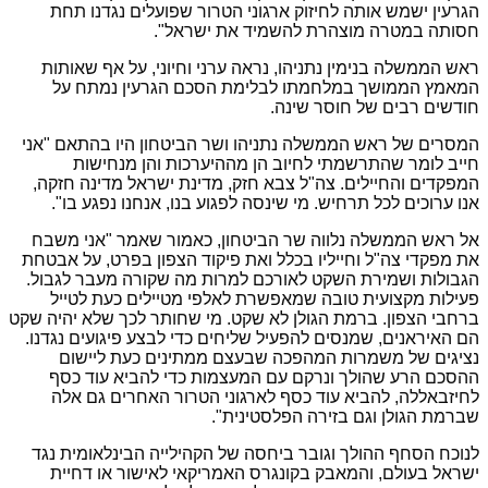
הגרעין ישמש אותה לחיזוק ארגוני הטרור שפועלים נגדנו תחת
חסותה במטרה מוצהרת להשמיד את ישראל".
ראש הממשלה בנימין נתניהו, נראה ערני וחיוני, על אף שאותות
המאמץ הממושך במלחמתו לבלימת הסכם הגרעין נמתח על
חודשים רבים של חוסר שינה.
המסרים של ראש הממשלה נתניהו ושר הביטחון היו בהתאם "אני
חייב לומר שהתרשמתי לחיוב הן מההיערכות והן מנחישות
המפקדים והחיילים. צה"ל צבא חזק, מדינת ישראל מדינה חזקה,
אנו ערוכים לכל תרחיש. מי שינסה לפגוע בנו, אנחנו נפגע בו".
אל ראש הממשלה נלווה שר הביטחון, כאמור שאמר "אני משבח
את מפקדי צה"ל וחייליו בכלל ואת פיקוד הצפון בפרט, על אבטחת
הגבולות ושמירת השקט לאורכם למרות מה שקורה מעבר לגבול.
פעילות מקצועית טובה שמאפשרת לאלפי מטיילים כעת לטייל
ברחבי הצפון. ברמת הגולן לא שקט. מי שחותר לכך שלא יהיה שקט
הם האיראנים, שמנסים להפעיל שליחים כדי לבצע פיגועים נגדנו.
נציגים של משמרות המהפכה שבעצם ממתינים כעת ליישום
ההסכם הרע שהולך ונרקם עם המעצמות כדי להביא עוד כסף
לחיזבאללה, להביא עוד כסף לארגוני הטרור האחרים גם אלה
שברמת הגולן וגם בזירה הפלסטינית".
לנוכח הסחף ההולך וגובר ביחסה של הקהילייה הבינלאומית נגד
ישראל בעולם, והמאבק בקונגרס האמריקאי לאישור או דחיית