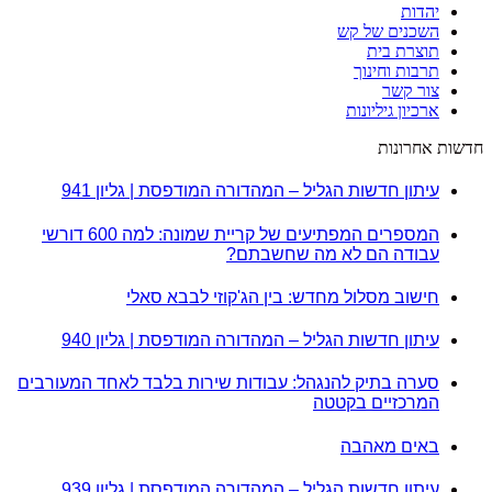
יהדות
השכנים של קש
תוצרת בית
תרבות וחינוך
צור קשר
ארכיון גיליונות
חדשות אחרונות
עיתון חדשות הגליל – המהדורה המודפסת | גליון 941
המספרים המפתיעים של קריית שמונה: למה 600 דורשי
עבודה הם לא מה שחשבתם?
חישוב מסלול מחדש: בין הג'קוזי לבבא סאלי
עיתון חדשות הגליל – המהדורה המודפסת | גליון 940
סערה בתיק להנגהל: עבודות שירות בלבד לאחד המעורבים
המרכזיים בקטטה
באים מאהבה
עיתון חדשות הגליל – המהדורה המודפסת | גליון 939