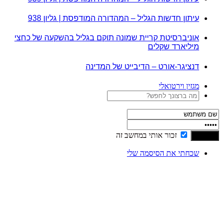
עיתון חדשות הגליל – המהדורה המודפסת | גליון 938
אוניברסיטת קריית שמונה תוקם בגליל בהשקעה של כחצי
מיליארד שקלים
דנציגר-אורט – הדיבייט של המדינה
מגזין וירטואלי
זכור אותי במחשב זה
שכחתי את הסיסמה שלי