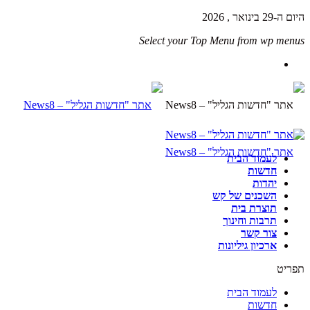
היום ה-29 בינואר , 2026
Select your Top Menu from wp menus
לעמוד הבית
חדשות
יהדות
השכנים של קש
תוצרת בית
תרבות וחינוך
צור קשר
ארכיון גיליונות
תפריט
לעמוד הבית
חדשות