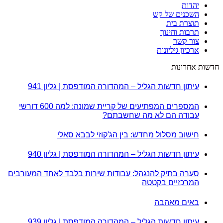
יהדות
השכנים של קש
תוצרת בית
תרבות וחינוך
צור קשר
ארכיון גיליונות
חדשות אחרונות
עיתון חדשות הגליל – המהדורה המודפסת | גליון 941
המספרים המפתיעים של קריית שמונה: למה 600 דורשי
עבודה הם לא מה שחשבתם?
חישוב מסלול מחדש: בין הג'קוזי לבבא סאלי
עיתון חדשות הגליל – המהדורה המודפסת | גליון 940
סערה בתיק להנגהל: עבודות שירות בלבד לאחד המעורבים
המרכזיים בקטטה
באים מאהבה
עיתון חדשות הגליל – המהדורה המודפסת | גליון 939