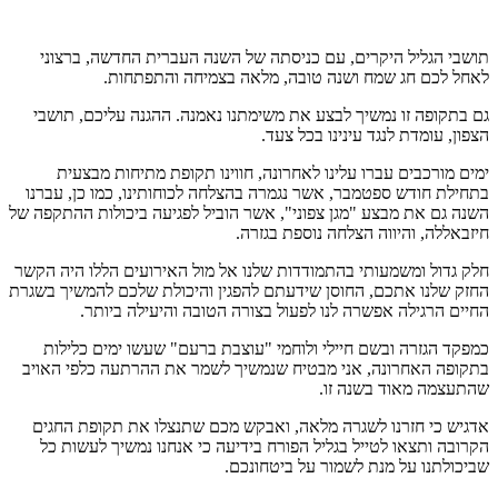
תושבי הגליל היקרים, עם כניסתה של השנה העברית החדשה, ברצוני
לאחל לכם חג שמח ושנה טובה, מלאה בצמיחה והתפתחות.
גם בתקופה זו נמשיך לבצע את משימתנו נאמנה. ההגנה עליכם, תושבי
הצפון, עומדת לנגד עינינו בכל צעד.
ימים מורכבים עברו עלינו לאחרונה, חווינו תקופת מתיחות מבצעית
בתחילת חודש ספטמבר, אשר נגמרה בהצלחה לכוחותינו, כמו כן, עברנו
השנה גם את מבצע "מגן צפוני", אשר הוביל לפגיעה ביכולות ההתקפה של
חיזבאללה, והיווה הצלחה נוספת בגזרה.
חלק גדול ומשמעותי בהתמודדות שלנו אל מול האירועים הללו היה הקשר
החזק שלנו אתכם, החוסן שידעתם להפגין והיכולת שלכם להמשיך בשגרת
החיים הרגילה אפשרה לנו לפעול בצורה הטובה והיעילה ביותר.
כמפקד הגזרה ובשם חיילי ולוחמי "עוצבת ברעם" שעשו ימים כלילות
בתקופה האחרונה, אני מבטיח שנמשיך לשמר את ההרתעה כלפי האויב
שהתעצמה מאוד בשנה זו.
אדגיש כי חזרנו לשגרה מלאה, ואבקש מכם שתנצלו את תקופת החגים
הקרובה ותצאו לטייל בגליל הפורח בידיעה כי אנחנו נמשיך לעשות כל
שביכולתנו על מנת לשמור על ביטחונכם.