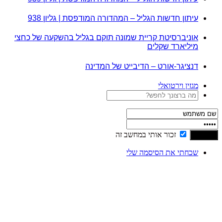
עיתון חדשות הגליל – המהדורה המודפסת | גליון 938
אוניברסיטת קריית שמונה תוקם בגליל בהשקעה של כחצי
מיליארד שקלים
דנציגר-אורט – הדיבייט של המדינה
מגזין וירטואלי
זכור אותי במחשב זה
שכחתי את הסיסמה שלי