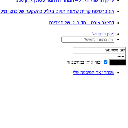
עיתון חדשות הגליל – המהדורה המודפסת | גליון 938
אוניברסיטת קריית שמונה תוקם בגליל בהשקעה של כחצי מיל
דנציגר-אורט – הדיבייט של המדינה
מגזין וירטואלי
זכור אותי במחשב זה
שכחתי את הסיסמה שלי