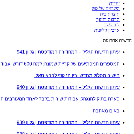
יהדות
השכנים של קש
תוצרת בית
תרבות וחינוך
צור קשר
ארכיון גיליונות
חדשות אחרונות
עיתון חדשות הגליל – המהדורה המודפסת | גליון 941
המספרים המפתיעים של קריית שמונה: למה 600 דורשי עבודה הם לא מה שחשבתם?
חישוב מסלול מחדש: בין הג'קוזי לבבא סאלי
עיתון חדשות הגליל – המהדורה המודפסת | גליון 940
סערה בתיק להנגהל: עבודות שירות בלבד לאחד המעורבים ה
באים מאהבה
עיתון חדשות הגליל – המהדורה המודפסת | גליון 939