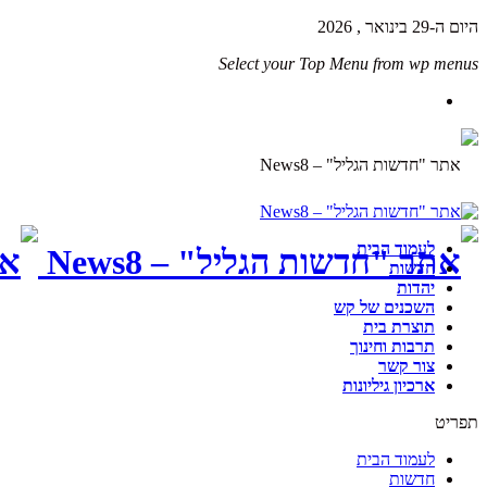
היום ה-29 בינואר , 2026
Select your Top Menu from wp menus
לעמוד הבית
חדשות
יהדות
השכנים של קש
תוצרת בית
תרבות וחינוך
צור קשר
ארכיון גיליונות
תפריט
לעמוד הבית
חדשות