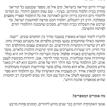
שגריר דרום קוריאה בישראל, קים איל סו, מספר שכמעט כל קוריאני
מחזיק בבית תלמוד מתורגם. בעיניו – שם טמון הקסם היהודי. גם המרכז
ללימודי הים התיכון בירדן תרגם לאחרונה את כל התלמוד וספריו מופצים
בממלכה. הרב דב רוזנבלום, תלמיד חכם ומרצה למחשבת ישראל, ומי
שרכש את השכלתו בבית המדרש, מסכים שהמבנה התלמודי תורם
לפיתוח החשיבה.
לדבריו לימוד הגמרא מאופיין במעבר מהיר בין תחומים שונים. "ישנה
תחושה כאילו שהחכמים נמנעו במודע מלפרוס את משנתם בצורה נוחה.
לא רק שרשרת הקושיות והתירוצים, גם הנושאים עצמם מתחלפים תוך
כדי הדיון. דיני שטרות מתערבים עם חוקי קרבנות והלכות כלאיים. מוסר
והלכה מתערבים באגדה ופלפול. סיבת העריכה ה'רשלנית' הזו היא בגלל
שהיהדות אינה שכלתנית. בניגוד גמור לדימוי, אגב. היהדות מבקשת לעצב
אדם. לכן התלמוד ערוך כמו הילך רוחו של אדם. החכם הוא לא רק מאגר
מידע מקוטלג, אלא הוא מהווה עולם סוער שהידיעות השונות משתלבות
בתוכו למארג אחיד. הן מעצבות את האישיות שלו. גם התלמוד הוא ספר
חי ותוסס, ששואף לשלב את הכל עם הכל. זהו בסיס לחשיבה רב תחומית
שהיא ממאפייני אהבת הידע".
מה אומרים המספרים?
אנשי האקדמיה תוהים כבר שנים מדוע ליהודים, המונים פחות מרבע