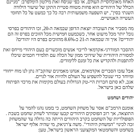
האחוז מאוכלוסיית העולם, או כפי שניסח זאת מילטון הימלפרב: "מניינם
הכולל של היהודים הוא פחות מטווח סטיית התקן של שיעור הילודה
השנתי בסין", יש השפעה משמעותית רבה כל כך כמעט על כל תחומי
העשייה האנושיים.
מה מסביר את העובדה יוצאת הדופן שבמאה ה-20, זכו היהודים בפרסי
נובל יותר מכל מיעוט אחר, כשכמעט חמישית מכל הזוכים בפרס זה הם
יהודיים? איך זה שבמאה ה-21 כ-8.6% מהזוכים בפרס היו יהודים?
ההסבר המודרני-אקדמאי לריבוי אנשים מוכשרים בעם היהודי מייחס זאת
למסורת היהודית של שידוכי ממון של הכלה עם תלמידי חכמים שיכלו
להתפנות ולהקדיש את כל זמנם ללימודים.
אבל עזבו הסברים אקדמאים, אנחנו מאמינים שהקב"ה נתן לנו מוח ייחודי
ומיוחד כדי שנוכל להשפיע על העולם ולהיות אור לגויים.
אגב, לא סתם חברות היי-טק הגדולות בעולם מקימות את מרכזי הפיתוח
שלהם כאן בישראל.
יהודים ושחמט
אומנם הרמב"ם אסר על משחק השחמט, כי בזמנו נהגו להמר על
התוצאה, אך רוב הפוסקים היהודים קבעו שמותר לשחק שחמט בשבת .
הפופולריות של השחמט בקרב היהודים הייתה כה גדולה עד שהמשחק
זכה לכינוי "המשחק היהודי". משה צ'רניאק, מי שהיה אלוף ישראל
בשחמט והשחמטאי המקצועני הראשון בישראל, טען: