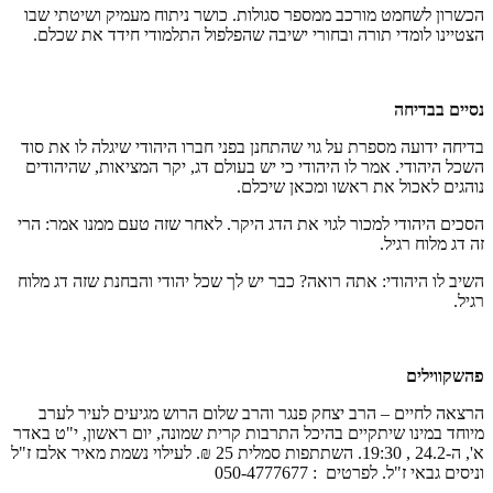
הכשרון לשחמט מורכב ממספר סגולות. כושר ניתוח מעמיק ושיטתי שבו
הצטיינו לומדי תורה ובחורי ישיבה שהפלפול התלמודי חידד את שכלם.
נסיים בבדיחה
בדיחה ידועה מספרת על גוי שהתחנן בפני חברו היהודי שיגלה לו את סוד
השכל היהודי. אמר לו היהודי כי יש בעולם דג, יקר המציאות, שהיהודים
נוהגים לאכול את ראשו ומכאן שיכלם.
הסכים היהודי למכור לגוי את הדג היקר. לאחר שזה טעם ממנו אמר: הרי
זה דג מלוח רגיל.
השיב לו היהודי: אתה רואה? כבר יש לך שכל יהודי והבחנת שזה דג מלוח
רגיל.
פהשקווילים
הרצאה לחיים – הרב יצחק פנגר והרב שלום הרוש מגיעים לעיר לערב
מיוחד במינו שיתקיים בהיכל התרבות קרית שמונה, יום ראשון, י"ט באדר
א', ה-24.2 , 19:30. השתתפות סמלית 25 ₪. לעילוי נשמת מאיר אלבז ז"ל
וניסים גבאי ז"ל. לפרטים : 050-4777677