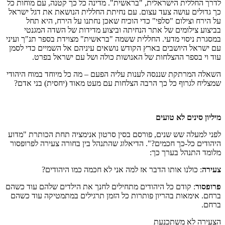
לדרך החללית הישראלית, "בראשית". מדינה כל כך קטנה, עם מוחות כל
כך גדולים עושה צעד עצום. עם נחיתת החללית הנושאת את דגל ישראל
על הירח וצילום "סלפי" כדי הוכיח שאכן נחתנו על הירח, היא תחל
בביצוע צילומים של אתר הנחיתה וביצוע מדידות של השדה המגנטי
במסגרת ניסוי מדעי. החללית ששמה "בראשית" מצוידת בספר תנ"ך ועיני
עם ישראל היושבים בארץ הקודש נושאים עיניהם אל השמיים כדי לסמן
עוד וי בספר ההצלחות של האנושות כולה ושל עם ישראל בפרט.
השאלה המרתקת שננסה לענות עליה הפעם – מה כל מיוחד במוח היהודי
שמצליח לגרוף כל כך הרבה הצלחות עם מעט מאוד (יחסית) בני אדם?
מיליון סינים לא טועים
לפני למעלה שש שנים, פורסם בסין סרטון אנימציה תחת הכותרת "מדוע
היהודים כל-כך חכמים?". הדיאלוג שהתנהל בין בחורה צעירה לפרופסור
מלומד התנהל בערך כך:
צעירה
: כולנו אותו הדבר אז למה אני לא חכמה כמו היהודים?
פרופסור
: קודם כל היהודים מתחילים לחנך את הילדים שלהם עוד כשהם
ברחם. אימאות בהריון פותרות כל הזמן תרגילים במתמטיקה עוד כשהם
ברחם.
הצעירה לא משתכנעת