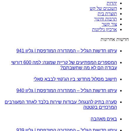
יהדות
השכנים של קש
תוצרת בית
תרבות וחינוך
צור קשר
ארכיון גיליונות
חדשות אחרונות
עיתון חדשות הגליל – המהדורה המודפסת | גליון 941
המספרים המפתיעים של קריית שמונה: למה 600 דורשי
עבודה הם לא מה שחשבתם?
חישוב מסלול מחדש: בין הג'קוזי לבבא סאלי
עיתון חדשות הגליל – המהדורה המודפסת | גליון 940
סערה בתיק להנגהל: עבודות שירות בלבד לאחד המעורבים
המרכזיים בקטטה
באים מאהבה
עיתון חדשות הגליל – המהדורה המודפסת | גליון 939