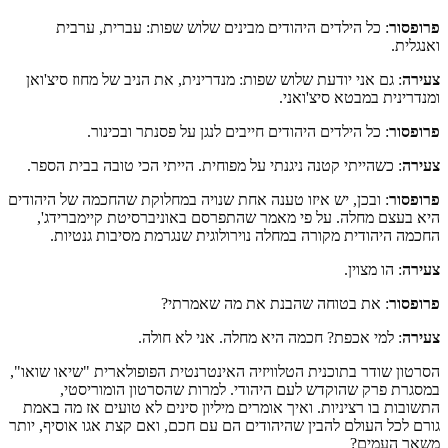
פרופסור
: כל הילדים היהודים מבינים שלוש שפות: עברית, ערבית
ואנגלית.
צעירה
: גם אני יודעת שלוש שפות: מנדרינית, את הניב של מחוז סיצ'ואן
ומנדרינית במבטא סיצ'ואני.
פרופסור
: כל הילדים היהודים חייבים לנגן על פסנתר ובכינור.
צעירה
: כשהייתי קטנה ניגנתי על מפוחית. הייתי הכי טובה בבית הספר.
פרופסור
: ובכן, יש איזו טענה אחת שנויה במחלוקת שהחכמה של היהודים
היא בעצם מחלה. על פי מאמר שהתפרסם באוניברסיטת קיימברידג',
החכמה היהודית מקורה במחלה נוירולוגית שנגרמת מסיבות גנטיות.
צעירה
: הו מצוין.
פרופסור
: את בטוחה שהבנת את מה שאמרתי?
צעירה
: למי אכפת? חכמה היא מחלה. אני לא חולה.
הסרטון שודר בתוכנית הטלוויזיה האינטרנטית הפופולארית "שיאו שואו",
במסגרת פרק שהוקדש לעם היהודי. למרות שהסרטון הומוריסטי,
התשובות בו רציניות. ואיך אומרים מיליון סינים לא טועים אז מה באמת
גורם לכל העולם להבין שהיהודים הם עם חכם, ואם קצת אגו אוסיף, יותר
משאר העמים?