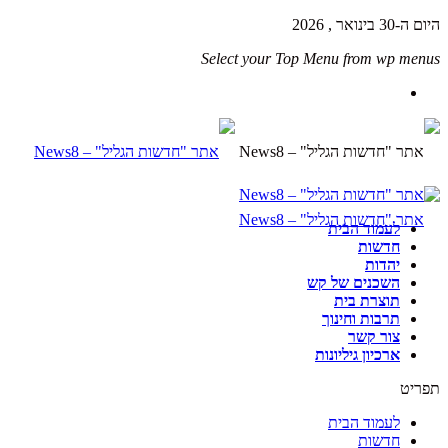
היום ה-30 בינואר , 2026
Select your Top Menu from wp menus
לעמוד הבית
חדשות
יהדות
השכנים של קש
תוצרת בית
תרבות וחינוך
צור קשר
ארכיון גיליונות
תפריט
לעמוד הבית
חדשות