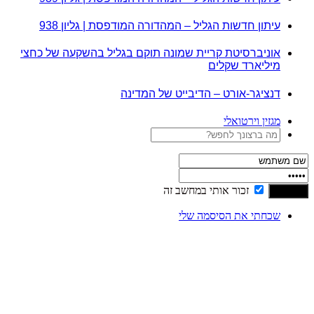
עיתון חדשות הגליל – המהדורה המודפסת | גליון 938
אוניברסיטת קריית שמונה תוקם בגליל בהשקעה של כחצי
מיליארד שקלים
דנציגר-אורט – הדיבייט של המדינה
מגזין וירטואלי
זכור אותי במחשב זה
שכחתי את הסיסמה שלי