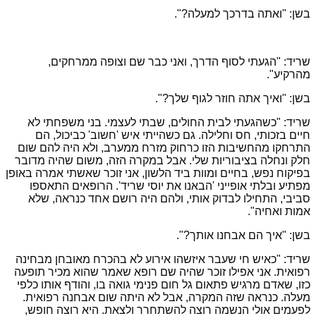
בשן: "ואתה בדרכך למעלה?".
שריד: "הגעתי לסוף הדרך, ואני כבר שם וצופה ממרחקים,
מהרקיע".
בשן: "ואיך אתה חוזר לגוף שלך?".
שריד: "כשהגעתי לבית החולים, שבתי לעצמי. בני משפחתי לא
חיים בזכותי, חס וחלילה. גם כשהייתי איש 'חשוב' כביכול, הם
התרחקו מהחשיבות הזו כרחוק מזרח ממערב, ולא היה להם שום
חלק ונחלה בציבוריות שלי. אבל במקרה הזה, משום שהיה מדובר
בפיקוח נפש, בחיים ומוות ביד הלשון, אני זוכר שאשתי אמרה באופן
מפתיע ובלתי אופייני 'הבאנו את יוסי שריד'. הרופאים התאספו
סביבי, התחילו לבדוק אותי, ולהם היה רושם אחד כנראה, שלא
אמות ואחיה".
בשן: "איך הם אבחנו אותך?".
שריד: "כאיש חי שעבר איזשהו אירוע לא בהכרח מאובחן מבחינה
רפואית. אני אפילו זוכר שהיה שם רופא שאמר שהוא מכיר תופעה
כזו, שאדם מרגיש פתאום גל חום פנימי גואה בו, והודף אותו כלפי
מעלה. כנראה שזה המקרה, אבל לא היתה שום אבחנה רפואית.
לפעמים אולי הנשמה רוצה להשתחרר ולצאת. היא רוצה חופש,