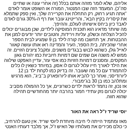
אליהם, שלא לומר מזהה אותם בכלל (זה אחרי עונה או שתיים
סה"כ). המעמד הזה שבו המנטור, המורה או השופט אומר לאדם
"אתה תגיע רחוק, רק התחלת את הקריירה שלך, ואין ספק שתמלא
את קיסריה בקיץ הבא", והרייטינג עובר את רף ה-30% גורם לאדם
לאבד כיון ביחס אישיותו לעולם, וההיפך.
מה שיותר מדאיג הוא תוכנית המוסיקה לילדים, שכן מבוגרים יכולים
להכיל הצלחה וכשלון, עליות וירידות, והטובים יותר יודעים למנן את
ההבטחות. אך תחשבו מה קורה לילד בן 9 שמגיע לבית הספר
אחרי שהכיתה, בית הספר, העיר והמדינה ראו אותו עושה קאוור
לאייל גולן, כשהוא לבוש בבגדים משונים, ומקבל ציונים הזויים. זה
ממש לא משנה אם שמים שם דמויות חיוביות כמו יהורם גאון
המקסים, ומסננים דמויות הזויות כמו אסי עזר, עדיין האפקט שילווה
את הילד לאורך חייו עלול לגרום לו אסון, במיוחד כשאין לו כלים
להתמודד עם כל מה שעובר. זה בדיוק כמו לקחת ילד בן 12
ליורודיסני, ואחר כך להביא אותו ליורופארק ב"ביג", הוא מרגיש
ומתלהב כמו בן 30 בג'ימבורי.
אז נכון, זה נחמד לראות ילדים כשרוניים, אך כל ההמולה מסביב
יכולה לגרום נזק עתידי חמור בהרבה יותר מהחודשיים תהילה
שהוא חווה.
יוסי שריד ז"ל ראה את האור
מאז ומתמיד הייתה לי חיבה מיוחדת ליוסי שריד. אין טעם להרחיב,
כי כולם מכירים את מעלותיו של האיש ז"ל, אך מלבד דעותיו האנטי