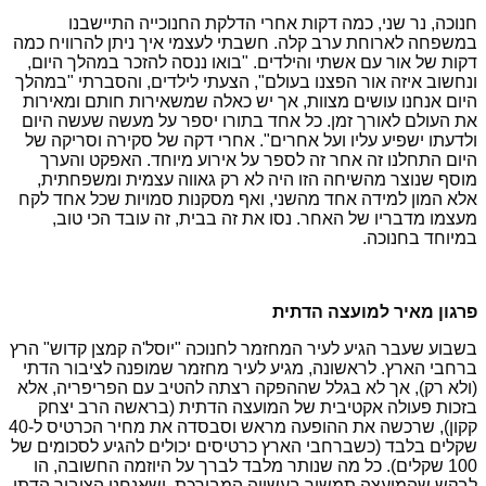
חנוכה, נר שני, כמה דקות אחרי הדלקת החנוכייה התיישבנו
במשפחה לארוחת ערב קלה. חשבתי לעצמי איך ניתן להרוויח כמה
דקות של אור עם אשתי והילדים. "בואו ננסה להזכר במהלך היום,
ונחשוב איזה אור הפצנו בעולם", הצעתי לילדים, והסברתי "במהלך
היום אנחנו עושים מצוות, אך יש כאלה שמשאירות חותם ומאירות
את העולם לאורך זמן. כל אחד בתורו יספר על מעשה שעשה היום
ולדעתו ישפיע עליו ועל אחרים". אחרי דקה של סקירה וסריקה של
היום התחלנו זה אחר זה לספר על אירוע מיוחד. האפקט והערך
מוסף שנוצר מהשיחה הזו היה לא רק גאווה עצמית ומשפחתית,
אלא המון למידה אחד מהשני, ואף מסקנות סמויות שכל אחד לקח
מעצמו מדבריו של האחר. נסו את זה בבית, זה עובד הכי טוב,
במיוחד בחנוכה.
פרגון מאיר למועצה הדתית
בשבוע שעבר הגיע לעיר המחזמר לחנוכה "יוסל'ה קמצן קדוש" הרץ
ברחבי הארץ. לראשונה, מגיע לעיר מחזמר שמופנה לציבור הדתי
(ולא רק), אך לא בגלל שההפקה רצתה להטיב עם הפריפריה, אלא
בזכות פעולה אקטיבית של המועצה הדתית (בראשה הרב יצחק
קקון), שרכשה את ההופעה מראש וסבסדה את מחיר הכרטיס ל-40
שקלים בלבד (כשברחבי הארץ כרטיסים יכולים להגיע לסכומים של
100 שקלים). כל מה שנותר מלבד לברך על היוזמה החשובה, הו
לבקש שהמועצה תמשיך בעשייה המבורכת, ושאנחנו הציבור הדתי