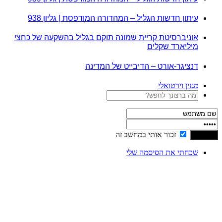
עיתון חדשות הגליל – המהדורה המודפסת | גליון 938
אוניברסיטת קריית שמונה תוקם בגליל בהשקעה של כחצי
מיליארד שקלים
דנציגר-אורט – הדיבייט של המדינה
מגזין וירטואלי
זכור אותי במחשב זה
שכחתי את הסיסמה שלי