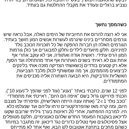
נצביע ברגליים ונעודד את מקבלי ההחלטות גם בעתיד.
כשהמסך נחשך
אני לא רוצה להרוס את החיוביות של הימים האלה, אבל נראה שיש
גורמים מסחריים בינינו שיגרמו לעשרות אנשים המון חושך בעתיד.
הגורמים האלה הן חברות ההפקה של כל תוכניות הכוכב נולד
למיניהם. חלקן מיועדים לילדים וחלקן למבוגרים אך כולן גורמות
המון הרס עתידי. ראשית אודה ואתוודה, אני לא עוקב אחרי אף
אחת וגם לא ראיתי בשנים האחרות אף אחד מהתחלה ועד הסוף,
אלא רק קטעים בודדים (כשאשתי הצדיקה מזכה אותי בלינקים
לביצועים מהממים), אך מה שמשותף לכולן מלבד הצביעות,
האשליות והדביקות, היא הבועה השחורה אליה מכניסים את
המתמודדים.
לפני 12 שנים, כתבתי באתר "נענע" (עוד לפני שהפך ל"נענע 10").
הכנתי פרוייקט גדול בשם "איפה הם היום", ראיינתי את מתמודדי
"כוכב נולד 1 ו-2" (אותה עונה הייתה השלישית), וסיפרתי על מצבם
היום, ומה קרה מאז שהפרוז'קטורים זרחו עליהם ועד שנעלמו כלא
היו. למרבה ההפתעה, אחרי 20 ראיונות בערך גיליתי שרובם שקעו
לדיכאון בעקבות המעמד החדש שלהם כאנונימיים, חלקם מטופלים
אצל פסיכולוגים ואף נוטלים כדורים נגד דיכאון. זה מתגבר במיוחד
כשהם מחכים בתחנת אוטובוס לקו הבא, ואף אחד לא מתייחס