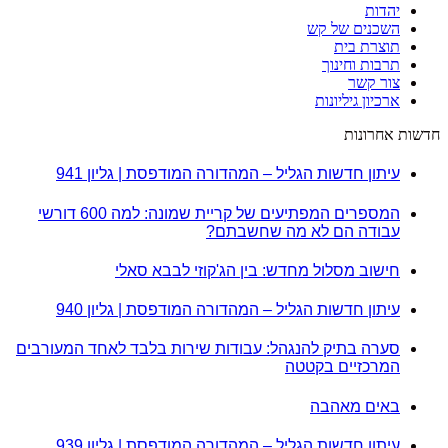
יהדות
השכנים של קש
תוצרת בית
תרבות וחינוך
צור קשר
ארכיון גיליונות
חדשות אחרונות
עיתון חדשות הגליל – המהדורה המודפסת | גליון 941
המספרים המפתיעים של קריית שמונה: למה 600 דורשי
עבודה הם לא מה שחשבתם?
חישוב מסלול מחדש: בין הג'קוזי לבבא סאלי
עיתון חדשות הגליל – המהדורה המודפסת | גליון 940
סערה בתיק להנגהל: עבודות שירות בלבד לאחד המעורבים
המרכזיים בקטטה
באים מאהבה
עיתון חדשות הגליל – המהדורה המודפסת | גליון 939