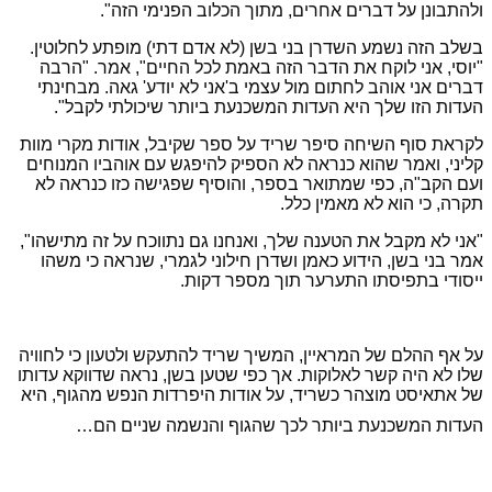
ולהתבונן על דברים אחרים, מתוך הכלוב הפנימי הזה".
בשלב הזה נשמע השדרן בני בשן (לא אדם דתי) מופתע לחלוטין.
"יוסי, אני לוקח את הדבר הזה באמת לכל החיים", אמר. "הרבה
דברים אני אוהב לחתום מול עצמי ב'אני לא יודע' גאה. מבחינתי
העדות הזו שלך היא העדות המשכנעת ביותר שיכולתי לקבל".
לקראת סוף השיחה סיפר שריד על ספר שקיבל, אודות מקרי מוות
קליני, ואמר שהוא כנראה לא הספיק להיפגש עם אוהביו המנוחים
ועם הקב"ה, כפי שמתואר בספר, והוסיף שפגישה כזו כנראה לא
תקרה, כי הוא לא מאמין כלל.
"אני לא מקבל את הטענה שלך, ואנחנו גם נתווכח על זה מתישהו",
אמר בני בשן, הידוע כאמן ושדרן חילוני לגמרי, שנראה כי משהו
ייסודי בתפיסתו התערער תוך מספר דקות.
על אף ההלם של המראיין, המשיך שריד להתעקש ולטעון כי לחוויה
שלו לא היה קשר לאלוקות. אך כפי שטען בשן, נראה שדווקא עדותו
של אתאיסט מוצהר כשריד, על אודות היפרדות הנפש מהגוף, היא
העדות המשכנעת ביותר לכך שהגוף והנשמה שניים הם…