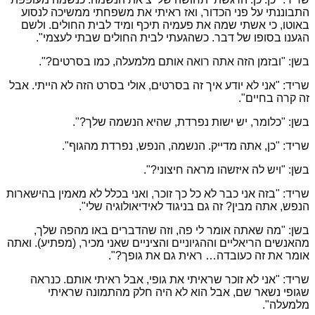
התבוננתי על פני הכדור, ואז ראיתי את משפחתי ממשיכה לנסוע
באוטו, כי אשתי שמה את פעמיה תיכף ומיד לבית החולים. ולשם
הגענו בסופו של דבר. כשהגעתי לבית החולים שבתי לעצמי".
בשן: "ובזמן הזה אתה רואה אותם מלמעלה, כמו בסרטים?".
שריד: "אני לא יודע איך זה בסרטים, אולי בסרט הזה לא הייתי. אבל
זה קרה בחיים".
בשן: "כלומר, יש ישות נפרדת, שהיא הנשמה שלך?".
שריד: "כן, אתה מדייק. הנשמה, הנפש, נפרדת מהגוף".
בשן: "ויש לה איזשהו מראה חיצוני?".
שריד: "בזה אני כבר לא כל כך זוכר, ואני בכלל לא מאמין בהישארות
הנפש, אתה מבין? זה גם בניגוד לאידיאולוגיה שלי".
בשן: "מה שאתה אומר לי פה, וזה שהדברים באו מהפה שלך,
מהאנשים הריאליים וההגיוניים והציניים שאני מכיר, (מפתיע). ואתה
אומר את זה כעובדה… ראית גם את גופך?".
שריד: "אני לא זוכר שראיתי את גופי, אבל ראיתי אותם. כנראה
שגופי נשאר שם, אבל הוא לא היה חלק מהתמונה שראיתי
מלמעלה".