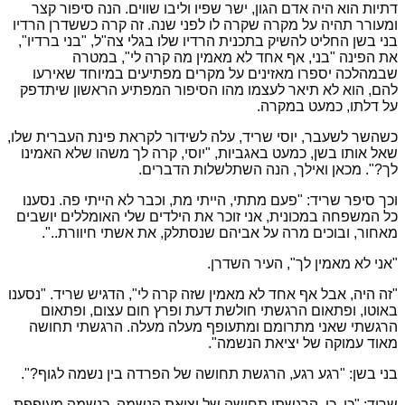
דתיות הוא היה אדם הגון, ישר שפיו וליבו שווים. הנה סיפור קצר
ומעורר תהיה על מקרה שקרה לו לפני שנה.
זה קרה כששדרן הרדיו
בני בשן החליט להשיק בתכנית הרדיו שלו בגלי צה"ל, "בני ברדיו",
את הפינה "בני, אף אחד לא מאמין מה קרה לי", במטרה
שבמהלכה יספרו מאזינים על מקרים מפתיעים במיוחד שאירעו
להם, הוא לא תיאר לעצמו מהו הסיפור המפתיע הראשון שיתדפק
על דלתו, כמעט במקרה.
כשהשר לשעבר, יוסי שריד, עלה לשידור לקראת פינת העברית שלו,
שאל אותו בשן, כמעט באגביות, "יוסי, קרה לך משהו שלא האמינו
לך?". מכאן ואילך, הנה השתלשלות הדברים.
וכך סיפר שריד: "פעם מתתי, הייתי מת, וכבר לא הייתי פה. נסענו
כל המשפחה במכונית, אני זוכר את הילדים שלי האומללים יושבים
מאחור, ובוכים מרה על אביהם שנסתלק, את אשתי חיוורת..".
"אני לא מאמין לך", העיר השדרן.
"זה היה, אבל אף אחד לא מאמין שזה קרה לי", הדגיש שריד. "נסענו
באוטו, ופתאום הרגשתי חולשת דעת ופרץ חום עצום, ופתאום
הרגשתי שאני מתרומם ומתעופף מעלה מעלה. הרגשתי תחושה
מאוד עמוקה של יציאת הנשמה".
בני בשן: "רגע רגע, הרגשת תחושה של הפרדה בין נשמה לגוף?".
שריד: "כן. כן. הרגשתי תחושה של יציאת הנשמה. כנשמה מעופפת