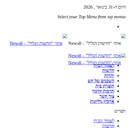
היום ה-31 בינואר , 2026
Select your Top Menu from wp menus
לעמוד הבית
חדשות
יהדות
השכנים של קש
תוצרת בית
תרבות וחינוך
צור קשר
ארכיון גיליונות
תפריט
לעמוד הבית
חדשות