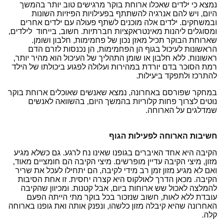
נמצא כי ילדים שאכלו ארוחת בוקר מרגישים טוב יותר בהמשך
היום, ויש להם אנרגיה להשתתף בפעילויות הפיזיות השונות
ובמשחקים. ילדים אלה מוכנים לשתף פעולה עם ילדים אחרים
ומסוגלים ליהנות מאינטראקציות חברתיות. חשוב, בייחוד לילדים,
שארוחת הבוקר תכיל מאזן נכון של פחמימות, חלבון ושומן.
הראשונות לעיכול בגוף הן הפחמימות, הן נכנסות לזרם הדם
ראשונות. ללא חלבון או שומן התהליך של העיכול הוא מהיר יותר,
רמת הסוכר בדם יורדת במהירות ועלולה לפגוע ביכולתו של הילד
להתרכז ולתפקד ביעילות.
במחקר שפורסם באחרונה, נמצא שאנשים שאוכלים ארוחת בוקר
נוטים לצרוך פחות קלוריות בהמשך היום, בהשוואה לאנשים
שמדלגים על הארוחה.
חשיבות הארוחה לפעילות הגוף
הקיבה היא אחד האיברים בגופנו שאינו נח לרגע. גם כשלא מגיע
מזון, מיצי הקיבה עדיין מופרשים. מיצי הקיבה הם חומציים מאוד,
ואם לא מגיע מזון זמן רב מידי לקיבה, הם יתחילו לעכל את שריר
הקיבה. מכאן הדרך לאולקוס היא קצרה יחסית. זו אחת הסיבות
להמלצה לאכול שש ארוחות ביום, אבל קטנות. ומכיוון שהקיבה
עובדת ללא לאות, חשוב שנזכור בכל בוקר מתי הייתה הפעם
האחרונה שהיא קיבלה מזון כלשהו, ונפנק אותה ואת גופנו בארוחה
קלה.