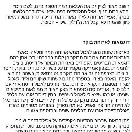
חשוב מאוד לציין גם את העלאת רמת הסוכר בדם, לשם ריכוז
והתעוררות הגוף. אצל התלמידים בנינו שלא יאכלו דבר כלשהו
בבוקר, אפילו ארוחה קלילה מאוד, רמת הריכוז תהיה נמוכה מאוד,
כיוון שהמוח לא יקבל את ה"דלק" שלו – הסוכר.
דוגמאות לארוחת בוקר
בארצות שונות נהוג לאכול ממש ארוחה חמה ומלאה, כאשר
בארצות אחרות ארוחות הבוקר הן קלות בהרבה יותר. אתן כמה
דוגמאות. הבריטים מקפידים בארוחת הבוקר על דייסה, ביצים
ולחמניות. בצפון אמריקה מקפידים על בשר, לחם, דגני בוקר, דייסה
וביצים. בצרפת נהוגה ארוחת בוקר קונטיננטאלית, כשהכוונה היא
לקפה ומאפה בצידו. בספרד נוהגים לשתות שוקו חם ולידו לאכול
עוגייה מטוגנת, הנקראת צ'ורוס. בסין נוהגים לאכול דייסת אורז עם
חלב סויה, או דים סם (כופתאות בצק מאודות ממולאות במילואים
שונים), או כמו שיצא לי לאכול כשהייתי בסין דייסת אורז עם פלפל
חריף ירוק חתוך בפנים (כן כן, פלפל חריף. חייבת לציין שהמנה כלל
לא הייתה חריפה, ואפילו טעימה מאוד). באזורים מסוימים בהודו
נאכלת דייסת אורז עם תבלינים שונים ובתוספת אגוזים.
ניתן לראות שברוב המדינות מקפידים על אכילת דגנים שונים
בבוקר, כיוון שלדגנים ישנה איכות מתוקה מטבעם, סוכר שמתפרק
לאט בשונה מהסוכרים הריקים, וכך רמת הסוכר בדם תשמר.