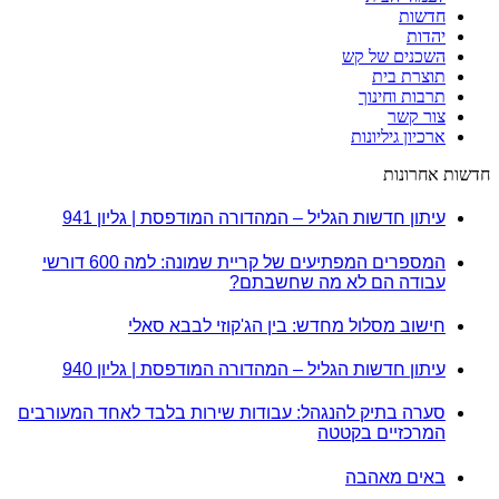
חדשות
יהדות
השכנים של קש
תוצרת בית
תרבות וחינוך
צור קשר
ארכיון גיליונות
חדשות אחרונות
עיתון חדשות הגליל – המהדורה המודפסת | גליון 941
המספרים המפתיעים של קריית שמונה: למה 600 דורשי
עבודה הם לא מה שחשבתם?
חישוב מסלול מחדש: בין הג'קוזי לבבא סאלי
עיתון חדשות הגליל – המהדורה המודפסת | גליון 940
סערה בתיק להנגהל: עבודות שירות בלבד לאחד המעורבים
המרכזיים בקטטה
באים מאהבה