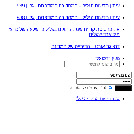
עיתון חדשות הגליל – המהדורה המודפסת | גליון 939
עיתון חדשות הגליל – המהדורה המודפסת | גליון 938
אוניברסיטת קריית שמונה תוקם בגליל בהשקעה של כחצי
מיליארד שקלים
דנציגר-אורט – הדיבייט של המדינה
מגזין וירטואלי
זכור אותי במחשב זה
שכחתי את הסיסמה שלי