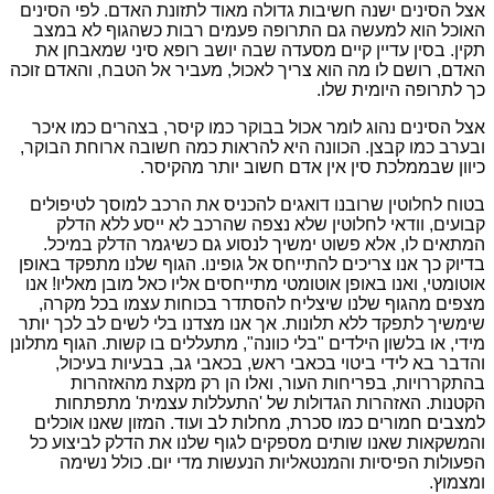
אצל הסינים ישנה חשיבות גדולה מאוד לתזונת האדם. לפי הסינים
האוכל הוא למעשה גם התרופה פעמים רבות כשהגוף לא במצב
תקין. בסין עדיין קיים מסעדה שבה יושב רופא סיני שמאבחן את
האדם, רושם לו מה הוא צריך לאכול, מעביר אל הטבח, והאדם זוכה
כך לתרופה היומית שלו.
אצל הסינים נהוג לומר אכול ב
בוקר כמו קיסר, בצהרים כמו איכר
ובערב כמו קבצן. הכוונה היא להראות כמה חשובה ארוחת הבוקר,
כיוון שבממלכת סין אין אדם חשוב יותר מהקיסר.
בטוח לחלוטין שרובנו דואגים להכניס את הרכב למוסך לטיפולים
קבועים, וודאי לחלוטין שלא נצפה שהרכב לא ייסע ללא הדלק
המתאים לו, אלא פשוט ימשיך לנסוע גם כשיגמר הדלק במיכל.
בדיוק כך אנו צריכים להתייחס אל גופינו. הגוף שלנו מתפקד באופן
אוטומטי, ואנו באופן אוטומטי מתייחסים אליו כאל מובן מאליו! אנו
מצפים מהגוף שלנו שיצליח להסתדר בכוחות עצמו בכל מקרה,
שימשיך לתפקד ללא תלונות. אך אנו מצדנו בלי לשים לב לכך יותר
מידי, או בלשון הילדים "בלי כוונה", מתעללים בו קשות. הגוף מתלונן
והדבר בא לידי ביטוי בכאבי ראש, בכאבי גב, בבעיות בעיכול,
בהתקררויות, בפריחות העור, ואלו הן רק מקצת מהאזהרות
הקטנות. האזהרות הגדולות של 'התעללות עצמית' מתפתחות
למצבים חמורים כמו סכרת, מחלות לב ועוד. המזון שאנו אוכלים
והמשקאות שאנו שותים מספקים לגוף שלנו את הדלק לביצוע כל
הפעולות הפיסיות והמנטאליות הנעשות מדי יום. כולל נשימה
ומצמוץ.