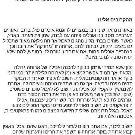
מהקרובים אלינו
באזורנו נראה שוני רב. במצרים לדוגמא אוכלים פול. ברוב האזורים
הערביים מסביבנו אוכלים פיתה עם לבנה, שמן זית וזעתר. בארץ,
כאשר שוהים בבתי מלון, נוהגים לאכול ארוחה מלאה מאוד שתכלול
גם ביצים, ירקות, גבינות ולחם, ארוחה זו "מחזיקה" את רובנו וכך
בצהריים אוכלים פחות. אם ארוחה זו טובה לנו בחופש, למה שלא
תהיה טובה לנו ביומיום?!
נכון שלא תמיד יש זמן בבוקר להכנה ואכילה של ארוחה גדולה
ומלאה, אך תמיד אפשר למצוא זמן לארוחה קלילה יותר, כמו דגני
בוקר או ארוחה קונטיננטאלית. חשוב להקפיד שארוחת הבוקר
תהיה מזינה ובריאה, אך גם כזו שתהיה נעימה וטעימה לנו, אחרת
לא נמשיך להקפיד על אכילתה. חשוב לא לאכול סוכרים פשוטים
(שוקו, שוקולד) אשר מעלים באופן חד את רמת הסוכר בדם
וגורמים לתופעות של עוררות יתר, קשיי ריכוז, עצבנות ואפילו
היפראקטיביות. חשוב מאוד להימנע מדגני בוקר המכילים צבעי
מאכל, בגלל תרומתם שלילית הידועה למצבים כמו היפראקטיביות,
אסטמה ואלרגיות.
חשוב לזכור, אם אתם רוצים לעזור לילדיכם, דאגו
שהם יאכלו באופן
קבוע ארוחת
בוקר. ארוחה זו תשפר את הריכוז והערנות שלהם,