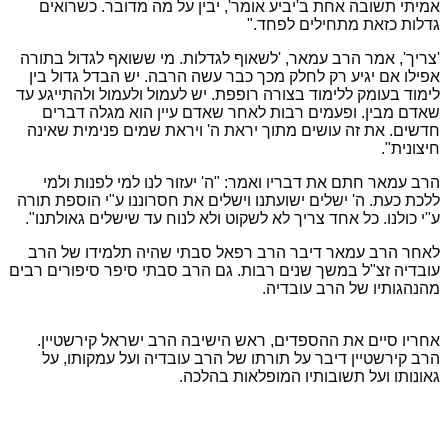
אמיתי תשובה אחת ב'יביע אומר', יבין על מה מדובר. כשרואים
גדלות כזאת מתחילים לפחד."
'צריך', אמר הרב עמאר, 'לשאוף לגדלות. מי ששואף לגדול בתורה
אפילו אם יגיע רק לחלק מכך כבר עשה הרבה. יש הבדל גדול בין
לימוד בעומק ללימוד בצורה רופפת. יש לעמול ולעמול ולהתייגע עד
שאדם מבין. ופעמים רבות לאחר שאדם עיין הוא מגלה דברים
חדשים. את זה עושים מתוך יראת ה' ויראת שמים פנימית שאינה
חיצונית".
הרב עמאר חתם את דבריו ואמר: "ה' יעזור לנו למי לפנות ולמי
ללכת כעת. ה' ישלים ישועתנו וישלים את חסרוננו ע"י הוספת תורה
ע"י כולנו. כל אחד צריך לא לשקוט ולא לנוח עד שישלים גאולתנו".
לאחר הרב עמאר דיבר הרב רפאל סבתי שהיה תלמידו של הרב
עובדיה זצ"ל במשך שנים רבות. גם הרב סבתי סיפר סיפורים רבים
מהנהגותיו של הרב עובדיה.
אחריו סיים את ההספדים, ראש הישיבה הרב ישראל קירשטיין.
הרב קירשטיין דיבר על תורתו של הרב עובדיה ועל עמקותו, על
גאונותו ועל תשובותיו המופלאות בהלכה.