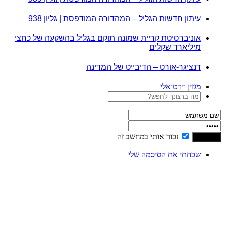
עיתון חדשות הגליל – המהדורה המודפסת | גליון 938
אוניברסיטת קריית שמונה תוקם בגליל בהשקעה של כחצי
מיליארד שקלים
דנציגר-אורט – הדיבייט של המדינה
מגזין וירטואלי
זכור אותי במחשב זה
שכחתי את הסיסמה שלי