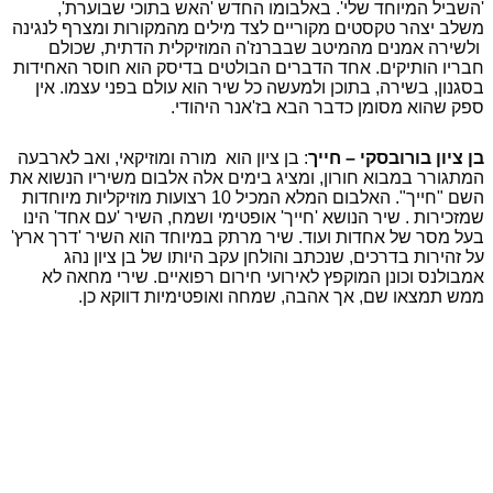
'השביל המיוחד שלי'. באלבומו החדש 'האש בתוכי שבוערת',
משלב יצהר טקסטים מקוריים לצד מילים מהמקורות ומצרף לנגינה
ולשירה אמנים מהמיטב שבברנז'ה המוזיקלית הדתית, שכולם
חבריו הותיקים. אחד הדברים הבולטים בדיסק הוא חוסר האחידות
בסגנון, בשירה, בתוכן ולמעשה כל שיר הוא עולם בפני עצמו. אין
ספק שהוא מסומן כדבר הבא בז'אנר היהודי.
בן ציון בורובסקי – חייך
: בן ציון הוא מורה ומוזיקאי, ואב לארבעה
המתגורר במבוא חורון, ומציג בימים אלה אלבום משיריו הנשוא את
השם "חייך". האלבום המלא המכיל 10 רצועות מוזיקליות מיוחדות
שמזכירות . שיר הנושא 'חייך' אופטימי ושמח, השיר 'עם אחד' הינו
בעל מסר של אחדות ועוד. שיר
מרתק במיוחד הוא השיר 'דרך ארץ'
על זהירות בדרכים, שנכתב והולחן עקב היותו של בן
ציון נהג
אמבולנס וכונן המוקפץ לאירועי חירום רפואיים
.
שירי מחאה לא
ממש תמצאו שם, אך אהבה, שמחה ואופטימיות דווקא כן.