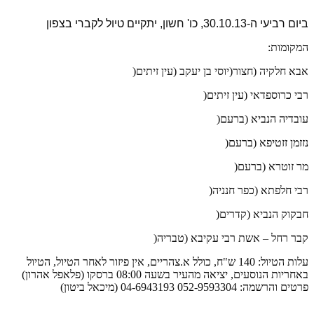
ביום רביעי ה-30.10.13, כו' חשון, יתקיים טיול לקברי בצפון
המקומות
:
אבא חלקיה (חצור
(
יוסי בן יעקב (עין זיתים
(
רבי כרוספדאי (עין זיתים
(
עובדיה הנביא (ברעם
(
נזזמן זזטיפא (ברעם
(
מר זוטרא (ברעם
(
רבי חלפתא (כפר חנניה
(
חבקוק הנביא (קדרים
(
קבר רחל – אשת רבי עקיבא (טבריה
(
עלות הטיול: 140 ש"ח, כולל א.צהריים, אין פיזור לאחר הטיול, הטיול
באחריות הנוסעים, יציאה מהעיר בשעה 08:00 ברסקו (פלאפל אהרון)
פרטים והרשמה: 052-9593304 04-6943193 (מיכאל ביטון)