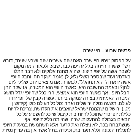
פרשת שבוע – חיי שרה
על הפסוק "ויהיו חיי שרה מאה שנה עשרים שנה ושבע שנים", דורש
רש"י ששרה הייתה בגיל זה יפה כבת שבע. ולכאורה מה מקום
לשבח אשה על יופי חיצוני שהוא מתנת אלוקים ולא דבר התלוי
באדם? ועוד שבספר משלי (לא, ל) נאמר "שקר החן והבל היופי
אשה יראת ה' היא תתהלל", לכאורה, אנו מוצאים יחס שלילי ליופי
ולחן? ובאמת התשובה היא, כאשר היופי הוא המטרה, אז שקר החן
והבל היופי, אך כאשר היופי הוא אמצעי, הרי ככל שהיופי יגדל תושג
המטרה האמיתית בצורה עמוקה ביותר. עשרה קבין של יופי ירדו
לעולם. תשעה נטלה ירושלים ואחד נטל כל העולם כולו (קידושין
מט.) ירושלים שממנה ישראל שואבים את הקדושה, צריכה להיות
כלילת יופי כדי שתוכל להיות בית קיבול שיוכל להשפיע על כל
הבאים בגבולה להתעלות. שרה, שהייתה כלילת יופי, אף
שנשתבחה בכך, לא ניצלה זאת לרעה אלא השתמשה במעלת היופי
לתכלית הנכונה וללא תערובת, וכילדה בת ז' אשר אין בה עדיין נטיות