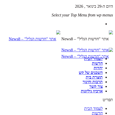
היום ה-29 בינואר , 2026
Select your Top Menu from wp menus
לעמוד הבית
חדשות
יהדות
השכנים של קש
תוצרת בית
תרבות וחינוך
צור קשר
ארכיון גיליונות
תפריט
לעמוד הבית
חדשות