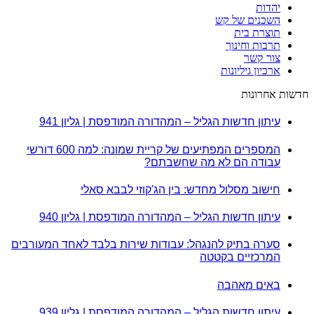
יהדות
השכנים של קש
תוצרת בית
תרבות וחינוך
צור קשר
ארכיון גיליונות
חדשות אחרונות
עיתון חדשות הגליל – המהדורה המודפסת | גליון 941
המספרים המפתיעים של קריית שמונה: למה 600 דורשי
עבודה הם לא מה שחשבתם?
חישוב מסלול מחדש: בין הג'קוזי לבבא סאלי
עיתון חדשות הגליל – המהדורה המודפסת | גליון 940
סערה בתיק להנגהל: עבודות שירות בלבד לאחד המעורבים
המרכזיים בקטטה
באים מאהבה
עיתון חדשות הגליל – המהדורה המודפסת | גליון 939