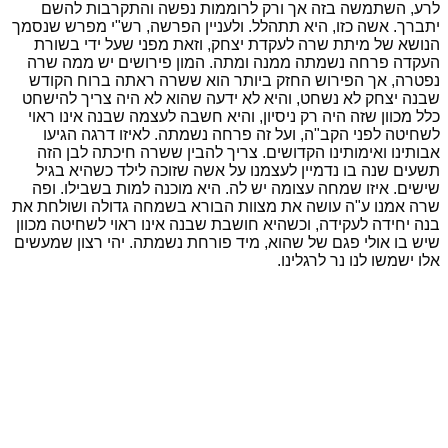
לרע, השתמשה בזה אך ורק לרוממות נפשה והתקרבות להשם
יתברך. אשה כזו, היא תתהלל. ולעניין הפרשה, רש"י מפרש שנסמך
הנושא של מיתת שרה לעקדת יצחק, וזאת מפני שעל ידי בשורת
העקדה פרחה נשמתה ממנה ומתה. המון פירושים יש ממה שרה
נפטרה, אך הפירוש החזק ביותר הוא ששרה ראתה ברוח הקודש
שבנה יצחק לא נשחט, והיא לא ידעה שהוא לא היה צריך להישחט
כלל מכוון שזה היה רק ניסיון, והיא חשבה לעצמה שבנה אינו ראוי
לשחיטה לפני הקב"ה, ועל זה פרחה נשמתה. לאיזו דרגה הגיעו
אבותינו ואימותינו הקדושים. צריך להבין ששרה חיכתה לבן הזה
תשעים שנה בו נדמיין לעצמנו על אשה שזוכה לילד כשהיא בגיל
שישים. איזו שמחה עצומה יש לה. היא מוכנה למות בשבילו. ופה
שרה אמנו ע"ה עושה את מצוות הבורא בשמחה גדולה ושולחת את
בנה יחידה לעקידה, וכשהיא חושבת שבנה אינו ראוי לשחיטה מכוון
שיש בו אולי פגם של שהוא, מיד פורחת נשמתה. יהי רצון שמעשים
אלו ישמשו לנו נר לרגלינו.