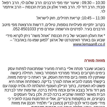
10:30 – 09:30 : שיעור יומי מפי הרבנים: הרב שלום לוי, הרב רפאל
סבתי, הרב דוד לוי, הרב מאיר אלון וכן מבית הכנסת – הרב איתמר
לוי.
11:30 – 10:45: קריאת תהילים, חוק לישראל
בקרוב יתקיימו פעילויות נוספות, טיולים, דרשות והרצאות מפי מיטב
הרבנים בעיר. לפרטים והרשמה: עמרם פרץ 052-8501033.
* את העלון השבועי של בית הכנסת "אוהל משה" ניתן לקרוא מידי
שבוע גם באתר האינטרנט של ארגון "למען שמו-נה באהבה" –
www.lemaan8.co.il
מזוזה מוזרה
בשבוע שעבר פנתה אליי בחורה מהעיר שמתכוונת לפתוח עסק
בימים הקרובים באחד ממרכזי המסחר באזור. תחילה ביקשה
שאתקין לה מזוזה ביום פתיחת העסק, אך ראתה כי קיימת מזוזה.
ביקשתי ממנה להביא אותה לצורך בדיקה. כשפתחה אותה היא
פשוט לא האמינה, בתוך הניילון העוטף התגלתה לה גלויה קטנה עם
מגן דוד גדול בצבע אדום וכמה מילות ברכה, שדומות יותר לברכת
הבית מאשר למזוזה שתביא ברכה לבית. ולכן בעלי העסקים
בקניונים, או במקומות ציבוריים, אולי זו הזדמנות טובה להזכיר כי
מידי פעם כדאי לכם לבדוק (כמובן ע"י תלמיד חכם) את מזוזת