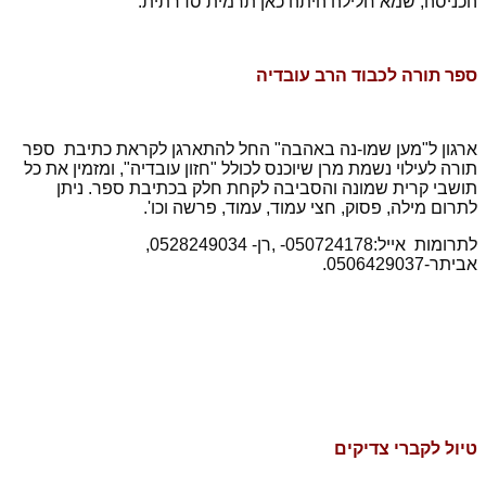
הכניסה, שמא חלילה היתה כאן תרמית סדרתית.
ספר תורה לכבוד הרב עובדיה
ארגון ל"מען שמו-נה באהבה" החל להתארגן לקראת כתיבת ספר
תורה לעילוי נשמת מרן שיוכנס לכולל "חזון עובדיה", ומזמין את כל
תושבי קרית שמונה והסביבה לקחת חלק בכתיבת ספר. ניתן
לתרום מילה, פסוק, חצי עמוד, עמוד, פרשה וכו'.
לתרומות אייל:050724178- ,רן- 0528249034,
אביתר-0506429037.
טיול לקברי צדיקים