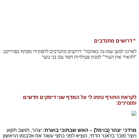
* דרושים מתנדבים
לארגון למען שמו-נה באהבה" דרושים מתנדבים לתפקידי מפתח בפרויקט
"להאיר את העיר" למגוון פעילויות חסד עם בני נוער
לקראת החורף נחתו לי על המדף שני דיסקים חדשים
ומצוינים:
מרדכי יצהר (בוימל) – האש שבתוכי בוערת:
יצהר, תושב תקוע
ויוצר מוכר בז'אנר הדתי, הוציא לפני כחצי עשור את אלבומו הראשון