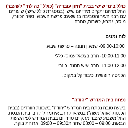
כולל בימי שישי בבית "חזון עובדיה" (כולל "כה לחי" לשעבר)
החל מהיום יתקיים מידי יום שישי (במסגרת כולל שישי) שיעורים
עם רבני העיר והסביבה בנושאים: פרשת השבוע, ספר הכוזרי,
מוסר, גמרא, כשרות, טהרה.
לוח זמנים
09:00-10:00- שמעון חנונה – פרשת שבוע
10:00-11:00- הרב בצלאל עמוס- כללי
11:00-12:00- הרב יעיש חנונה- כוזרי
הכניסה חופשית. כיבוד קל במקום.
נפתח בית המדרש "יהודה"
בשעה טובה נפתח בית המדרש "יהודה" בשכונת הוורדים (בבית
הכנסת "אוהל משה") בנשיאות הרב איתמר לוי, רבי בית הכנסת.
החל משבוע שעבר מתקיים סדר יום בבית המדרש לפי השעות
הבאות. 09:00 – 08:00 שחרית09:30 – 09:00: ארוחת בוקר.