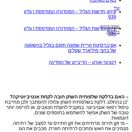
באים מאהבה
שלי
עיתון חדשות הגליל – המהדורה המודפסת | גליון
939
עמוד הבית
עיתון חדשות הגליל – המהדורה המודפסת | גליון
בריאות
938
אוניברסיטת קריית שמונה תוקם בגליל בהשקעה
של כחצי מיליארד שקלים
דנציגר-אורט – הדיבייט של המדינה
– האם בדלקת שלפוחית השתן חובה לקחת אנטיביוטיקה?
"כן בהחלט. דלקת בשלפוחית השתן עלולה להסתבך ולכן מחייבת
טיפול רפואי אנטיביוטי. במקביל להקלת הכאבים, או לזרימה יותר
טובה של השתן אפשר להשתמש בתוספים שונים.
דוגמאות:
– מי זקן תירס: מרתיחים את זקן התירס עד למצב של רתיחה.
מנמיכים את האש ומחכים לרתיחה חוזרת. מכבים את הגז