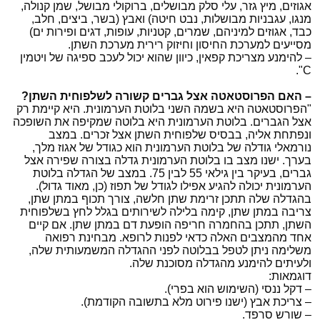
אגוזים, מיץ גזר, עלי סלק מבושלים, ברוקולי מבושל, שמן קנולה,
מנגו, עגבניות מבושלות, נבט חיטה) ואבץ (בשר, ביצים, חלב,
כבד, אגוזים למיניהם, שמרים, קטניות, עופות, דגים ופירות ים)
מסייעים למערכת החיסון וחיזוק רירית מערכת השתן.
– להימנע מצריכת קפאין, כיוון שהוא יכול לעכב ספיגה של ויטמין
C".
– האם הפרוסטאטה אצל גברים קשורה לשלפוחית השתן?
"הפרוסטאטה היא בשמה השני בלוטת הערמונית. היא קיימת רק
אצל הגברים. בלוטת הערמונית היא בלוטה שמקיפה את השופכה
ונפתחת אליה, בבסיס שלפוחית השתן אצל זכרים. במצב
נורמאלי גודלה של בלוטת הערמונית הוא כגודל של אגוז מלך,
בערך. ישנו מצב בו בלוטת הערמונית גדלה בצורה שפירה אצל
גברים, בעיקר בין גילאי 55 לבין 75. במצב של הגדלה בלוטת
הערמונית יכולה להגיע אפילו לגודל של תפוז (כן, מאוד גדול).
בהגדלה שלה תתכן זרימת שתן חלשה, צורך תכוף במתן שתן,
צריבה במתן שתן, קימה בלילה לשירותים בגלל לחץ בשלפוחית
השתן, תתכן בהחמרה חריפה הופעת דם במתן שתן. אם קיים
אחד מהמצבים האלה כדאי לפנות לרופא. מבחינת רפואה
משלימה ניתן לטפל בבלוטה לפני ההגדלה המשמעותית שלה,
ולעיתים להימנע מהגדלה מסוכנת שלה.
דוגמאות:
– דקל ננסי (השימוש הוא בפרי).
– צריכת אבץ (ישנו פירוט מלא בתשובה הקודמת).
– שורש סרפד.