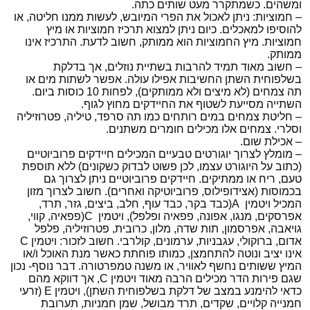
ומשהים. כשמתקרר מעט שותים כתה.
– חמוציות: ניתן לאכול את הפרי המיובש, לעשות ממנו חליטה, או
להוסיפו למאכלים. כיום ניתן למצוא תרכיז חמוציות או מיץ
חמוציות. מיץ החמוציות הוא ממותק, חשוב לדעת. התרכיז אינו
ממותק.
– חשוב מאוד תמיד להרבות בשתיית נוזלים, אך בדלקת
בשלפוחית השתן החשיבות אפילו עולה. אפשר לשתות מים או
תה צמחים (לא מיצים ולא ממותקים), לפחות 10 כוסות ביום.
השתייה מסייעת לשטוף את החיידקים מחוץ לגוף.
– חליטת צמחים במים רותחים כמו תה סרפד, טיליה, פטרוזיליה
וסלרי. צמחים אלו מכילים חומרים משתנים.
– אכילת שום.
– מומלץ לצרוך יוגורטים טבעיים המכילים חיידקים פרוביוטיים
(כתוב על היוגורט עצמו, לכן פשוט לבדוק כשקונים) ללא תוספת
טעם, ריח או ממתיקים. חיידקים פרוביוטיים ניתן לצרוך גם
בכמוסות (אצידופילוס, פרוביוטיקה ואחרים). חשוב לצרוך מזון
המכיל ויטמין A(כבד בקר, כבד עוף, חלב, ביצים, גזר, תרד,
אפרסקים, מנגו, אפונה, פפאיה ופלפל), ויטמין C(פפאיה, קווי,
גויאבה, אפרסמון, תות שדה, מלון, כרובית, פטרוזיליה, פלפל
אדום, ברוקולי, עגבניות, ערמונים, קולרבי. חשוב לזכור: ויטמין C
אינו יציב ונוטה להתחמצן, כמותו פוחתת כאשר מנת האוכל ו/או
המיץ ששותים נחשף לאוויר, או משנה טמפרטורה. דבר נוסף- נכון
שגם פירות הדר מכילים הרבה מאוד ויטמין C, אך דווקא מהם
כדאי להימנע במצב של דלקת בשלפוחית השתן), ויטמין E (זרעי
חמנייה קלויים, שקדים, תרד מבושל, שמן חמניות, תערובת