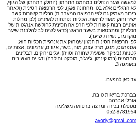
למעשה שער הנוזלים במחמם התחתון (החלק התחתון של הגוף,
לא הרגליים אלא בטן תחתונה ואגן). לפי הרפואה הסינית (ולאחר
בירור מעמיק גם לפי הרפואה המערבית) הכליות קשורות קשר
ישיר וחזק מאוד לריאות. הכליות נפתחות לאוזניים (לכן מחלות
אוזניים רבות קשורות לפי הרפואה הסינית לחולשה אנרגטית של
הכליות) ומתבטאות בשער הראש (כדאי לשים לב להלבנת שיער
מוקדמת, נשירת שיער).
לפי הרפואה הסינית המזון שמחזק את אנרגיית הכליות הוא:
אספרגוס, מנגו, מרק עצם, מוח, בשר, אגוזים, ערמונים, אצות ים,
קטניות (בעיקר שעועית שחורה וסויה), עלים ירוקים, תבלינים
מחממים (כמו קינמון, ג'ינג'ר, מוסקט וחילבה) ודגי ים העשירים
באומגה 3.
עד כאן להפעם.
בברכת בריאות טובה,
אורלי אברהם
מטפלת בכירה ומרצה ברפואה משלימה
052-8781954
avorly@gmail.com