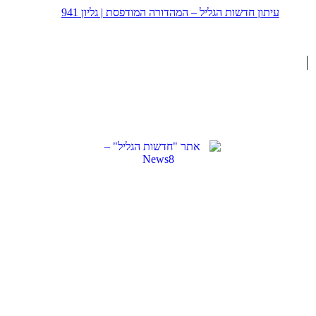
עיתון חדשות הגליל – המהדורה המודפסת | גליון 941
נבנה ב -
ע"י:
יעד פתרונות