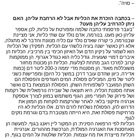
– סויה".
–
בכתבה הזכרת את הכליות אבל לא הרחבת עליהן. האם
ניתן להרחיב עליהן מעט?
"בעבר פרסמתי כתבה שלמה ומפורטת על כליות, לכן אספר
עליהן כאן מעט. בנורמה, אדם נולד עם שתי כליות, אני מציינת
שבנורמה, כי קורה שאדם נולד עם כליה מנוונת והדבר לא מתגלה,
אלא רק כאשר ישנה בעיה כלשהי עם הכליות. תפקידן של הכליות
הוא לשמור על ניקיון הדם ועל האיזון הכימי בין מרכיביו. הכליות הן
איברים דמויי שעועית. גודל כליה הוא כגודל אגרוף. הן ממוקמות
קרוב למרכז הגב מתחת לצלעות. הכליות הן מכונות מחזור
משוכללות מאוד. הן מסננות מדי יממה כ-200 ליטר דם (כמות
אדירה, כיוון שהדם עובר דרכן במשך כל היום) ומפרישות כשני
ליטר של מים, המכילים פסולת. המים העודפים והפסולת הם
השתן המועבר לשלפוחית השתן. הפסולת הנמצאת בדם ואשר
אותה מסננת הכליה, היא תוצאה של שבירה נורמאלית של רקמות
ושל פירוק של חומרי מזון. הגוף משתמש במזון לצורך אספקת
אנרגיה ותיקוני בלאי. לאחר שהרקמות לוקחות מן המזון את
הדרוש להן, הפסולת נשלחת לזרם הדם. אלו הכליות לא היו
מרחיקות פסולת זאת, היא הייתה מצטברת בדם וגורמת נזקים
לגוף.
הכליות לפי הרפואה הסינית: הן המקור ליין ויאנג בגוף. למעשה הן
מאחסנות את האנרגיה המולדת, הנרכשת מההורים. אנרגיית
הכליות מייצרת את מח עצמות. הכליות שולטות על המים בגוף, הן