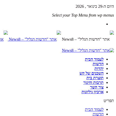
היום ה-29 בינואר , 2026
Select your Top Menu from wp menus
לעמוד הבית
חדשות
יהדות
השכנים של קש
תוצרת בית
תרבות וחינוך
צור קשר
ארכיון גיליונות
תפריט
לעמוד הבית
חדשות