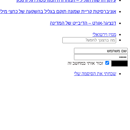
עיתון חדשות הגליל – המהדורה המודפסת | גליון 938
אוניברסיטת קריית שמונה תוקם בגליל בהשקעה של כחצי מיל
דנציגר-אורט – הדיבייט של המדינה
מגזין וירטואלי
זכור אותי במחשב זה
שכחתי את הסיסמה שלי