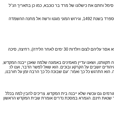
סימל וחתם את כישלונו של מרד בר כוכבא, כמו כן בתאריך הנ"ל
לכל אלה מתווספים עוד מספר אירועים קשים נוספים ברבות השנים: גירוש יהודי אנגליה בשנת 1290 על ידי המלך אדוארד הראשון, גירוש ספרד בשנת 1492, וגירוש המוני מגטו ורשה אל מחנה ההשמדה
בניגוד למה שניתן לחשוב, הצום אינו עיקר היום, אלא הוא חלק מחמישה איסורים החלים בתשעה באב: אכילה ושתייה (מלבד חולים שהרופא אסר עליהם לצום ויולדות 30 ימים לאחר הלידה), רחיצה, סיכה
תקוותנו, ושאנו עדיין מאמינים באמונה שלמה שאכן ייבנה המקדש,
ים יושבים על הקרקע ובוכים. הוא שאל לפשר הדבר, וענו לו:
. הוא התרגש כל כך ואמר: 'עם שבוכה כל כך הרבה זמן על חורבנו,
 גורמים גם עכשיו שלא ייבנה בית המקדש. צריכים להבין למה בכלל
עבור שנאת חינם. הגמרא במסכת נדרים אומרת שבית המקדש הראשון