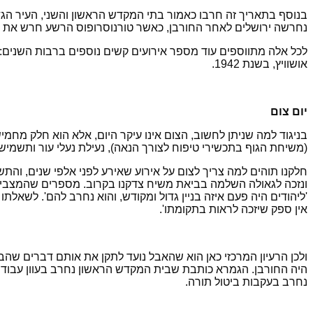
בנוסף בתאריך זה חרבו כאמור בתי המקדש הראשון והשני, העיר הגדול
נחרשה ירושלים לאחר החורבן, כאשר טורנוסרופוס הרשע חרש את ה
אושוויץ, בשנת 1942.
יום צום
(משיחת הגוף בתכשירי טיפוח לצורך הנאה), נעילת נעלי עור ותשמיש 
חלקנו תוהים למה צריך לצום על אירוע שאירע לפני אלפי שנים, וה
ונזכה לגאולה השלמה בביאת משיח צדקנו בקרוב. מספרים שהמצביא ה
'ליהודים היה פעם איזה בניין גדול ומקודש, והוא נחרב להם'. לשאלת
אין ספק שיזכה לראות בתקומתו'.
ולכן הרעיון המרכזי כאן הוא שהאבל נועד לתקן את אותם דברים שהבי
היה החורבן. הגמרא כותבת שבית המקדש הראשון נחרב בעוון עבודה
נחרב בעקבות ביטול תורה.