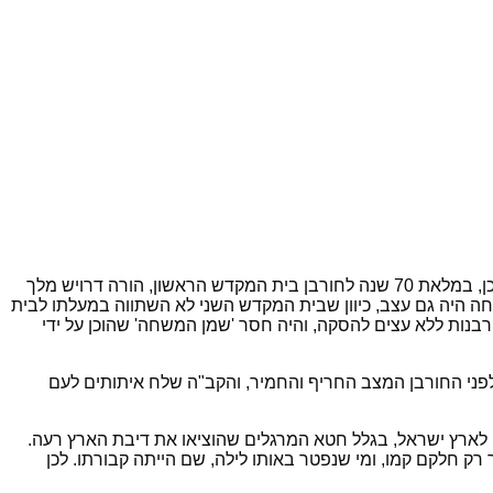
רקע: לאחר חורבן בית המקדש הראשון וגלות חלקים גדולים מהעם, כורש מלך פרס התיר לכל היהודים לעלות לירושלים. 18 שנים לאחר מכן, במלאת 70 שנה לחורבן בית המקדש הראשון, הורה דרויש מלך
ה היה גם עצב, כיוון שבית המקדש השני לא השתווה במעלתו לבית
בנות ללא עצים להסקה, והיה חסר 'שמן המשחה' שהוכן על ידי
מד על תלו במשך 420 שנים, אבל מה שהרס אותו היו בעיקר פילוגים, סכסוכים, מלחמות אחים ושנאת חינם. 40 שנה לפני החורבן המצב החריף והחמיר, והקב"ה שלח איתותים לעם
סו לארץ ישראל, בגלל חטא המרגלים שהוציאו את דיבת הארץ רעה.
רק חלקם קמו, ומי שנפטר באותו לילה, שם הייתה קבורתו. לכן