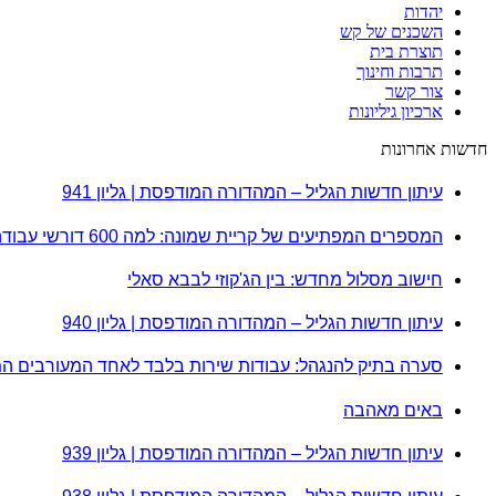
יהדות
השכנים של קש
תוצרת בית
תרבות וחינוך
צור קשר
ארכיון גיליונות
חדשות אחרונות
עיתון חדשות הגליל – המהדורה המודפסת | גליון 941
המספרים המפתיעים של קריית שמונה: למה 600 דורשי עבודה הם לא מה שחשבתם?
חישוב מסלול מחדש: בין הג'קוזי לבבא סאלי
עיתון חדשות הגליל – המהדורה המודפסת | גליון 940
סערה בתיק להנגהל: עבודות שירות בלבד לאחד המעורבים ה
באים מאהבה
עיתון חדשות הגליל – המהדורה המודפסת | גליון 939