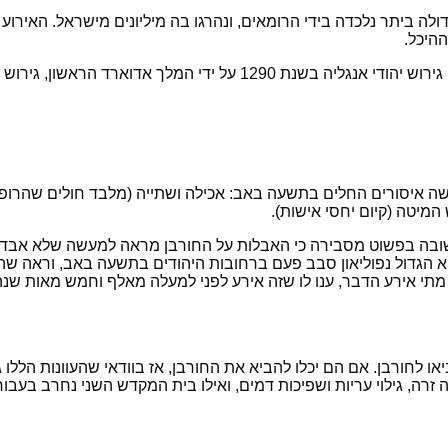
ה ביתר נלכדה בידי הרומאים, ונהרגו בה מיליונים מישראל. האירוע 
היכל.
המיטה (קיום יחסי אישות).
תשובה בפשוט מסבירה כי האבלות על החורבן מראה למעשה שלא אבדה 
גדול נפוליאון סבב פעם ברחובות היהודים בתשעה באב, וראה שהיהוד
ו מתי אירע הדבר, ענו לו שזה אירע לפני למעלה מאלף וחמש מאות שנה
או לחורבן. אם הם יכלו להביא את החורבן, אז בוודאי שהעוונות הללו
 זרה, גילוי עריות ושפיכות דמים, ואילו בית המקדש השני נחרב ב