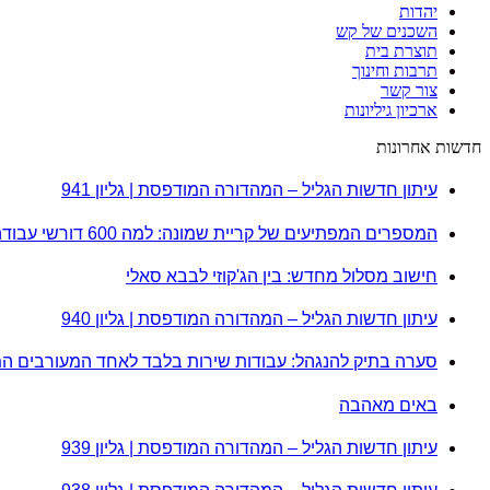
יהדות
השכנים של קש
תוצרת בית
תרבות וחינוך
צור קשר
ארכיון גיליונות
חדשות אחרונות
עיתון חדשות הגליל – המהדורה המודפסת | גליון 941
המספרים המפתיעים של קריית שמונה: למה 600 דורשי עבודה הם לא מה שחשבתם?
חישוב מסלול מחדש: בין הג'קוזי לבבא סאלי
עיתון חדשות הגליל – המהדורה המודפסת | גליון 940
סערה בתיק להנגהל: עבודות שירות בלבד לאחד המעורבים ה
באים מאהבה
עיתון חדשות הגליל – המהדורה המודפסת | גליון 939