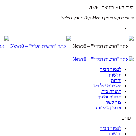
היום ה-30 בינואר , 2026
Select your Top Menu from wp menus
לעמוד הבית
חדשות
יהדות
השכנים של קש
תוצרת בית
תרבות וחינוך
צור קשר
ארכיון גיליונות
תפריט
לעמוד הבית
חדשות