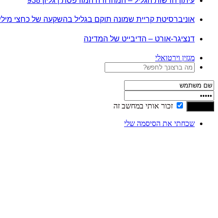
עיתון חדשות הגליל – המהדורה המודפסת | גליון 938
אוניברסיטת קריית שמונה תוקם בגליל בהשקעה של כחצי מיל
דנציגר-אורט – הדיבייט של המדינה
מגזין וירטואלי
זכור אותי במחשב זה
שכחתי את הסיסמה שלי