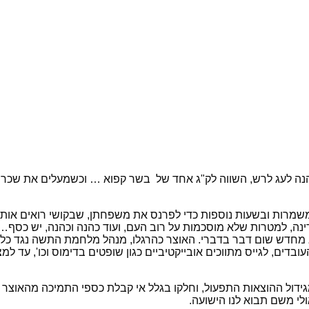
נציגי האוצר לפצות כביכול את האחיות ב-כ-50 שקלים הנה לעג לרש, השווה לק"ג אחד של בש
במשמרות ובשעות נוספות כדי לפרנס את משפחתן, שבקושי רואים אות
דינה, למטרות שלא מוסכמות על רוב העם, ועוד כהנה וכהנה, יש כסף
מחדש שום דבר בדברי. האוצר כהרגלו, מנהל מלחמת התשה נגד כל מ
דים, לגייס מתווכים אובייקטיביים כגון שופטים בדימוס וכו', עד למצ
מגידול ההוצאות התפעול, וחלקו בגלל אי קבלת כספי התמיכה מהאוצר
לי משם תבוא לנו הישועה.