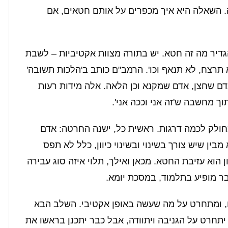
לאה. השאלה היא איך מכפרים על אותם חטאים, אם
גדיר מה זה חטא. יש בתורה מצוות אקטיביות – לשבת
א תרצח, לא תנאף וכו'. הרמב"ם כותב ב'הלכות תשובה'
 שחצן, אדם שמקנא וכן הלאה. אלה מידות רעות
ך מחשבה ש'זה אני וככה אני'.
חולק לכמה דרגות. ראשית כל, ישנה החרטה: אדם
ן שיש צורך בשינוי ובשינוי כיוון, כלל לא תפס
וא עזיבת החטא. מכאן ואילך, תלוי איזה סוג עבירה
בר מופיע בתלמוד, במסכת יומא.
, ומתחרט על מה שעשה באופן אקטיבי. השלב הבא
תחרט על הגניבה ויתוודה, אבל כבר יתכנן בראשו את