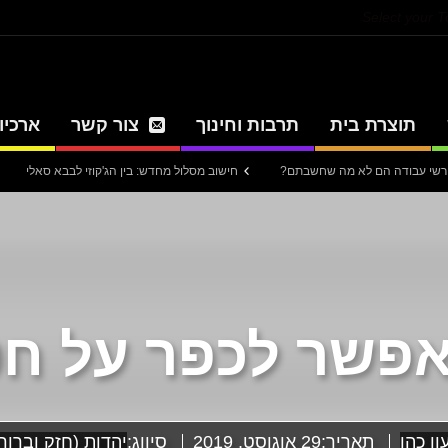
Select your 
תוצרת בית
תרבות וחינוך
צור קשר
ארכיון
חישוב מסלול מחדש: בין הג'קוזי לבבא סאלי
עיתון חדש
אפשר לכפר על ח
ן כהן
תאריך:
29 אוגוסט, 2019
סיווג:
יהדות (חזק וברוך