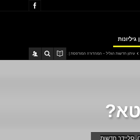
 גיליונות
ות הגליל – המהדורה המודפסת | גליון 940
סערה בתיק להנגהל: עבודות שירות בל
טא?
)
,
סליידר חדשות