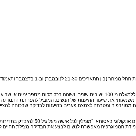
הניידת, שפועלת בשיתוף עם קופות החולים 
לדבריה של מירי זיו, מנכ"ל האגודה למלחמה בסרטן, "הניידת מגיעה ללמעלה מ-100 ישוב
ן משמעותי את שיעור ההיענות של הנשים, המוביל להפחתת התמותה 
ת ממוגרפיה ומטרתה לצמצם פערים בהיענות לבדיקה שבכוחה להציל ח
לדבריה של ד"ר אירנה ז'יבליוק, אונקולוגי
ניידת הממוגרפיה מאפשרת לנשים לבצע את הבדיקה מצילת החיים ק