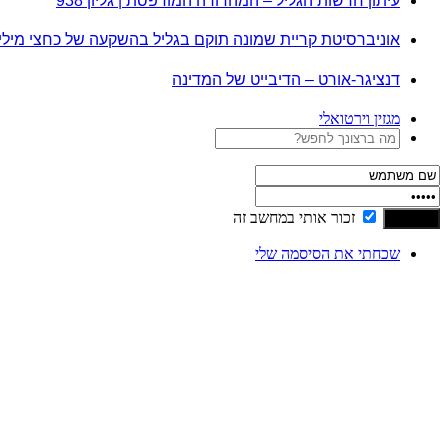
עיתון חדשות הגליל – המהדורה המודפסת | גליון 938
אוניברסיטת קריית שמונה תוקם בגליל בהשקעה של כחצי מיל
דנציגר-אורט – הדיבייט של המדינה
מגזין וירטואלי
זכור אותי במחשב זה
שכחתי את הסיסמה שלי