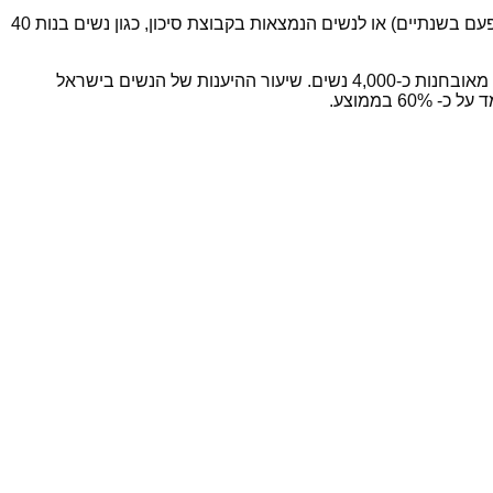
הבדיקה ניתנת ללא תשלום לחברות קופות החולים מכבי, כללית ולאומית, העומדות בקריטריונים של סל הבריאות: נשים שחצו את גיל 50 (פעם בשנתיים) או לנשים הנמצאות בקבוצת סיכון, כגון נשים בנות 40
סרטן השד הינה המחלה הממארת השכיחה ביותר בקרב נשים בישראל 1- מתוך 8 נשים עלולה לחלות בסרטן השד במהלך חייה ומדי שנה מאובחנות כ-4,000 נשים. שיעור ההיענות של הנשים בישראל
בממוצע.