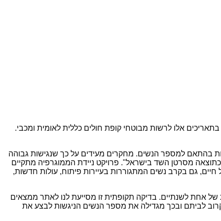
השונות, תגיע לחצור וצפת החל ממחר (בין התאריכים 21-30 לנובמבר) וב-1 בדצמבר ותעמוד בתאריכים אלו לרשות מבוטחי קופת חולים כללית לאומית ומכבי.
ים שונים, ושוהה בכל מקום מספר ימים או שבועות בהתאם למספר הנשים. מחקרים מעידים על כך שנגישות גבוהה
כתוצאה מסרטן השד בישראל". פרויקט ניידת הממוגרפיה מתקיים
יים, גם בקרב נשים המתגוררות בעיירות פיתוח, עולות חדשות,
ת ומנהלת היחידה לאשפוז יום אונקולוגי באסותא: "מומלץ לכל אישה מעל גיל 50 להיבדק בתדירות של אחת לשנתיים. בדיקה תקופתית זו מסייעת לנו לאתר ממצאים
רוב לביתם ובכך מגדילה את מספר הנשים הניגשות לבצע את