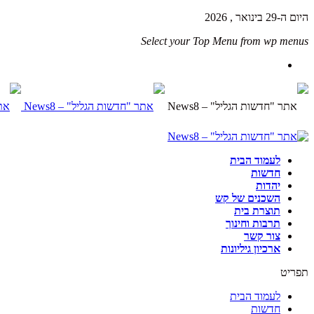
היום ה-29 בינואר , 2026
Select your Top Menu from wp menus
לעמוד הבית
חדשות
יהדות
השכנים של קש
תוצרת בית
תרבות וחינוך
צור קשר
ארכיון גיליונות
תפריט
לעמוד הבית
חדשות