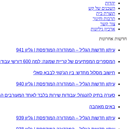
יהדות
השכנים של קש
תוצרת בית
תרבות וחינוך
צור קשר
ארכיון גיליונות
חדשות אחרונות
עיתון חדשות הגליל – המהדורה המודפסת | גליון 941
המספרים המפתיעים של קריית שמונה: למה 600 דורשי עבודה הם לא מה שחשבתם?
חישוב מסלול מחדש: בין הג'קוזי לבבא סאלי
עיתון חדשות הגליל – המהדורה המודפסת | גליון 940
סערה בתיק להנגהל: עבודות שירות בלבד לאחד המעורבים ה
באים מאהבה
עיתון חדשות הגליל – המהדורה המודפסת | גליון 939