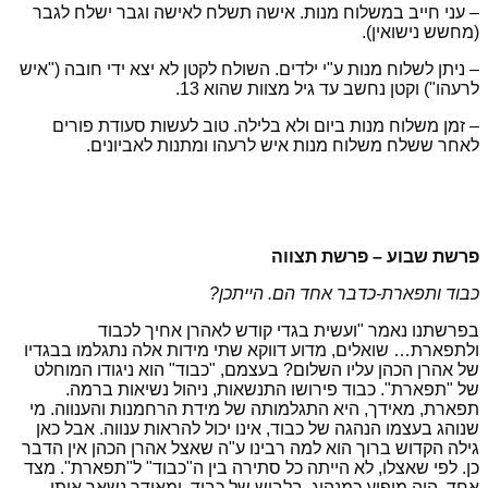
– עני חייב במשלוח מנות. אישה תשלח לאישה וגבר ישלח לגבר
(מחשש נישואין).
– ניתן לשלוח מנות ע"י ילדים. השולח לקטן לא יצא ידי חובה ("איש
לרעהו") וקטן נחשב עד גיל מצוות שהוא 13.
– זמן משלוח מנות ביום ולא בלילה. טוב לעשות סעודת פורים
לאחר ששלח משלוח מנות איש לרעהו ומתנות לאביונים.
פרשת שבוע – פרשת תצווה
כבוד ותפארת-כדבר אחד הם. הייתכן?
בפרשתנו נאמר "ועשית בגדי קודש לאהרן אחיך לכבוד
ולתפארת… שואלים, מדוע דווקא שתי מידות אלה נתגלמו בבגדיו
של אהרן הכהן עליו השלום? בעצמם, "כבוד" הוא ניגודו המוחלט
של "תפארת". כבוד פירושו התנשאות, ניהול נשיאות ברמה.
תפארת, מאידך, היא התגלמותה של מידת הרחמנות והענווה. מי
שנוהג בעצמו הנהגה של כבוד, אינו יכול להראות ענווה. אבל כאן
גילה הקדוש ברוך הוא למה רבינו ע"ה שאצל אהרן הכהן אין הדבר
כן. לפי שאצלו, לא הייתה כל סתירה בין ה"כבוד" ל"תפארת". מצד
אחד, היה מופיע כמנהיג, בלבוש של כבוד, ומאידך נשאר אותו