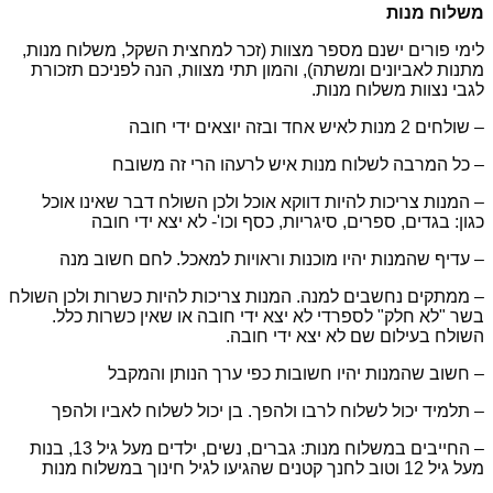
משלוח מנות
לימי פורים ישנם מספר מצוות (זכר למחצית השקל, משלוח מנות,
מתנות לאביונים ומשתה), והמון תתי מצוות, הנה לפניכם תזכורת
לגבי נצוות משלוח מנות.
– שולחים 2 מנות לאיש אחד ובזה יוצאים ידי חובה
– כל המרבה לשלוח מנות איש לרעהו הרי זה משובח
–
המנות צריכות להיות דווקא אוכל ולכן השולח דבר שאינו אוכל
כגון: בגדים, ספרים, סיגריות, כסף וכו'- לא יצא ידי חובה
– עדיף שהמנות יהיו מוכנות וראויות למאכל. לחם חשוב מנה
– ממתקים נחשבים למנה. המנות צריכות להיות כשרות ולכן השולח
בשר "לא חלק" לספרדי לא יצא ידי חובה או שאין כשרות כלל.
השולח בעילום שם לא יצא ידי חובה.
– חשוב שהמנות יהיו חשובות כפי ערך הנותן והמקבל
– תלמיד יכול לשלוח לרבו ולהפך. בן יכול לשלוח לאביו ולהפך
– החייבים במשלוח מנות: גברים, נשים, ילדים מעל גיל 13, בנות
מעל גיל 12 וטוב לחנך קטנים שהגיעו לגיל חינוך במשלוח מנות