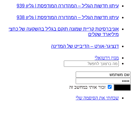
עיתון חדשות הגליל – המהדורה המודפסת | גליון 939
עיתון חדשות הגליל – המהדורה המודפסת | גליון 938
אוניברסיטת קריית שמונה תוקם בגליל בהשקעה של כחצי
מיליארד שקלים
דנציגר-אורט – הדיבייט של המדינה
מגזין וירטואלי
זכור אותי במחשב זה
שכחתי את הסיסמה שלי