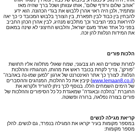
"אוהב שלום ורודף שלום", אותו ענוותן ושכל ברך שהיה מאז
ומתמיד, ולכן היה ראוי אהרן ללבוש את בגדי הכהונה. הוא ידע
להבחין בין כבוד לבין תפארת, בין הצורך בלבוש המכובד כי כך יאה
להיראות בפני הציבור וכך מתלבש מנהיג, לבין אהרן הכהן החביב
בפני כל אחד ואחד מעם ישראל, והלבוש החיצוני לא שינה במאום
את המידות הנלוות להן זכה.
הלכות פורים
למרות שפורים הוא חג צבעוני, שמח שאולי מתלווה אליו תחושת
"פורקן", צריך לקחת בכובד ראש את מהותו, הנהגותיו וההלכות
הנלוות. לצורך כך אתר האינטרנט של ארגון "למען שמו-נה באהבה"
(
www.lemaan8.co.il
) קיבץ את כל ההלכות, המנהגים וההסברים
של הימים השמחים הללו. בנוסף לכך ניתן להוריד ולקרוא את
החוברת "בהלכה ובאגדה" שמאגדת כל כל הסיפורים וההלכות של
פורים בצורה נפלאה, ברורה ופשוטה.
קריאת מגילה לנשים
במספר מקומות בעיר יקראו את המגילה בנפרד, גם לנשים. להלן
מספר מקומות: