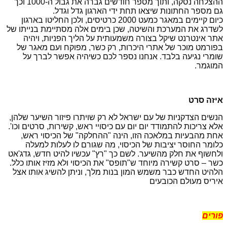
ההצלחה נסקה, ותוך מספר חודשים גברה את גבול ה-1000 וכך
גם מספר החתונות שיצאו תחת ידי הארגון גדל וגדל.
כיום קיימים במאגר כמעט 2000 כרטיסים, ולכן החליטו בארגון
לשדרג את המערכת והשיטה, שכן בימים אלה מסתיימת בנייתו של
אתר אינטרנט שיקל בצורה משמעותית על הליך הפניות, ויהיה
בפורמט מוכר של אתרי היכרות, רק כשר, מפוקח ועם מאגר של
שומרי נגיעה בלבד. אנחנו נספר לכם כשיהיה אפשר לברך על
המוגמר.
איזה סרט
הנשים הצדקניות של עם ישראל לא רק שויתרו פיזור השיער שלהן,
אלא צריכות להתמודד יום יום עם כיסויי ראש, קשירות, סרטים וכו'.
אחת מהבעיות במלאכה הזו, הינה "ההחלקה" של הכיסוי ראש,
כלומר החוסר יציבות של הכיסוי, מה שגורם לו לעלות למעלה
ולחשוף את חלק מהשיער. לשם כך "רץ" עכשיו להיט חדש, גדג'אט
כשר – סרט קשירה מיוחד ש"תופס" את הכיסוי ולא מזיז אותו כלל.
הלהיט החדש כבר משמש המון בנות מלך, וניתן להשיג אותו אצל
איריס מעולם הכובעים
פורים