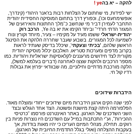
להקה – יא בה
ye
!
ישי לפידות, מי שחתום על הצלחות רבות בז'אנר היהודי (קינדרך,
אופשימחעס וכו'), וכפורץ דרך בתחום המוסיקה החסידית יהודית
התחבר לעמירן דביר מי שנחשב כ"מלך החתונות והאירועים של
המגזר הדתי חרדי" וביחד הקימו את יא בה
Ye
,
הרכב רוק
יהודית-ישראלי
ששמו מעיד על מקימיו – צעיר, מיוחד וקורץ ונוח
לשמיעה לכל המגזרים. בשבוע שעבר שחררה הלהקה את הסינגל
הראשון שלהם,
'בכיתי וצעקתי
', שיכלל בדיסק שעתיד לראות
בקרוב מדפים ומערכות סטריאו. האלבום יכלול מוסיקה יהודית
מקורית לצד חידושים מרעננים לקלאסיקות ישראליות ויהודיות. כמו
מספר הרכבים ולהקות שצצו לאחרונה (דברים בעלמא למשל),
הלקה מורכבת מדתיים וחילוניים, מה שבוודאי יפרוץ את גבולות
רדיו קול חי.
הידברות שידוכים
לפני שנה הקים ארגון הידברות מיזם שידוכים ייחודי ומוצלח מאוד.
הפלפורמה היתה קצת מיושנת ופשוטה. הצד אחד הגולש ובצד
השני השדכנים של הארגון. באתר האינטרנט פורסמו "כרטיסי
ההכירות", וע"י התכתבות במייל עם השדכנים היו נוצרות פניות בין
רווקים. תחילה, מנהלי המיזם העריכו כי יהיו מאות בודדות, אך
בעקבות ההצלחה (ואולי בגלל התדמית החיובית של הארגון),