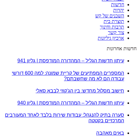
חדשות
יהדות
השכנים של קש
תוצרת בית
תרבות וחינוך
צור קשר
ארכיון גיליונות
חדשות אחרונות
עיתון חדשות הגליל – המהדורה המודפסת | גליון 941
המספרים המפתיעים של קריית שמונה: למה 600 דורשי
עבודה הם לא מה שחשבתם?
חישוב מסלול מחדש: בין הג'קוזי לבבא סאלי
עיתון חדשות הגליל – המהדורה המודפסת | גליון 940
סערה בתיק להנגהל: עבודות שירות בלבד לאחד המעורבים
המרכזיים בקטטה
באים מאהבה