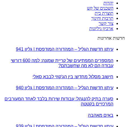
יהדות
השכנים של קש
תוצרת בית
תרבות וחינוך
צור קשר
ארכיון גיליונות
חדשות אחרונות
עיתון חדשות הגליל – המהדורה המודפסת | גליון 941
המספרים המפתיעים של קריית שמונה: למה 600 דורשי
עבודה הם לא מה שחשבתם?
חישוב מסלול מחדש: בין הג'קוזי לבבא סאלי
עיתון חדשות הגליל – המהדורה המודפסת | גליון 940
סערה בתיק להנגהל: עבודות שירות בלבד לאחד המעורבים
המרכזיים בקטטה
באים מאהבה
עיתון חדשות הגליל – המהדורה המודפסת | גליון 939