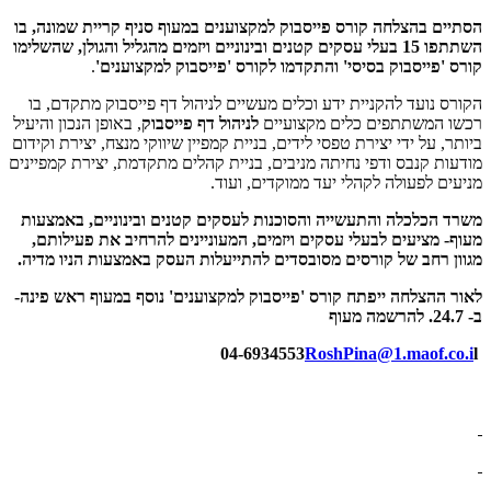
הסתיים בהצלחה קורס פייסבוק למקצוענים במעוף סניף קריית שמונה, בו
השתתפו 15 בעלי עסקים קטנים ובינוניים ויזמים מהגליל והגולן, שהשלימו
קורס 'פייסבוק בסיסי' והתקדמו לקורס 'פייסבוק למקצוענים'
.
הקורס נועד להקניית ידע וכלים מעשיים לניהול דף פייסבוק מתקדם, בו
רכשו המשתתפים כלים מקצועיים
לניהול דף פייסבוק
, באופן הנכון והיעיל
ביותר, על ידי יצירת טפסי לידים, בניית קמפיין שיווקי מנצח, יצירת וקידום
מודעות קנבס ודפי נחיתה מניבים, בניית קהלים מתקדמת, יצירת קמפיינים
מניעים לפעולה לקהלי יעד ממוקדים, ועוד.
משרד הכלכלה והתעשייה והסוכנות לעסקים קטנים ובינוניים, באמצעות
מעוף- מציעים לבעלי עסקים ויזמים, המעוניינים להרחיב את פעילותם,
מגוון רחב של קורסים מסובסדים להתייעלות העסק באמצעות הניו מדיה.
לאור ההצלחה ייפתח קורס 'פייסבוק למקצוענים' נוסף במעוף ראש פינה-
ב- 24.7. להרשמה מעוף
RoshPina@1.maof.co.i
l
04-6934553