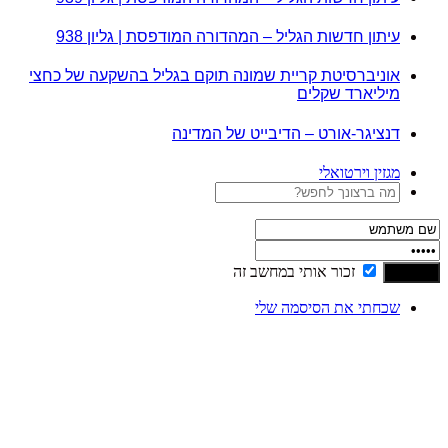
עיתון חדשות הגליל – המהדורה המודפסת | גליון 938
אוניברסיטת קריית שמונה תוקם בגליל בהשקעה של כחצי
מיליארד שקלים
דנציגר-אורט – הדיבייט של המדינה
מגזין וירטואלי
זכור אותי במחשב זה
שכחתי את הסיסמה שלי