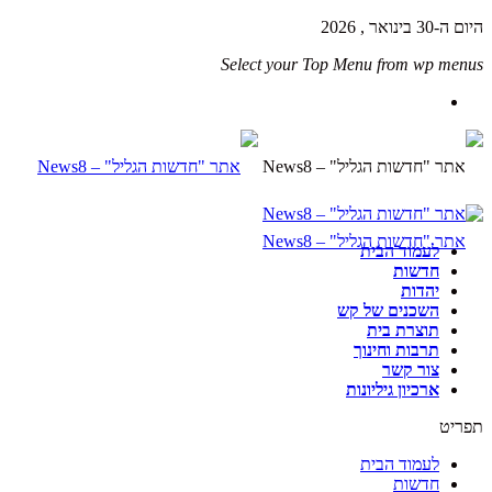
היום ה-30 בינואר , 2026
Select your Top Menu from wp menus
לעמוד הבית
חדשות
יהדות
השכנים של קש
תוצרת בית
תרבות וחינוך
צור קשר
ארכיון גיליונות
תפריט
לעמוד הבית
חדשות