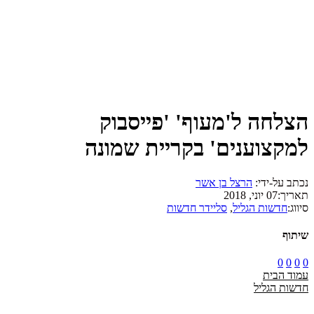
הצלחה ל'מעוף' 'פייסבוק
למקצוענים' בקריית שמונה
נכתב על-ידי:
הרצל בן אשר
תאריך:
07 יוני, 2018
סיווג:
חדשות הגליל
,
סליידר חדשות
שיתוף
0
0
0
0
עמוד הבית
חדשות הגליל