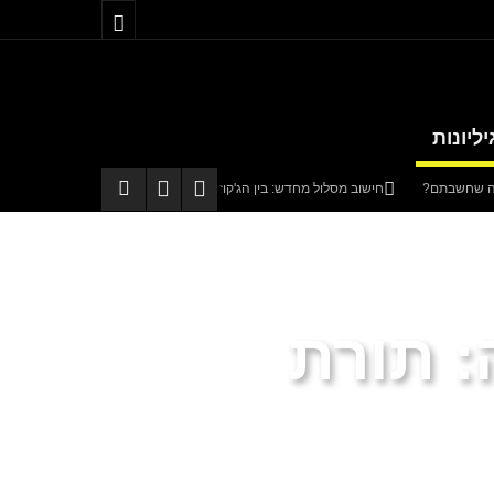
יליונות
חישוב מסלול מחדש: בין הג'קוזי לבבא סאלי
טטה
באים מאהבה
קריית שמונה תוקם בגליל בהשקעה של כחצי מיליארד שקלים
 תורת