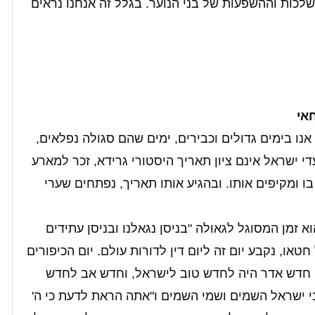
שלכות וההשפעות של בני הנוער. בגלל זה אנחנו נראים
אי
אנו בימים גדולים וכבירים, ימים שהם סגולה נפלאים,
די ישראל אינם ציון תאריך היסטורי גרידא, זכר למארע
 בו ומקיפים אותו. ובהגיע אותו תאריך, נפתחים שערי
זמן המסוגל לגאולה "בניסן נגאלנו ובניסן עתידים
טאו, נקבע יום זה ליום דין לדורות עולם. יום הכיפורים
, חדש אדר היה לחדש טוב לישראל, וחדש אב לחדש
בני ישראל השמים ושמי השמים ו"אתה הראת לדעת כי ה'