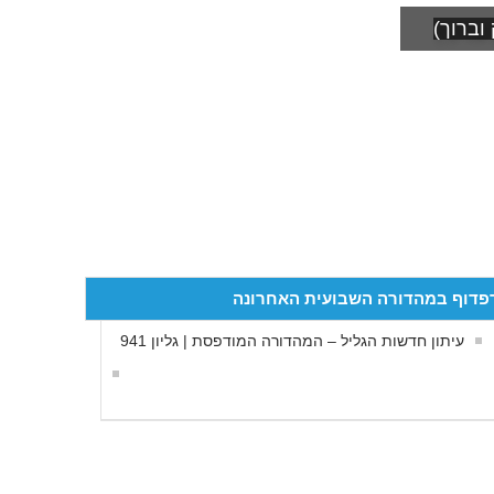
וברוך)
פדוף במהדורה השבועית האחרונה
עיתון חדשות הגליל – המהדורה המודפסת | גליון 941