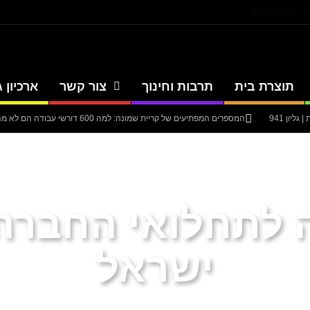
Select your 
תוצרת בית
תרבות וחינוך
צור קשר
ארכיון ג
יון 941
המספרים המפתיעים של קריית שמונה: למה 600 דורשי עבודה הם לא מה שחשבתם?
יון 940
סערה בתיק להנגהל: עבודות שירות בלבד לאחד המעורבים המרכזיים בק
יון 939
עיתון חדשות הגליל – המהדורה המודפסת | גליון 938
אוניברסיטת 
 לתחלואי החברה:
ישראל