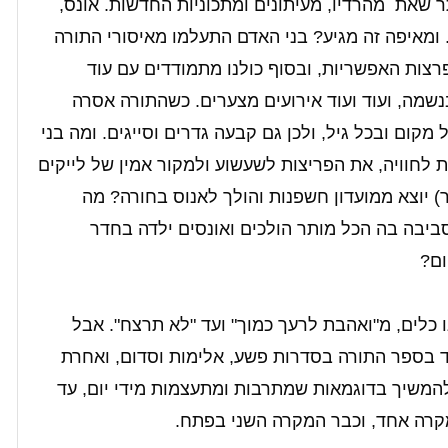
תר שאת
מהרדיו, מעיתונים ומתכוניות החדשות. אונס,
 ומאיפה זה מגיע? בני האדם התעלמו מאיסורי התורה
רצות האפשריות, ובסוף כולנו מתמודדים עם עוד
נשמה, ועוד ועוד אירועים מצערים. כשהתורה אסרה
מקום ובכל גיל, ולכן גם קבעה גדרים וסייגים. ומה בני
 לחוויה, את הפריצות לשעשוע ולמקור אמין של לייקים
 יוצא ממועדון חשפנות והולך לאנוס בחורה? מה
זימה וחיים בסביבה בה הכל מותר הולכים ואונסים ילדה בחדר
ום?
 כלים, מ"ואהבת לרעך כמוך" ועד "לא תרצח". אבל
ד בספר התורה בסדרות פשע, אלימות וסדום, ואחרת
להמשיך בדוגמאות שמתרבות ומתעצמות מידי יום, עד
קרה אחד, וכבר המקרה השני בפתח.