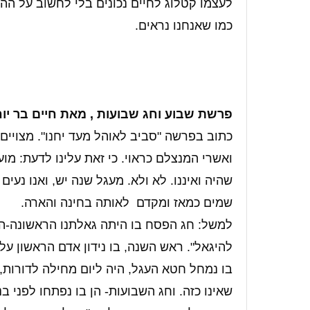
לעצמו קטלוג לחיים נכונים בלי לחשוב על הה
כמו שאנחנו נראים.
פרשת שבוע וחג שבועות , מאת חיים בר יוח
כתוב בפרשה "סביב לאוהל מעד יחנו". מצויים 
ואשרי המנצלם כראוי. כי זאת עלינו לדעת: מוע
שהיה ואיננו. לא ולא. מעגל שנה יש, ואנו נעים
שמים כמאז ומקדם
לאותה בחינה והארה.
למשל: חג הפסח בו היתה גאלתנו הראשונה-הוא 
להיגאל". ראש השנה, בו נידון אדם הראשון על ח
בו נמחל חטא העגל, היה ליום מחילה לדורות
שאינו כזה. וחג השבועות- הן בו נפתחו לפני 