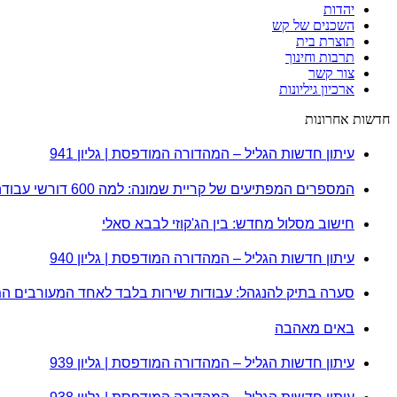
יהדות
השכנים של קש
תוצרת בית
תרבות וחינוך
צור קשר
ארכיון גיליונות
חדשות אחרונות
עיתון חדשות הגליל – המהדורה המודפסת | גליון 941
המספרים המפתיעים של קריית שמונה: למה 600 דורשי עבודה הם לא מה שחשבתם?
חישוב מסלול מחדש: בין הג'קוזי לבבא סאלי
עיתון חדשות הגליל – המהדורה המודפסת | גליון 940
סערה בתיק להנגהל: עבודות שירות בלבד לאחד המעורבים ה
באים מאהבה
עיתון חדשות הגליל – המהדורה המודפסת | גליון 939