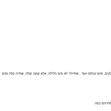
ל הסושי, רטבים, פלטים, מיונז ובולונז ועוד…שתייה? לא מים חלילה, אלא קוקה קולה, שתייה קלה ומים
סתייגים בפה