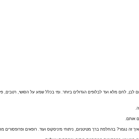
פה אלא ב-כ-20 סוגים שונים ומשונים, מלחם לבן, לחם מלא ועד לבלופים הגדולים ביותר. ומי בכלל שמע ע
ה.
ם אותם.
יך זה נגמר? בהחלפת ברך מטיטניום, ניתוחי מיניסקוס ועוד. רופאים ופרופסורים מ