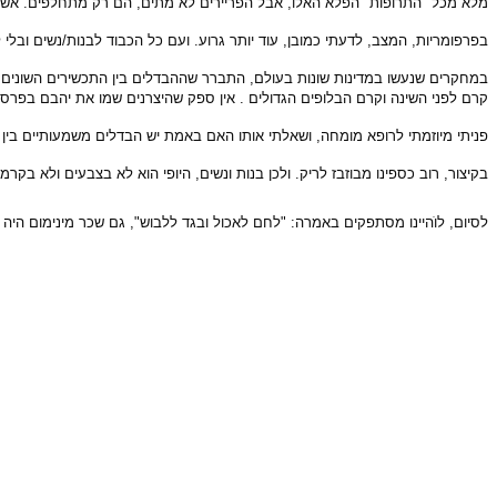
מלא מכל "התרופות" הפלא האלו, אבל הפריירים לא מתים, הם רק מתחלפים. אשרי
בפרפומריות, המצב, לדעתי כמובן, עוד יותר גרוע. ועם כל הכבוד לבנות/נשים ובלי לה
קרם לפני השינה וקרם הבלופים הגדולים . אין ספק שהיצרנים שמו את יהבם בפרסו
פניתי מיוזמתי לרופא מומחה, ושאלתי אותו האם באמת יש הבדלים משמעו
בקיצור, רוב כספינו מבוזבז לריק. ולכן בנות ונשים, היופי הוא לא בצבעים ולא בקרמ
לסיום,
לוׁהיינו מסתפקים באמרה: "לחם לאכול ובגד ללבוש", גם שכר מינימום היה 