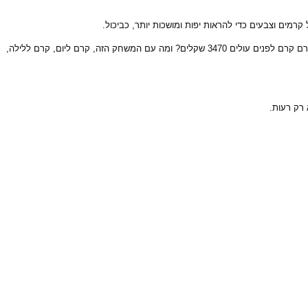
 קרמים וצבעים כדי להראות יפות ומושכות יותר, כביכול.
במחקרים שנעשו במדינות שונות בעולם, התברר שההבדלים בין התכשירים השונים הוא רק במחיר! ולעתים אף הזול, טוב יותר מן היקר. איפה זה נשמע שחמישה עשר גרם קרם לפנים עולים 3470 שקלים? ומה עם המשחק הזה, קרם ליום, קרם ללילה,
לי: כן, במחיר…
 רק רעות.