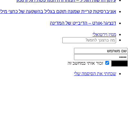
עיתון חדשות הגליל – המהדורה המודפסת | גליון 938
אוניברסיטת קריית שמונה תוקם בגליל בהשקעה של כחצי מיל
דנציגר-אורט – הדיבייט של המדינה
מגזין וירטואלי
זכור אותי במחשב זה
שכחתי את הסיסמה שלי