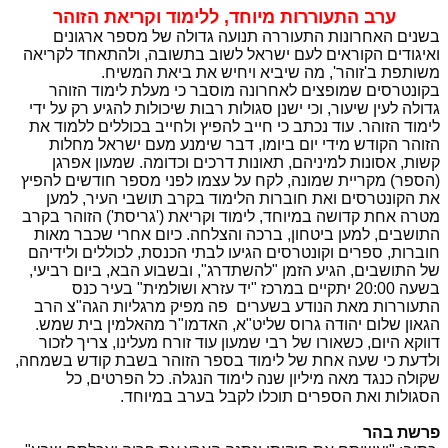
ערב התעוררות מיוחד, ללימוד וקריאת הזוהר
בשנים האחרונות התעוררה תנועה גדולה של מספר ארגונים
ואיגודים הקוראים לעם ישראל לשוב בתשובה, ולהתאחד לקריאה
משותפת ב'זוהר', מה שיביא ויחיש את ביאת המשיח.
בקונטרסים שמופצים לאחרונה מוסבר כי מעלת לימוד הזוהר
גדולה לעין שיעור, וכי ישנן סגולות רבות שיכולות להגיע רק על ידי
לימוד הזוהר. עוד נכתב כי חייב להפיץ ולחייב בכוללים ללמוד את
הזוהר הקודש מידי יום ביומו, דבר שימנע מעם ישראל מחלות
קשות, אסונות למיניהם, תאונות דרכים וכדומה. שמעון אפרגן
(הספר) מקריית שמונה, לקח על עצמו לפני מספר חודשים להפיץ
את הקונטרסים ואת חוברות הלימוד בקרב תושבי העיר, למען
מטרה אחת קדושה במיוחד, לימוד וקריאת ('גריסת') הזוהר בקרב
התושבים, למען ביטחון, ברכה והצלחה. כיום אחרי שכבר מאות
חוברות, ספרים וקונטרסים הגיעו לבתי הכנסת, לכוללים ולידיהם
של התושבים, הגיע הזמן "להשתדרג", ובשבוע הבא, ביום רביעי,
בשעה 20:00 יתקיים במרכז "יד עזרא ושולמית" בעיר כנס
התעוררות מאת הנודע בשערים פה מפיק מרגליות הגה"צ הרב
הגאון שלום יהודה גרוס שליט"א, האדמו"ר מהאלמין בית שמש.
דווקא היום, כשאורו של רבי שמעון עוד זורח מעלינו, צריך לזכור
ולדעת כי שעה אחת של לימוד בספר הזוהר בשבת קודש בשמחה,
שקולה כנגד מאה מיליון שנה לימוד הנגלה. כל הפרטים, כל
הסגולות ואת הספרים תוכלו לקבל בערב במיוחד.
פרשת בהר