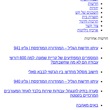
חדשות
יהדות
השכנים של קש
תוצרת בית
תרבות וחינוך
צור קשר
ארכיון גיליונות
חדשות אחרונות
עיתון חדשות הגליל – המהדורה המודפסת | גליון 941
המספרים המפתיעים של קריית שמונה: למה 600 דורשי
עבודה הם לא מה שחשבתם?
חישוב מסלול מחדש: בין הג'קוזי לבבא סאלי
עיתון חדשות הגליל – המהדורה המודפסת | גליון 940
סערה בתיק להנגהל: עבודות שירות בלבד לאחד המעורבים
המרכזיים בקטטה
באים מאהבה