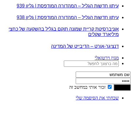
עיתון חדשות הגליל – המהדורה המודפסת | גליון 939
עיתון חדשות הגליל – המהדורה המודפסת | גליון 938
אוניברסיטת קריית שמונה תוקם בגליל בהשקעה של כחצי
מיליארד שקלים
דנציגר-אורט – הדיבייט של המדינה
מגזין וירטואלי
זכור אותי במחשב זה
שכחתי את הסיסמה שלי