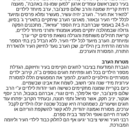
בעיר כשבראשם עומדים ארגון "למען שמו-נה באהבה", מועצה
דתית קריית שמונה והרב שלום פינצ'ובר, ערב מיוחד לילדים
"להאיר את העיר". הערב יהיה עשיר, מעשיר ומלא פרסים ומיועד
לכלל ילדי העיר ובאזור. מארגני הערב שיתקיים בתאריך ג' בסיוון,
ה-24.5 באמפי שברחבת בית הספר "עוזיאל", מתכננים הפקה
גדולה שבמהלכה יתקיים מופע אומנותי ותורני מיוחד לילדים,
קריאת תהילים משותפת והגרלה נושאת פרסים יקרי ערך
ומיוחדים. הערב מיועד לכל ילדי העיר, ללא הבדל בין בתי הספר
והרמה הדתית בין הילדים, שכן הערב נועד לחיזוק העיר ולהאדרת
התורה, המסורת והערכים.
מטרות הערב
הגברת המודעות בציבור לחוגים הקיימים בעיר וחיזוקם, הגדלת
מספר הילדים בכל חוג ופתיחת חוגים נוספים ב"ה, קירוב ילדים
מסורתיים וחילוניים לחוגים, להפוך את המפגשים הללו למסורת
עירונית מידי שנה והכי חשוב, לשמח את אבינו שבשמיים.
כיום בקריית שמונה מתקיימים כשישה חוגי יהדות לילדים ע"י הרב
שלום פינצ'ובר, יוסי אלימלך, חיים זגורי, אברהם בוטבול, הרב יוסף
אנקור, יניב חקק, אשר מויאל ותמי חנונה, ובעתיד הקרוב יפתחו עוד
חוגים ושיעורים, כשמהטרה היא שבכל שכונה יוכלו הילדים לקבל
ערכים, מסורת ואמונה יהודית, ללא קשר להשקפת הוריהם או
לאורח חייהם ואופי הלימוד בבית ספרם.
רבני העיר ואישי ציבור יגיעו אף הם לחלוק כבוד לילדי העיר וליוזמה
המבורכת.