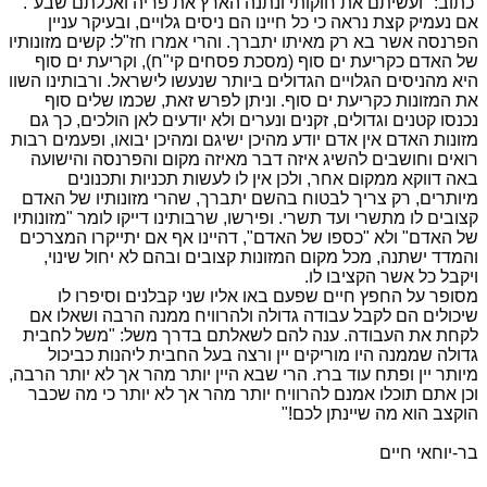
כתוב: "ועשיתם את חוקותי ונתנה הארץ את פריה ואכלתם שבע".
אם נעמיק קצת נראה כי כל חיינו הם ניסים גלויים, ובעיקר עניין
הפרנסה אשר בא רק מאיתו יתברך. והרי אמרו חז"ל: קשים מזונותיו
של האדם כקריעת ים סוף (מסכת פסחים קי"ח), וקריעת ים סוף
היא מהניסים הגלויים הגדולים ביותר שנעשו לישראל. ורבותינו השוו
את המזונות כקריעת ים סוף. וניתן לפרש זאת, שכמו שלים סוף
נכנסו קטנים וגדולים, זקנים ונערים ולא יודעים לאן הולכים, כך גם
מזונות האדם אין אדם יודע מהיכן ישיגם ומהיכן יבואו, ופעמים רבות
רואים וחושבים להשיג איזה דבר מאיזה מקום והפרנסה והישועה
באה דווקא ממקום אחר, ולכן אין לו לעשות ת
כניות ותכנונים
מיותרים, רק צריך לבטוח בהשם יתברך, שהרי מזונותיו של האדם
קצובים לו מתשרי ועד תשרי. ופירשו, שרבותינו דייקו לומר "מזונותיו
של האדם" ולא "כספו של האדם", דהיינו אף אם יתייקרו המצרכים
והמדד ישתנה, מכל מקום המזונות קצובים ובהם לא יחול שינוי,
ויקבל כל אשר הקציבו לו.
מסופר על החפץ חיים שפעם באו אליו שני קבלנים וסיפרו לו
שיכולים הם לקבל עבודה גדולה ולהרוויח ממנה הרבה ושאלו אם
לקחת את העבודה. ענה להם לשאלתם בדרך משל: "משל לחבית
גדולה שממנה היו מוריקים יין ורצה בעל החבית ליהנות כביכול
מיותר יין ופתח עוד ברז. הרי שבא היין יותר מהר אך לא יותר הרבה,
וכן אתם תוכלו אמנם להרוויח יותר מהר אך לא יותר כי מה שכבר
הוקצב הוא מה שיינתן לכם!"
בר-יוחאי חיים