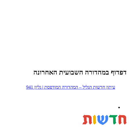
דפדוף במהדורה השבועית האחרונה
עיתון חדשות הגליל – המהדורה המודפסת | גליון 941
נבנה ב -
ע"י:
יעד פתרונות