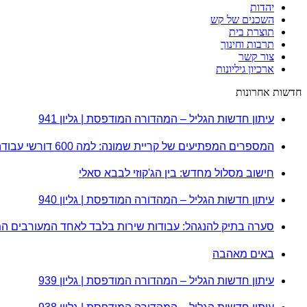
יהדות
השכנים של קש
תוצרת בית
תרבות וחינוך
צור קשר
ארכיון גיליונות
חדשות אחרונות
עיתון חדשות הגליל – המהדורה המודפסת | גליון 941
המספרים המפתיעים של קריית שמונה: למה 600 דורשי עבודה הם לא מה שחשבתם?
חישוב מסלול מחדש: בין הג'קוזי לבבא סאלי
עיתון חדשות הגליל – המהדורה המודפסת | גליון 940
סערה בתיק להנגהל: עבודות שירות בלבד לאחד המעורבים ה
באים מאהבה
עיתון חדשות הגליל – המהדורה המודפסת | גליון 939