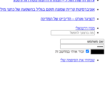
עיתון חדשות הגליל – המהדורה המודפסת | גליון 938
אוניברסיטת קריית שמונה תוקם בגליל בהשקעה של כחצי מיל
דנציגר-אורט – הדיבייט של המדינה
מגזין וירטואלי
זכור אותי במחשב זה
שכחתי את הסיסמה שלי