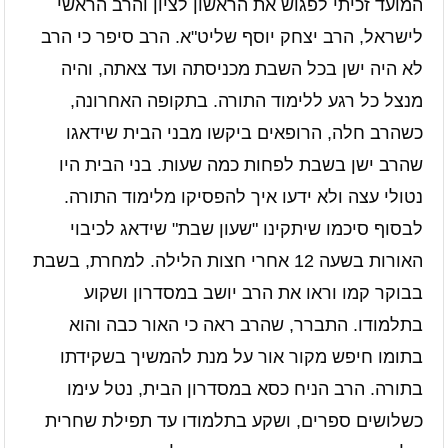
המועד זכיתי לפגוש את הראשון לציון והרב הראשי
לישראל, הרב יצחק יוסף שליט"א. הרב סיפר כי הרב
לא היה ישן בכל השבת מכניסתה ועד צאתה, והיה
מנצל כל רגע ללימוד התורה. בתקופה האחרונה,
כשהרב חלה, הרופאים ביקשו מבני הבית שידאגו
שהרב ישן בשבת לפחות כמה שעות. בני הבית היו
נטולי עצה ולא ידעו איך להפסיקו מלימוד התורה.
לבסוף סיכמו שיתקינו "שעון שבת" שידאג לכיבוי
האורות בשעה 12 אחרי חצות הלילה. למחרת, בשבת
בבוקר קמו וראו את הרב יושב במסדרון ושקוע
בתלמודו. התברר, שהרב ראה כי האור כבה והוא
בתומו חיפש מקור אור על מנת להמשיך בשקידתו
בתורה. הרב הניח כסא במסדרון הבית, נטל עימו
כשלושים ספרים, ושקע בתלמודו עד תפילת שחרית