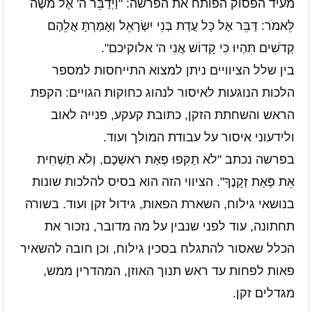
מעיד הפסוק הפותח את הפרשה: "וַיְדַבֵּר ה' אֶל מֹשֶׁה
לֵּאמֹר: דַּבֵּר אֶל כָּל עֲדַת בְּנֵי יִשְׂרָאֵל וְאָמַרְתָּ אֲלֵהֶם
קְדֹשִׁים תִּהְיוּ כִּי קָדוֹשׁ אֲנִי ה' אלוקיכם".
בין שלל הציוויים ניתן למצוא התייחסות למספר
הלכות הנוגעות לאיסור לנהוג כחוקות הגויים: הקפת
הראש והשחתת הזקן, כתובת קעקע, פנייה לאוב
ולידעוני איסור על עבודת המולך ועוד.
בפרשה נכתב "לֹא תַקִּפוּ פְּאַת רֹאשְׁכֶם, וְלֹא תַשְׁחִית
אֵת פְּאַת זְקָנֶךָ". הציווי הזה הוא בסיס להלכות שונות
בנושאי גילוח, השארת הפאות, גידול זקן ועוד. בשורה
תחתונה, עוד לפני שנבין על מה מדובר, נזכור את
הכלל שאסור להתגלח בסכין גילוח, וכן חובה להשאיר
פאות לפחות עד ראש תנוך האוזן, המהדרין ממש,
מגדלים זקן.