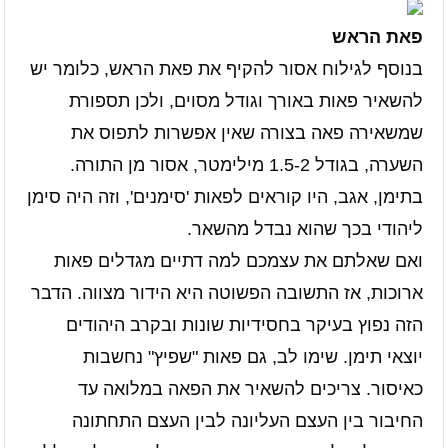
פאת הראש
בנוסף לגילוח אסור להקיף את פאת הראש, כלומר יש
להשאיר פאות באורך וגודל מסוים, ולכן תספורת
שמשאירה פאה בצורה שאין אפשרות לתפוס את
השערה, בגודל 1.5-2 מילימטר, אסור מן התורה.
בתימן, אגב, היו קוראים לפאות 'סימנים', וזה היה סימן
ליהודי בכך שהוא נבדל מהשאר.
ואם שאלתם את עצמכם למה דתיים מגדלים פאות
ארוכות, אז התשובה הפשוטה היא הידור מצווה. הדבר
הזה נפוץ בעיקר בחסידיות שונות ובקרב היהודים
יוצאי תימן. שימו לב, גם פאות "שפיץ" נחשבות
כאיסור. צריכים להשאיר את הפאה במלואה עד
החיבור בין העצם העליונה לבין העצם התחתונה