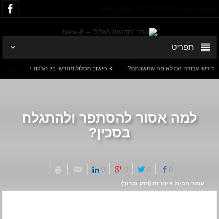
Select your Top Menu from wp menus
תפריט
חישוב מסלול מחדש: בין הג'קוזי לבבא סאלי
ע
למה אסור להסתפר ולהתגלח
בסכין?
0
0
0
0
עמוד הבית
יהדות (חזק וברוך)