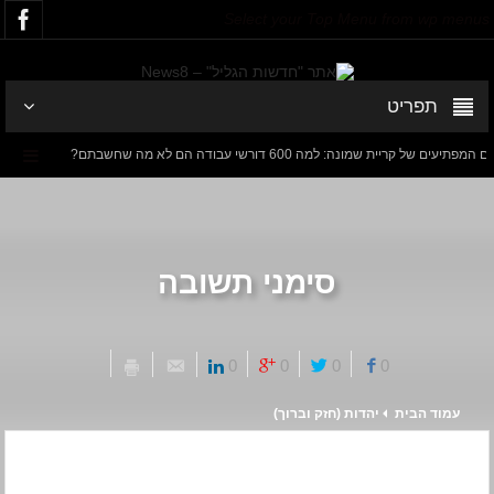
Select your Top Menu from wp menus
תפריט
ריית שמונה: למה 600 דורשי עבודה הם לא מה שחשבתם?
חישוב מסלו
דנציגר-אורט – הדיבייט של המדינה
סימני תשובה
0
0
0
0
עמוד הבית
יהדות (חזק וברוך)