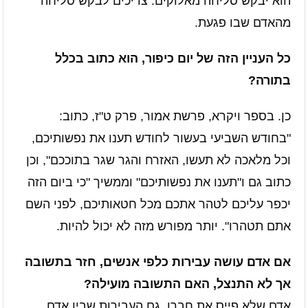
הוא יבקש סליחה מאלוקים. צריכים לבקש סליחה
מהאדם שבו פגעת.
כל העניין הזה של יום כיפור, הוא כתוב בכלל
בתורה?
כן. בספר ויקרא, פרשת אמור, פרק ט"ז, כתוב:
"בחודש השביעי בעשור לחודש תענו את נפשותיכם,
וכל מלאכה לא תעשו, האזרח והגר שגר בתוככם", וכן
כתוב גם ו"תענו את נפשותיכם" וממשיך "כי ביום הזה
יכפר עליכם לטהר אתכם מכל חטאותיכם, לפני השם
אתם תטהרו". יותר מפורש מזה לא יכול להיות.
אם אדם עושה עבירות כלפי אנשים, חזר בתשובה
אך לא התנצל, האם התשובה מועילה?
אדם שלא פייס את חברו, גם העבירות שבין אדם