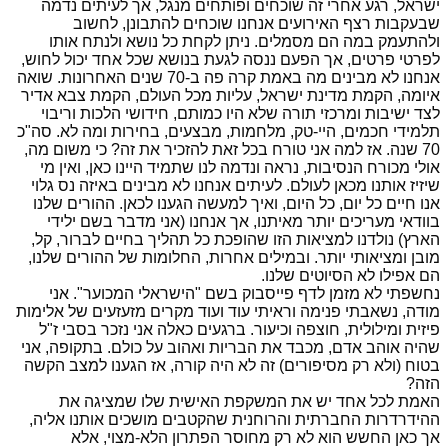
ישראל, רגע אחרי זה שוכחים ופותחים מנגל, אך לעיתים נדמה
שבעקבות רצף האירועים אנחנו שוכחים להתבונן, לחשוב
ולהתעמק במה הם מסמלים. ניתן לקחת כל נושא ולנתח אותו
לפרטי פרטים, אך הפעם ננסה לגעת בנושא שכל אחד יכול לחוש,
אנחנו לא מבינים מה באמת קרה פה ב-70 שנים האחרונות. שואה
איומה, הקמת מדינת ישראל, עליות מכל העולם, הקמת צבא אדיר
לצד ישיבות ומרכזי תורה שלא היו כמותם, חידושי הלכות וריבוי
תלמידי חכמים, היי-טק, מלחמות, מבצעים, בחירות ומה לא. סה"כ
70 שנה. אז למה אני טורח בכל זאת להזכיר את זה? כי משום מה,
אולי מכורח הנסיבות, נראה ונדמה לנו שתמיד היינו כאן, ואין מי
שיזיז אותנו מכאן לעולם. לעיתים אנחנו לא מבינים באיזה נס גלוי
אנו חיים כל יום, כל היום, ואיך למעשה הגענו לכאן. ההורים שלנו
בוודאי מעריכים יותר מאיתנו, אך אנחנו (אני מדבר בשם ילידי
הארץ) נולדנו למציאות הזו שהופכת כל תהליך בחיים לברור, קל,
מובן ומציאותי יותר. ובמילים אחרות, החלומות של ההורים שלנו,
הם אפילו לא הסיוטים שלנו.
נחשפתי לא מזמן לדף פייסבוק בשם "הישראלי המכוער". אני
מודה, נשאבתי פנימה וראיתי עוד ועוד מקרים מזעזעים של אלימות
פיזית ומילולית, חוצפה וכיעור. ברגעים כאלה אני נזכר בסבי ז"ל
שהיה אוהב אדם, מכבד את הבריות ואהוב על כולם. בתקופה, אני
בטוח (ולא רק מסיפורים) זה לא היה קורה, אז הגענו למצב הקשה
הזה?
האמת לכל אחד יש את המשקפת האישית שלו שמציגה את
ההידרדרות החברתית והרוחנית שהקטבים מושכים אותנו אליה,
אך כאן החשש הוא לא רק מחוסר הפתרון הלא-מצוי, אלא