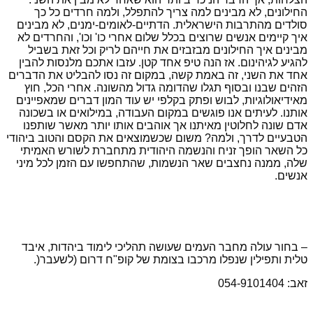
החילונים, לא מבינים למה צריך להתפלל, ולמה חרדים כל כך
סולדים מהתרבות הישראלית. הדתיים-לאומים-ימנים, לא מבינים
איך קיימים אנשים שרוצים בכלל שלום אחרי כו' וכו', והחרדים לא
מבינים איך החילונים מבזבזים את חייהם לריק וכל זאת בשביל
להגיע לגיהינום. אז הנה טיפ אחד קטן. עזבו אתכם מלנסות להבין
אחד את השני, זה באמת קשה, במקום זה נסו להבליט את הדברים
הזהים שבנו ובסוף תגלו שהדומה גדול מהשונה. אחרי הכל, חוץ
מאידיאולוגיות, לבוש ופתק בקלפי יש עוד המון דברים שמאפיינים
אותנו. לעיתים אנו פוגשים במקום העבודה, במילואים או בשכונה
אדם שונה לחלוטין מאיתנו אך אוהבים אותו יותר מאשר שותפנו
הטבעיים לדרך, ולמה? משום שכשמוצאים את הקסם והטוב ביהודי
כל השאר הופך זניח והנשמה היהודית מתחברת לשורש האמיתי
שלה, ממנה נחצבים שאר הנשמות, שהתחפשו עם הזמן לכל מיני
אנשים.
– בחור עולה מחבר העמים שעושה תהליכי לימוד ביהדות
,
איבד
טלית ותפילין שנפלו מרכבו בצומת של קופ"ח דרום (לשעבר
(
.
זאב: 054-9101404