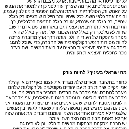
על עוד פיסת אדמה בהתיישבות או על מצבם הרע של
המסתנניםפליטים, אך מה שצריך עוד לפני כן זה למסור את הנפש
על האנושיות, הסולידריות, האמת והשלום הפנימי בינינו לבין עצמנו,
ובינינו אחד כלפי השני. ככל שיהיו יותר חיילים שיתגייסו רק בגלל
שחייב, רק בגלל המשכנתא, או רק בגלל התנאים הכלכליים, כך
התרבות הזאת תרחיב את עצמה גם באזרחות, שכן אדם יחשוב
שהוא לא מלכלך רק בגלל שזו השכונה שלו, או רק בגלל שהוא
מפחד מהפקח של העירייה, ולכן אותה דרך ארץ מדוברת צריכה
להיות מסירות הנפש הקולקטיבית של החברה, כדי שנוכל לחגוג
ביחד גם את ימי העצמאות הבאים עד ביאת המשיח, שם בע"ה
נזכה לתכלית העצמאות הקיומית.
מה ישראלי בעיניך? להיות צודק
כחוזר בתשובה, וכאדם שלא מגדיר את עצמו באף זרם או קהילה,
אני מקיים שיחות רבות עם יהודים מקוטלגים על הקולגות שלהם
מעבר למתרס. אני מדבר עם חרדים ומסביר את החילונים, אני
מדבר עם הדתיים לאומיים ומסביר את השמאלנים, אני מדבר עם
חילונים ומסביר להם שיש גם אנשים אחרים שצודקים. האמת, אני
גם נהנה וגם מרגיש מעין מעשה שליחות שאמור לגשר בין אנשים
שלגמרי לא מכירים אחד את השני, ואומנם דוברים את אותה שפה,
אך לא באמת מבינים מה הצד השני אומר.
יש הרבה מסקנות מרתקות מהשיחות הללו, וכן לעיתים גם
הצלחות, אך הדבר הניכר ביותר הוא שאחד לא מבין את השני.