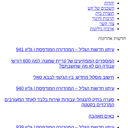
יהדות
השכנים של קש
תוצרת בית
תרבות וחינוך
צור קשר
ארכיון גיליונות
חדשות אחרונות
עיתון חדשות הגליל – המהדורה המודפסת | גליון 941
המספרים המפתיעים של קריית שמונה: למה 600 דורשי
עבודה הם לא מה שחשבתם?
חישוב מסלול מחדש: בין הג'קוזי לבבא סאלי
עיתון חדשות הגליל – המהדורה המודפסת | גליון 940
סערה בתיק להנגהל: עבודות שירות בלבד לאחד המעורבים
המרכזיים בקטטה
באים מאהבה
עיתון חדשות הגליל – המהדורה המודפסת | גליון 939