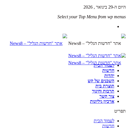
היום ה-29 בינואר , 2026
Select your Top Menu from wp menus
לעמוד הבית
חדשות
יהדות
השכנים של קש
תוצרת בית
תרבות וחינוך
צור קשר
ארכיון גיליונות
תפריט
לעמוד הבית
חדשות