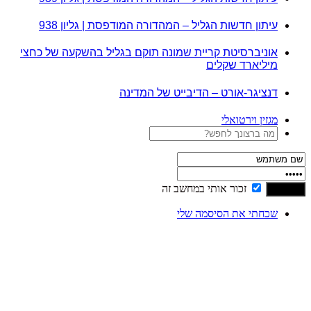
עיתון חדשות הגליל – המהדורה המודפסת | גליון 938
אוניברסיטת קריית שמונה תוקם בגליל בהשקעה של כחצי
מיליארד שקלים
דנציגר-אורט – הדיבייט של המדינה
מגזין וירטואלי
זכור אותי במחשב זה
שכחתי את הסיסמה שלי