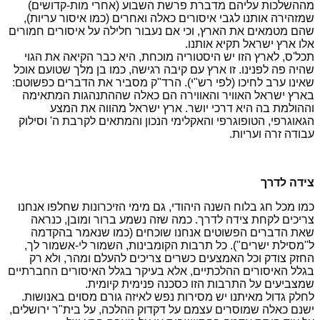
מההשלכות עליהם מדברת פרשת השבוע (אחרי מות-קדושים)
שמזהירה אותנו לגבי איסורים כאלה ואחרים (כמו איסור עריות),
שהם מטמאים את הארץ, וכי אם נעבור חלילה על איסורים חמורים
אלו ארץ ישראל תקיא אותנו.
תכל'ס, לארץ הזו יש היסטוריה מוכחת, היא כבר הקיאה את הגוי
שהיה פה לפנינו. זו ארץ עם קיבה רגישה, כמו בן מלך שטועם אוכל
שאינו ערב לחיכו (לפי רש"י). הרד"ק מסביר את הדברים כפשוטם:
בארץ ישראל האוויר והאווירה הם כאלה שההתנהגות המתאימה
וההולמת בה היא דרכי יושר. ארץ ישראל מהווה את המצע
הגאוגרפי, הטופוגרפי והאקלימי הנכון והמתאים לקרבת ה' וסילוק
עבודה זרה ועריות.
צידה לדרך
כמו מכל חג בלוח השנה היהודי, גם מימי הזיכרונות שחלפו אנחנו
צריכים לקחת צידה לדרך. כמה שזה נשמע ברור ומובן, כנראה
שאת הדברים הפשוטים אנחנו שוכחים (כמו שנאמר בהקדמה
ל"מסילת ישרים"). כל תרבות הקומבינות, השמור לי-אשמור לך,
החזק צודק וכל האמצעים כשרים צריכים להעלם ומהר, ולא רק
בגלל האיסורים ההלכתיים, אלא בעיקר בגלל האיסורים החברתיים
שמצביעים על התרבות הזו כסכנה פנימית קיומית.
לחלק גדול מאיתנו יש מסירות נפש לאיזה גורם מסוים באנושות.
ישנם כאלה שמוסרים עצמם על דקדוק ההלכה, על בית"ר ירושלים,