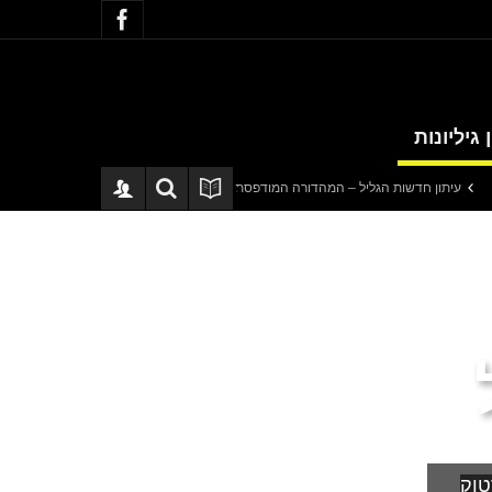
 גיליונות
חדשות הגליל – המהדורה המודפסת | גליון 940
סערה בתיק להנגהל: עבודות שירות
טוק