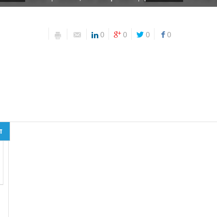
0
0
0
0
ד