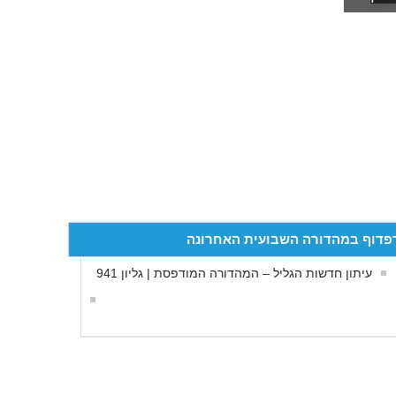
פדוף במהדורה השבועית האחרונה
עיתון חדשות הגליל – המהדורה המודפסת | גליון 941