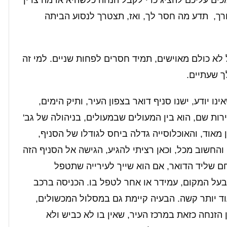
כים עליכם להציג כדי לקבל הנחה כלשהיא או מה צריך
רך, תדע מה חסר לך, ואז, תצטרך לנסוע הביתה
לא כולם מאוישים, תמיד חסרים לפחות שניים. למי זה
 שעתיים.
נו יודע, ישנו סניף דואר בצפון העיר, ותיק הימים,
ות שם, הוא בין המעולים שבמעולים, בניהולה של גב'
ן מאוד, והאוכלוסייה גדלה ביחס לגודלו של הסניף,
החשוב מכל, וכאן רציתי להגיע, הגישה אל הסניף הזה
חם שליד הדואר, אם הוא שייך לעירייה שתטפל
בעל המקום, עמידר או אחר לטפל בו. הכניסה ברכב
ד יותר קשה. הבעיה קיימת גם במסלול המכשולים,
ן הזנחה כזאת במרכז העיר, שאין בו לא כביש ולא