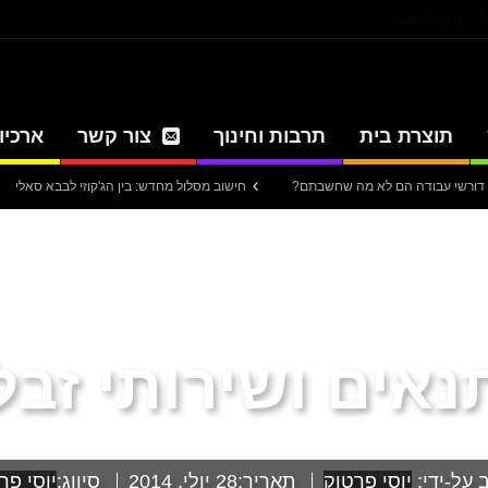
Select your 
תוצרת בית
תרבות וחינוך
צור קשר
ארכיון
חישוב מסלול מחדש: בין הג'קוזי לבבא סאלי
עיתון 
נאים ושירותי זבל
 על-ידי:
יוסי פרטוק
תאריך:
28 יולי, 2014
סיווג:
יוסי פר