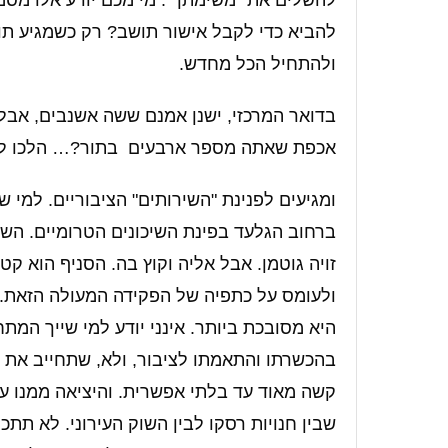
להשלים את "משימתך". מי מכם יודע אלו מסמ
להביא כדי לקבל אישור תושב? רק כשמגיע תו
ולהתחיל הכל מחדש.
בדואר המרכזי, ישנן אמנם ששה אשנבים, אבל 
אכפת שאתה מספר ארבעים בתור?… הלכו לך
ומגיעים לפנינת "השירותים" הציבוריים. למי שאי
ברחוב הגלעד בפינת השיכונים הטרומיים. השיר
זויה גוטמן. אבל אליה וקוץ בה. הסניף הוא קט
ולעומס על כתפיה של הפקידה המעולה הזאת. ו
היא מסובכת ביותר. אינני יודע למי שייך המת
בהכשרתו והתאמתו לציבור, ולא, שתחייב את 
קשה מאוד עד בלתי אפשרית. והיציאה ממנו עו
שבין חנויות רסקו לבין השוק העירוני. לא תתכ