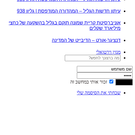
עיתון חדשות הגליל – המהדורה המודפסת | גליון 938
אוניברסיטת קריית שמונה תוקם בגליל בהשקעה של כחצי
מיליארד שקלים
דנציגר-אורט – הדיבייט של המדינה
מגזין וירטואלי
זכור אותי במחשב זה
שכחתי את הסיסמה שלי