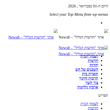
היום ה-01 בפברואר , 2026
Select your Top Menu from wp menus
לעמוד הבית
חדשות
יהדות
השכנים של קש
תוצרת בית
תרבות וחינוך
צור קשר
ארכיון גיליונות
תפריט
לעמוד הבית
חדשות