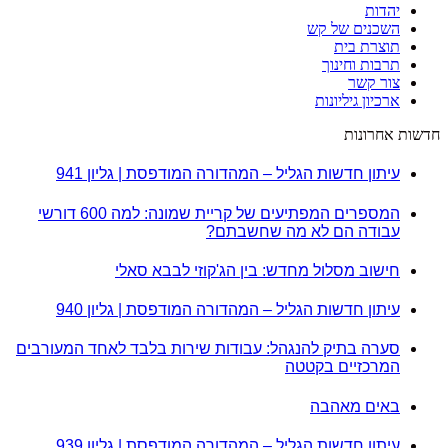
יהדות
השכנים של קש
תוצרת בית
תרבות וחינוך
צור קשר
ארכיון גיליונות
חדשות אחרונות
עיתון חדשות הגליל – המהדורה המודפסת | גליון 941
המספרים המפתיעים של קריית שמונה: למה 600 דורשי
עבודה הם לא מה שחשבתם?
חישוב מסלול מחדש: בין הג'קוזי לבבא סאלי
עיתון חדשות הגליל – המהדורה המודפסת | גליון 940
סערה בתיק להנגהל: עבודות שירות בלבד לאחד המעורבים
המרכזיים בקטטה
באים מאהבה
עיתון חדשות הגליל – המהדורה המודפסת | גליון 939