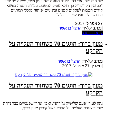
שר הכלכלה, אלי כהן, ליו"ר תנועת 'הגיע זמן גליל', מייקה מסטאי:
"כעומק הפריפריה כך תהא עומק ההטבה. עבודת המטה בנושא
קידום הטבות לעסקים קטנים ובינוניים ופיתוח כלכלי תסתיים
בחודש יולי ותוצג לציבור בגליל" ...
27 אפריל, 2017
|נכתב על-ידי
הרצל בן אשר
קרא בהרחבה
מעין ברוך: חוגגים 70 בשחזור העלייה על
הקרקע
נכתב על-ידי:
הרצל בן אשר
|
תאריך:27 אפריל, 2017
מעין ברוך: חוגגים 70 בשחזור העלייה על
הקרקע
נהוג לומר "פעם שלישית גלידה!", ואכן, אחרי שפעמיים כבר נדחה
שחזור צעדת העלייה על הקרקע של קיבוץ מעין ברוך, ...