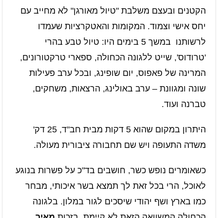
הקטנים ובעצם משלבת "טיול מאורגן" לא מחייב עם
יחס אישי וצמוד. המקומות והאטקרציות שעמדו
לרשותנו במשך 5 בימים היו: טיול טבע בהרי
'טרודוס', שייט ללגונה הכחולה, ספארי טרקטורונים,
המרינה של פאפוס, יום שופינג, ובכל ערב פעילות
שונה ומגוונת – ערב באולינג, הרצאות, משחקים,
טברנה ועוד.
היתרון במקום שהוא 5 דקות מבית חב"ד, 25 דק'
משדה התעופה ויש שם תחבורה ציבורית מעולה.
כשאומרים נופש כשר, חושבים בד"כ על פשרות בנוגע
לאוכל, הרי בכל זאת לך תמצא בשר איכותי, מבחר
כמו בארץ ושף יהודי שיסכים לגור במלון. בלגונה
הכחולה המשוואה הזאת לא קיימת, בזכות
מאיר