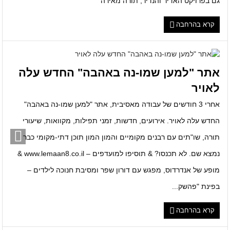
גם בפרויקט האדיר והנדיר, תורה מאירה
קרא בהרחבה
אתר "למען שמו-נה באהבה" החדש עלה
לאויר
אחרי 3 חודשים של עבודה מאסיבית, אתר "למען שמו-נה באהבה"
החדש עלה לאויר. אירועים, חדשות, זמני תפילות, מקוואות, שיעורי
תורה, שו"תים עם רבנים מקומיים והמון המון תוכן דתי-מקומי כבר
נמצא שם. לא תכנסו? & תוסיפו למועדפים – www.lemaan8.co.il &
מופע של אנדרדוס, מפגש עם דורון שפר ומסיבת חנוכה לילדים –
בפינת "פהשק...
קרא בהרחבה