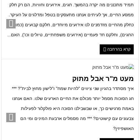
תמיד מתכננים מה יקרה בהמשך. חגים, אירועים וחוויות, הם רק חלק
ממסע החיים, אך לעיתים אנחנו מתעסקים בטפל ומדלגים על העיקר.
כחלק מהחיים מזדמנים לנו אירועים מיוחדים, חלקם קבועים (כמו
החגים), וחלקם חד פעמיים (אירועים משפחתיים, טיולים וכו'). האם...
קרא בהרחבה
מעט מ"ר אבל מתוק
איך מסתדר בהגיון שני ציווים "להיות שמח" ו"לישון מחוץ לבית"? ***
חג הסוכות מסמל יותר מכולם את החיים הארעים שלנו. האם אנחנו
באמת מרגישים כך, או שבשבילנו הסוכה היא פולקלור לפעילות
צבעונים עם קישוטים? *** מה מסמלים ארבעת המינים ומי הם
האושפיזין?