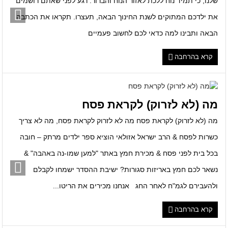
שלנו, כי תמיד נוח ללכת לאזור הנוח והברור. רגע לפני שאתם רושמים
“צפונה”: עשרות משפחות שוקלות מעבר לקריית שמונה – ההתעניינות
את ילדכם המתוקים לשנת החינוך הבאה, תעצרו. תקראו את הכתבה
גוברת
הבאה ותבינו למה כדאי לכם לחשוב פעמיים
באתי להאיר את 'תקוותנו'
קרא בהרחבה
עיתון חדשות הגליל – המהדורה המודפסת | גליון 942
מה (לא לזרוק) לקראת פסח
מה (לא לזרוק) לקראת פסח מה לא לזרוק לקראת פסח, מה לא צריך
כשרות לפסח & הרב ישראל אזולאי הוציא ספר ילדים מרתק – חובה
בכל בית לפני פסח & מכירת חמץ באתר "למען שמו-נה באהבה" &
נשאר לכם חמץ באריזות סגורות? ישיבת ההסדר ישמחו לקבלם
ולהעבירם לגמ"ח לאחר החג אנחנו מכירים את הריטו...
קרא בהרחבה